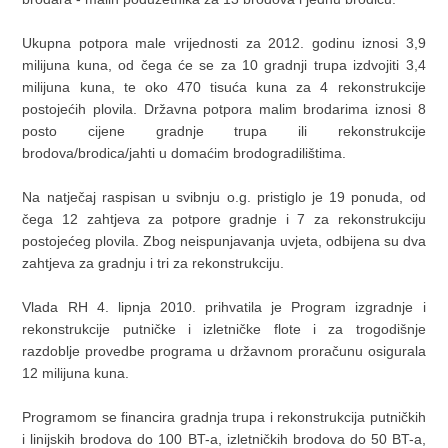
Ukupna potpora male vrijednosti za 2012. godinu iznosi 3,9
milijuna kuna, od čega će se za 10 gradnji trupa izdvojiti 3,4
milijuna kuna, te oko 470 tisuća kuna za 4 rekonstrukcije
postojećih plovila. Državna potpora malim brodarima iznosi 8
posto cijene gradnje trupa ili rekonstrukcije
brodova/brodica/jahti u domaćim brodogradilištima.
Na natječaj raspisan u svibnju o.g. pristiglo je 19 ponuda, od
čega 12 zahtjeva za potpore gradnje i 7 za rekonstrukciju
postojećeg plovila. Zbog neispunjavanja uvjeta, odbijena su dva
zahtjeva za gradnju i tri za rekonstrukciju.
Vlada RH 4. lipnja 2010. prihvatila je Program izgradnje i
rekonstrukcije putničke i izletničke flote i za trogodišnje
razdoblje provedbe programa u državnom proračunu osigurala
12 milijuna kuna.
Programom se financira gradnja trupa i rekonstrukcija putničkih
i linijskih brodova do 100 BT-a, izletničkih brodova do 50 BT-a,