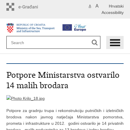
Skip
A
Hrvatski
A
to
Accessibility
main
content
Potpore Ministarstva ostvarilo
14 malih brodara
Potpore za gradnju trupa i rekonstrukciju putničkih i izletničkih
brodova nakon javnog natječaja Ministarstva pomorstva,
prometa i infrastrukture u 2012. godini ostvarilo je 14 privatnih
brodara - malih poduzetnika za 13 brodova i jednu brodicu.