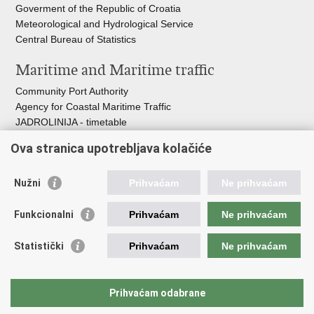
Goverment of the Republic of Croatia
Meteorological and Hydrological Service
Central Bureau of Statistics
Maritime and Maritime traffic
Community Port Authority
Agency for Coastal Maritime Traffic
JADROLINIJA - timetable
Croatian Hydrographic Institute
Ova stranica upotrebljava kolačiće
Traffic and Transportation
Nužni
Prihvaćam
Ne prihvaćam
Croatian Motorways
Croatian roads
Funkcionalni
Prihvaćam
Ne prihvaćam
Bus station Zagreb
Croatian post
Statistički
Prihvaćam
Ne prihvaćam
Craotian Railways Passenger Transport
Croatia Airlines
Zagreb International Airport - Franjo Tuđman
Prihvaćam odabrane