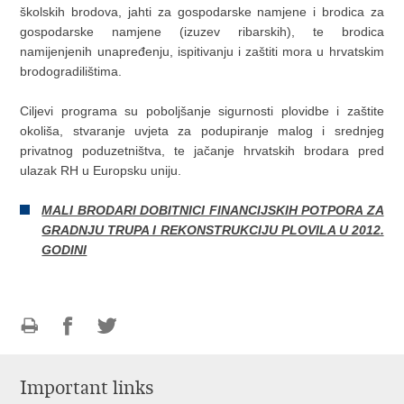
školskih brodova, jahti za gospodarske namjene i brodica za
gospodarske namjene (izuzev ribarskih), te brodica
namijenjenih unapređenju, ispitivanju i zaštiti mora u hrvatskim
brodogradilištima.
Ciljevi programa su poboljšanje sigurnosti plovidbe i zaštite
okoliša, stvaranje uvjeta za podupiranje malog i srednjeg
privatnog poduzetništva, te jačanje hrvatskih brodara pred
ulazak RH u Europsku uniju.
MALI BRODARI DOBITNICI FINANCIJSKIH POTPORA ZA
GRADNJU TRUPA I REKONSTRUKCIJU PLOVILA U 2012.
GODINI
Print
Share
Share
this
on
on
Important links
page
Facebook
Twitteru