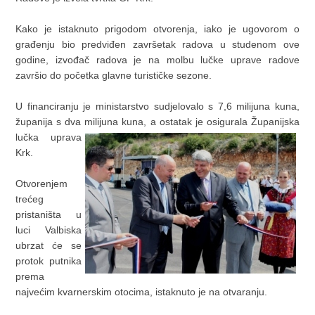
Kako je istaknuto prigodom otvorenja, iako je ugovorom o
građenju bio predviđen završetak radova u studenom ove
godine, izvođač radova je na molbu lučke uprave radove
završio do početka glavne turističke sezone.
U financiranju je ministarstvo sudjelovalo s 7,6 milijuna kuna,
županija s dva milijuna kuna, a ostatak je osigurala
Županijska
lučka uprava
Krk.
Otvorenjem
trećeg
pristaništa u
luci Valbiska
ubrzat će se
protok putnika
prema
najvećim kvarnerskim otocima, istaknuto je na otvaranju.