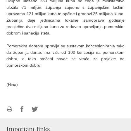
ukupno uloženo 230 milijuna kuna od čega je ministarstvo
uložilo 71 milijun, županija zajedno s županijskim lučkim
upravama 121 milijun kuna te općine i gradovi 26 milijuna kuna.
Županija daje jedinicama lokalne samoprave godišnje
prosječno dva milijuna kuna za redovno upravljanje pomorskim
dobrom i sanaciju šteta.
Pomorskim dobrom upravlja se sustavom koncesioniranja tako
da županija danas ima više od 100 koncesija na pomorskom
dobru, a tako stečeni novac se vraća za projekte na
pomorskom dobru.
(Hina)
Print
Share
Share
this
on
on
Important links
page
Facebook
Twitteru