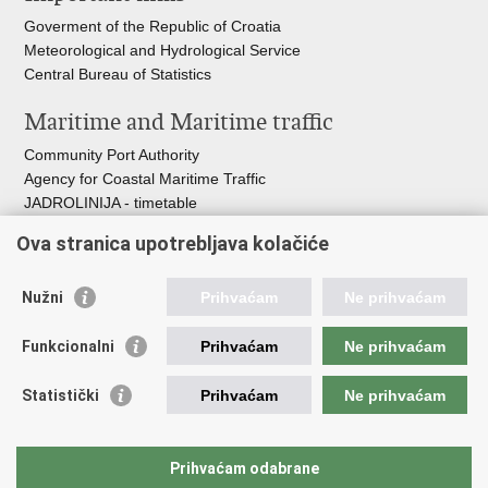
Goverment of the Republic of Croatia
Meteorological and Hydrological Service
Central Bureau of Statistics
Maritime and Maritime traffic
Community Port Authority
Agency for Coastal Maritime Traffic
JADROLINIJA - timetable
Croatian Hydrographic Institute
Ova stranica upotrebljava kolačiće
Traffic and Transportation
Nužni
Prihvaćam
Ne prihvaćam
Croatian Motorways
Croatian roads
Funkcionalni
Prihvaćam
Ne prihvaćam
Bus station Zagreb
Croatian post
Statistički
Prihvaćam
Ne prihvaćam
Craotian Railways Passenger Transport
Croatia Airlines
Zagreb International Airport - Franjo Tuđman
Prihvaćam odabrane