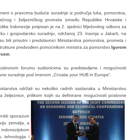
ent o pravcima buduće suradnje iz područja luka, pomorstva,
račnog i željezničkog prometa između Republike Hrvatske i
like Indonezije potpisan je na 2. sjednici Mješovitog odbora za
čku i gospodarsku suradnju, održanoj 23. travnja u Jakarti, na
 su bili prisutni i predstavnici Ministarstva pomorstva, prometa i
strukture predvođeni pomoćnikom ministra za pomorstvo
Igorom
rcem
.
oslovnom forumu sudionicima su predstavljene i mogućnosti
vne suradnje pod imenom „Croatia your HUB in Europe“.
istarstva održali su nekoliko radnih sastanaka u Ministarstvu
 željeznice, prilikom
kojih su definirane mogućnosti poslovne
vrditi sporazum
iju zemalja, a
 indonezijskom
, tehnologija i