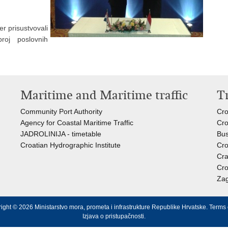
er prisustvovali
roj poslovnih
Maritime and Maritime traffic
T
Community Port Authority
Cro
Agency for Coastal Maritime Traffic
Cro
JADROLINIJA - timetable
Bus
Croatian Hydrographic Institute
Cro
Cra
Cro
Zag
ight © 2026 Ministarstvo mora, prometa i infrastrukture Republike Hrvatske.
Terms 
Izjava o pristupačnosti
.