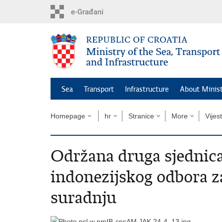
Skip
to
main
content
Sea
Transport
Infrastructure
About Minis
Homepage
hr
Stranice
More
Vijest
Održana druga sjednica
indonezijskog odbora z
suradnju