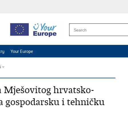
try
Your Europe
i
 Mješovitog hrvatsko-
a gospodarsku i tehničku