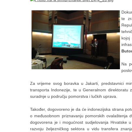
Dokum
te z
Repub
tehni
kojoj
infra
Buto
Na p
poslo
Za vrijeme svog boravka u Jakarti, predstavnici min
transporta Indonezije, te u Generalnom direktoratu za
suradnje u području pomorstva i lučkih uprava.
Također, dogovoreno je da će indonezijska strana pot
o međusobnom priznavanju pomorskih ovalaštenja dv
dogovorena je i mogućnost sudjelovanja Hrvatske u
razvoju željezničkog sektora u vidu transfera znanja