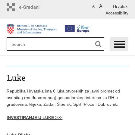
Skip
A
Hrvatski
A
to
Accessibility
main
content
Luke
Republika Hrvatska ima 6 luka otvorenih za javni promet od
osobitog (međunarodnog) gospodarskog interesa za RH u
gradovima: Rijeka, Zadar, Šibenik, Split, Ploče i Dubrovnik.
INVESTIRANJE U LUKE >>>