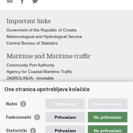
Print
Share
Share
this
on
on
Important links
page
Facebook
Twitteru
Goverment of the Republic of Croatia
Meteorological and Hydrological Service
Central Bureau of Statistics
Maritime and Maritime traffic
Community Port Authority
Agency for Coastal Maritime Traffic
JADROLINIJA - timetable
Croatian Hydrographic Institute
Ova stranica upotrebljava kolačiće
Traffic and Transportation
Nužni
Prihvaćam
Ne prihvaćam
Croatian Motorways
Croatian roads
Funkcionalni
Prihvaćam
Ne prihvaćam
Bus station Zagreb
Croatian post
Statistički
Prihvaćam
Ne prihvaćam
Craotian Railways Passenger Transport