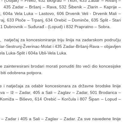
r - (Ošljak) – Preko, 432 Biograd – Tkon, 433 Zadar – Rivanj –
r, 435 Zadar – Bršanj – Rava, 532 Šibenik – Zlarin – Kaprije –
it, 604a Vela Luka – Lastovo, 606 Drvenik Veli - Drvenik Mali –
uraj, 633 Ploče – Trpanj, 634 Orebić – Dominče, 635 Split - Stari
1 Dubrovnik – Suđurađ - (Lopud) i 832 Prapratno – Sobra.
i, natječaj za koncesioniranje triju linija na zadarskom području
ar-Sestrunj-Žverinac-Molat i 435 Zadar-Bršanj-Rava – objavljen
-Vela Luka-Split i 604a Ubli-Vela Luka.
e zainteresirani brodari morati ponuditi što veći dio koncesijske
 biti odobrena potpora.
e i natječaja za odabir koncesionara za državne brodske linije
va – Iž – Zadar, 405 a Sali – Zaglav – Zadar, 501 Brodarica –
2 Komiža – Biševo, 614 Orebić – Korčula i 807 Šipan – Lopud –
Iž – Zadar i 405 a Sali – Zaglav – Zadar. Za sve navedene linije