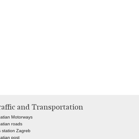
raffic and Transportation
atian Motorways
atian roads
 station Zagreb
atian post