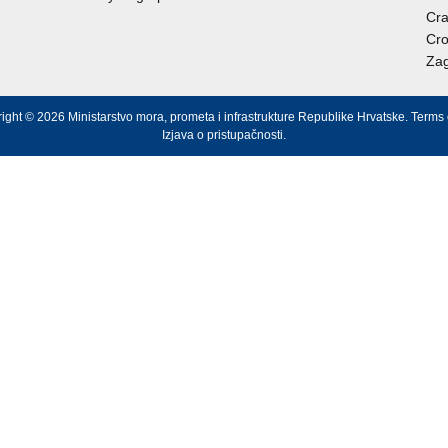
Cra
Cro
Zag
ight © 2026 Ministarstvo mora, prometa i infrastrukture Republike Hrvatske.
Terms 
Izjava o pristupačnosti
.