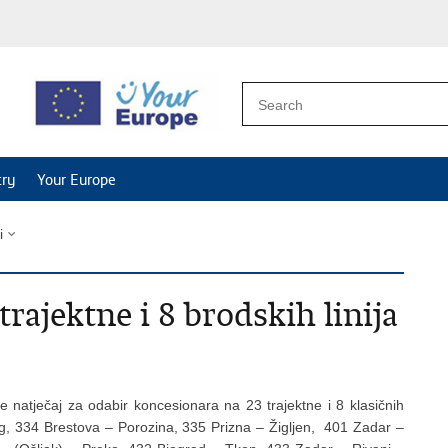
try
Your Europe
i
trajektne i 8 brodskih linija
je natječaj za odabir koncesionara na 23 trajektne i 8 klasičnih
erag, 334 Brestova – Porozina, 335 Prizna – Žigljen, 401 Zadar –