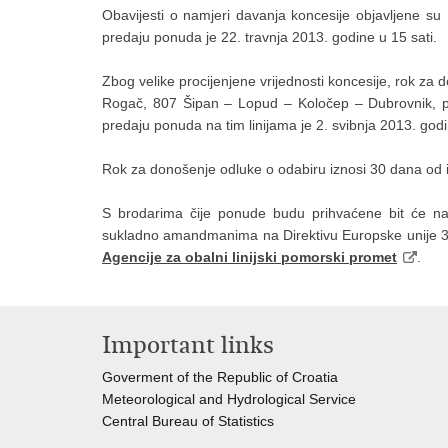
Obavijesti o namjeri davanja koncesije objavljene s
predaju ponuda je 22. travnja 2013. godine u 15 sati.
Zbog velike procijenjene vrijednosti koncesije, rok za do
Rogač, 807 Šipan – Lopud – Koločep – Dubrovnik, pake
predaju ponuda na tim linijama je 2. svibnja 2013. godi
Rok za donošenje odluke o odabiru iznosi 30 dana od 
S brodarima čije ponude budu prihvaćene bit će najk
sukladno amandmanima na Direktivu Europske unije 3577
Agencije za obalni linijski pomorski promet
.
Important links
Goverment of the Republic of Croatia
Meteorological and Hydrological Service
Central Bureau of Statistics