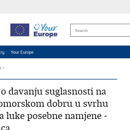
try
Your Europe
i
 o davanju suglasnosti na
 pomorskom dobru u svrhu
a luke posebne namjene -
ica