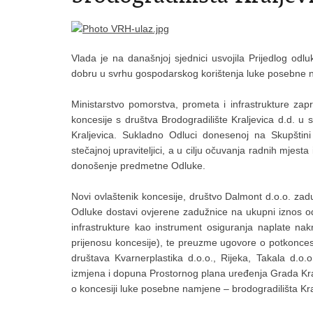
Vlada je na današnjoj sjednici usvojila Prijedlog od
dobru u svrhu gospodarskog korištenja luke posebne na
Ministarstvo pomorstva, prometa i infrastrukture zapr
koncesije s društva Brodogradilište Kraljevica d.d. u
Kraljevica. Sukladno Odluci donesenoj na Skupštini
stečajnoj upraviteljici, a u cilju očuvanja radnih mjes
donošenje predmetne Odluke.
Novi ovlaštenik koncesije, društvo Dalmont d.o.o. z
Odluke dostavi ovjerene zadužnice na ukupni iznos od
infrastrukture kao instrument osiguranja naplate n
prijenosu koncesije), te preuzme ugovore o potkoncesij
društava Kvarnerplastika d.o.o., Rijeka, Takala d.o.o
izmjena i dopuna Prostornog plana uređenja Grada Kral
o koncesiji luke posebne namjene – brodogradilišta Kralj