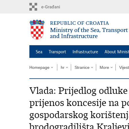
Skip
to
main
content
Sea
Transport
Infrastructure
About Minis
Homepage
hr
Stranice
More
Vijest
Vlada: Prijedlog odluke
prijenos koncesije na
gospodarskog korištenj
brodogradilišta Kraljev