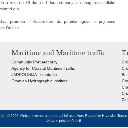
se da u roku od 30 dana od dana stupanja na snagu ove odluke
mont d.o.o.
va, prometa i infrastrukture da potpiše ugovor o prijenosu
ove Odluke.
Maritime and Maritime traffic
T
Community Port Authority
Cro
Agency for Coastal Maritime Traffic
Cro
JADROLINIJA - timetable
Bus
Croatian Hydrographic Institute
Cro
Cra
Cro
Zag
ight © 2026 Ministarstvo mora, prometa i infrastrukture Republike Hrvatske.
Terms 
Izjava o pristupačnosti
.