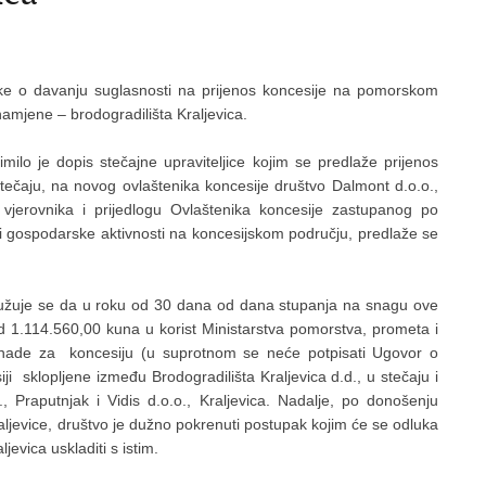
luke o davanju suglasnosti na prijenos koncesije na pomorskom
mjene – brodogradilišta Kraljevica.
imilo je dopis stečajne upraviteljice kojim se predlaže prijenos
 stečaju, na novog ovlaštenika koncesije društvo Dalmont d.o.o.,
 vjerovnika i prijedlogu Ovlaštenika koncesije zastupanog po
ta i gospodarske aktivnosti na koncesijskom području, predlaže se
adužuje se da u roku od 30 dana od dana stupanja na snagu ove
 1.114.560,00 kuna u korist Ministarstva pomorstva, prometa i
aknade za koncesiju (u suprotnom se neće potpisati Ugovor o
i sklopljene između Brodogradilišta Kraljevica d.d., u stečaju i
., Praputnjak i Vidis d.o.o., Kraljevica. Nadalje, po donošenju
jevice, društvo je dužno pokrenuti postupak kojim će se odluka
evica uskladiti s istim.