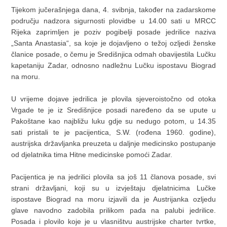
Tijekom jučerašnjega dana, 4. svibnja, također na zadarskome
području nadzora sigurnosti plovidbe u 14.00 sati u MRCC
Rijeka zaprimljen je poziv pogibelji posade jedrilice naziva
„Santa Anastasia“, sa koje je dojavljeno o težoj ozljedi ženske
članice posade, o čemu je Središnjica odmah obavijestila Lučku
kapetaniju Zadar, odnosno nadležnu Lučku ispostavu Biograd
na moru.
U vrijeme dojave jedrilica je plovila sjeveroistočno od otoka
Vrgade te je iz Središnjice posadi naređeno da se upute u
Pakoštane kao najbližu luku gdje su nedugo potom, u 14.35
sati pristali te je pacijentica, S.W. (rođena 1960. godine),
austrijska državljanka preuzeta u daljnje medicinsko postupanje
od djelatnika tima Hitne medicinske pomoći Zadar.
Pacijentica je na jedrilici plovila sa još 11 članova posade, svi
strani državljani, koji su u izvještaju djelatnicima Lučke
ispostave Biograd na moru izjavili da je Austrijanka ozljedu
glave navodno zadobila prilikom pada na palubi jedrilice.
Posada i plovilo koje je u vlasništvu austrijske charter tvrtke,