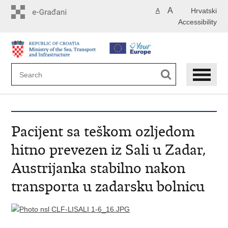
Skip
A
Hrvatski
A
to
Accessibility
main
content
Pacijent sa teškom ozljedom
hitno prevezen iz Sali u Zadar,
Austrijanka stabilno nakon
transporta u zadarsku bolnicu