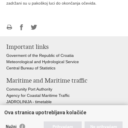
zadržani su u pakoškoj luci do okončanja očevida.
Print
Share
Share
this
on
on
Important links
page
Facebook
Twitteru
Goverment of the Republic of Croatia
Meteorological and Hydrological Service
Central Bureau of Statistics
Maritime and Maritime traffic
Community Port Authority
Agency for Coastal Maritime Traffic
JADROLINIJA - timetable
Croatian Hydrographic Institute
Ova stranica upotrebljava kolačiće
Traffic and Transportation
Nužni
Prihvaćam
Ne prihvaćam