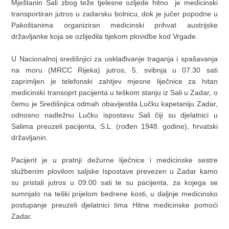
Mještanin Sali zbog teže tjelesne ozljede hitno je medicinski
transportiran jutros u zadarsku bolnicu, dok je jučer popodne u
Pakoštanima organiziran medicinski prihvat austrijske
državljanke koja se ozlijedila tijekom plovidbe kod Vrgade.
U Nacionalnoj središnjici za usklađivanje traganja i spašavanja
na moru (MRCC Rijeka) jutros, 5. svibnja u 07.30 sati
zaprimljen je telefonski zahtjev mjesne liječnice za hitan
medicinski transoprt pacijenta u teškom stanju iz Sali u Zadar, o
čemu je Središnjica odmah obavijestila Lučku kapetaniju Zadar,
odnosno nadležnu Lučku ispostavu Sali čiji su djelatnici u
Salima preuzeli pacijenta, S.L. (rođen 1948. godine), hrvatski
državljanin.
Pacijent je u pratnji dežurne liječnice i medicinske sestre
službenim plovilom saljske Ispostave prevezen u Zadar kamo
su pristali jutros u 09.00 sati te su pacijenta, za kojega se
sumnjalo na teški prijelom bedrene kosti, u daljnje medicinsko
postupanje preuzeli djelatnici tima Hitne medicinske pomoći
Zadar.