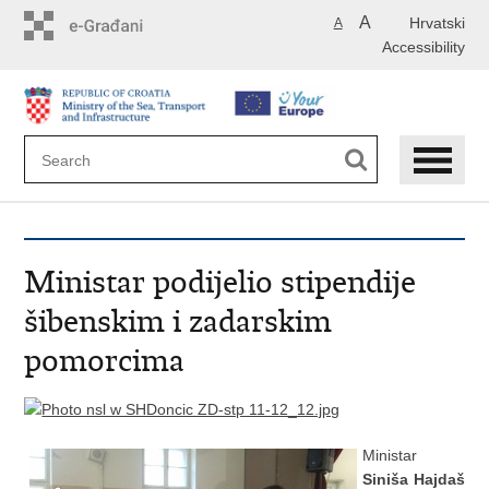
Skip
A
Hrvatski
A
to
Accessibility
main
content
Ministar podijelio stipendije
šibenskim i zadarskim
pomorcima
Ministar
Siniša Hajdaš