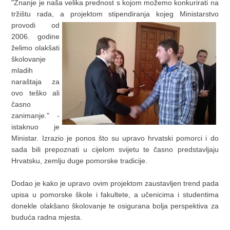
"Znanje je naša velika prednost s kojom možemo konkurirati na
tržištu rada, a projektom stipendiranja kojeg Ministarstvo
provodi od
2006. godine
želimo olakšati
školovanje
mladih
naraštaja za
ovo teško ali
časno
zanimanje." -
istaknuo je
Ministar. Izrazio je ponos što su upravo hrvatski pomorci i do
sada bili prepoznati u cijelom svijetu te časno predstavljaju
Hrvatsku, zemlju duge pomorske tradicije.
Dodao je kako je upravo ovim projektom zaustavljen trend pada
upisa u pomorske škole i fakultete, a učenicima i studentima
donekle olakšano školovanje te osigurana bolja perspektiva za
buduća radna mjesta.