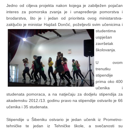
Jedno od ciljeva projekta nakon kojega je zabilježen pojačan
interes za pomorska zvanja je i unapređenje pomorstva i
brodarstva, što je i jedan od prioriteta ovog ministarstva-
zaključio je ministar Hajdaš Dončić, poželjevši svim učenicima i
studentima
uspješan
završetak
školovanja.
U ovom
trenutku
stipendije
prima oko 400
učenika i
studenata pomoraca, a na natječaju za dodjelu stipendija za
akademsku 2012./13. godinu pravo na stipendije ostvarilo je 66
učenika i 35 studenata.
Stipendije u Šibeniku ostvario je jedan učenik iz Prometno-
tehničke te jedan iz Tehničke škole, a svečanosti su