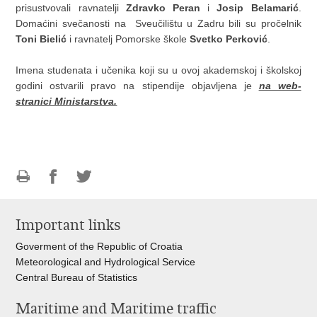
prisustvovali ravnatelji
Zdravko Peran
i
Josip Belamarić
.
Domaćini svečanosti na Sveučilištu u Zadru bili su pročelnik
Toni Bielić
i ravnatelj Pomorske škole
Svetko Perković
.
Imena studenata i učenika koji su u ovoj akademskoj i školskoj
godini ostvarili pravo na stipendije objavljena je
na web-
stranici Ministarstva.
Print
Share
Share
this
on
on
Important links
page
Facebook
Twitteru
Goverment of the Republic of Croatia
Meteorological and Hydrological Service
Central Bureau of Statistics
Maritime and Maritime traffic