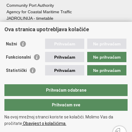
Community Port Authority
Agency for Coastal Maritime Traffic
JADROLINIJA - timetable
Croatian Hydrographic Institute
Ova stranica upotrebljava kolačiće
Traffic and Transportation
Nužni
Prihvaćam
Ne prihvaćam
Croatian Motorways
Croatian roads
Funkcionalni
Prihvaćam
Ne prihvaćam
Bus station Zagreb
Croatian post
Statistički
Prihvaćam
Ne prihvaćam
Craotian Railways Passenger Transport
Croatia Airlines
Zagreb International Airport - Franjo Tuđman
Prihvaćam odabrane
Prihvaćam sve
Back to top
Copyright © 2026 Ministarstvo mora, prometa i infrastrukture Republike
Na ovoj mrežnoj stranci koriste se kolačići. Molimo Vas da
Hrvatske.
Terms of use
pročitate
Obavijest o kolačićima.
Izjava o pristupačnosti
.