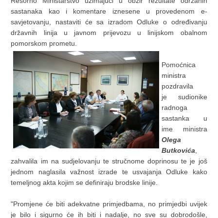
Resorno Ministarstvo uzimajući u obzir rezultate održanih
sastanaka kao i komentare iznesene u provedenom e-
savjetovanju, nastaviti će sa izradom Odluke o određivanju
državnih linija u javnom prijevozu u linijskom obalnom
pomorskom prometu.
Pomoćnica
ministra
pozdravila
je sudionike
radnoga
sastanka u
ime ministra
Olega
Butkovića
,
zahvalila im na sudjelovanju te stručnome doprinosu te je još
jednom naglasila važnost izrade te usvajanja Odluke kako
temeljnog akta kojim se definiraju brodske linije.
"Promjene će biti adekvatne primjedbama, no primjedbi uvijek
je bilo i sigurno će ih biti i nadalje, no sve su dobrodošle,