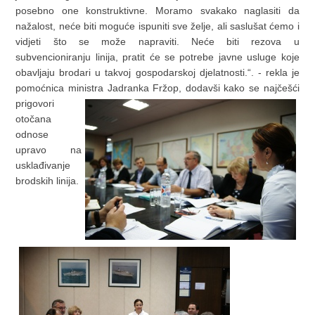
posebno one konstruktivne. Moramo svakako naglasiti da
nažalost, neće biti moguće ispuniti sve želje, ali saslušat ćemo i
vidjeti što se može napraviti. Neće biti rezova u
subvencioniranju linija, pratit će se potrebe javne usluge koje
obavljaju brodari u takvoj gospodarskoj djelatnosti.“. - rekla je
pomoćnica ministra
Jadranka Fržop, dodavši kako se najčešći
prigovori
otočana
odnose
upravo na
usklađivanje
brodskih linija.