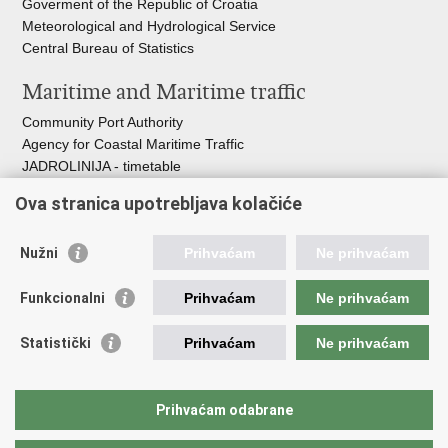
Goverment of the Republic of Croatia
Meteorological and Hydrological Service
Central Bureau of Statistics
Maritime and Maritime traffic
Community Port Authority
Agency for Coastal Maritime Traffic
JADROLINIJA - timetable
Croatian Hydrographic Institute
Ova stranica upotrebljava kolačiće
Traffic and Transportation
Nužni
Prihvaćam
Ne prihvaćam
Croatian Motorways
Croatian roads
Funkcionalni
Prihvaćam
Ne prihvaćam
Bus station Zagreb
Croatian post
Statistički
Prihvaćam
Ne prihvaćam
Craotian Railways Passenger Transport
Croatia Airlines
Zagreb International Airport - Franjo Tuđman
Prihvaćam odabrane