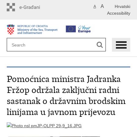
Skip
A
Hrvatski
A
to
Accessibility
main
content
Pomoćnica ministra Jadranka
Fržop održala zaključni radni
sastanak o državnim brodskim
linijama u javnom prijevozu