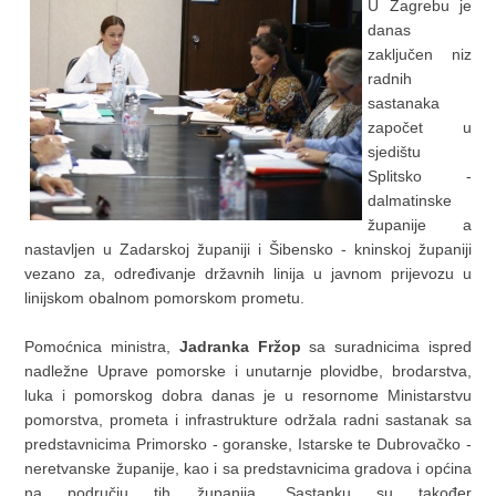
U Zagrebu je
danas
zaključen niz
radnih
sastanaka
započet u
sjedištu
Splitsko -
dalmatinske
županije a
nastavljen u Zadarskoj županiji i Šibensko - kninskoj županiji
vezano za, određivanje državnih linija u javnom prijevozu u
linijskom obalnom pomorskom prometu.
Pomoćnica ministra,
Jadranka Fržop
sa suradnicima ispred
nadležne Uprave pomorske i unutarnje plovidbe, brodarstva,
luka i pomorskog dobra danas je u resornome Ministarstvu
pomorstva, prometa i infrastrukture održala radni sastanak sa
predstavnicima Primorsko - goranske, Istarske te Dubrovačko -
neretvanske županije, kao i sa predstavnicima gradova i općina
na području tih županija. Sastanku su također