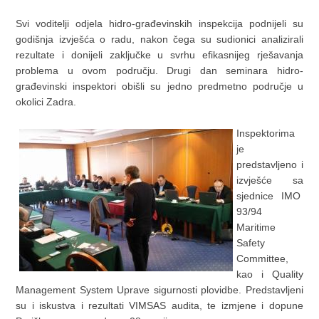
Svi voditelji odjela hidro-građevinskih inspekcija podnijeli su
godišnja izvješća o radu, nakon čega su sudionici analizirali
rezultate i donijeli zaključke u svrhu efikasnijeg rješavanja
problema u ovom području. Drugi dan seminara hidro-
građevinski inspektori obišli su jedno predmetno područje u
okolici Zadra.
Inspektorima
je
predstavljeno i
izvješće sa
sjednice IMO
93/94
Maritime
Safety
Committee,
kao i Quality
Management System Uprave sigurnosti plovidbe. Predstavljeni
su i iskustva i rezultati VIMSAS audita, te izmjene i dopune