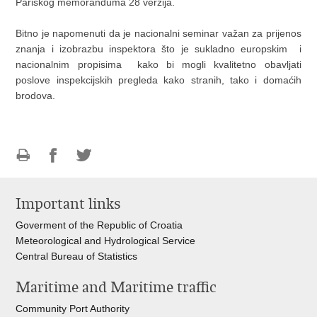
Pariškog memoranduma 28 verzija.
Bitno je napomenuti da je nacionalni seminar važan za prijenos
znanja i izobrazbu inspektora što je sukladno europskim i
nacionalnim propisima kako bi mogli kvalitetno obavljati
poslove inspekcijskih pregleda kako stranih, tako i domaćih
brodova.
Print
Share
Share
this
on
on
Important links
page
Facebook
Twitteru
Goverment of the Republic of Croatia
Meteorological and Hydrological Service
Central Bureau of Statistics
Maritime and Maritime traffic
Community Port Authority