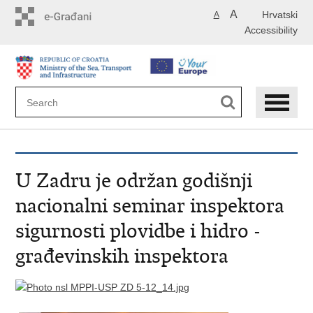
Skip
A
Hrvatski
A
to
Accessibility
main
content
U Zadru je održan godišnji
nacionalni seminar inspektora
sigurnosti plovidbe i hidro -
građevinskih inspektora