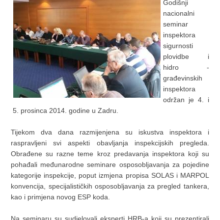
Godišnji
nacionalni
seminar
inspektora
sigurnosti
plovidbe i
hidro -
građevinskih
inspektora
održan je 4. i
5. prosinca 2014. godine u Zadru.
Tijekom dva dana razmijenjena su iskustva inspektora i
raspravljeni svi aspekti obavljanja inspekcijskih pregleda.
Obrađene su razne teme kroz predavanja inspektora koji su
pohađali međunarodne seminare osposobljavanja za pojedine
kategorije inspekcije, poput izmjena propisa SOLAS i MARPOL
konvencija, specijalističkih osposobljavanja za pregled tankera,
kao i primjena novog ESP koda.
Na seminaru su sudjelovali eksperti HRB-a koji su prezentirali