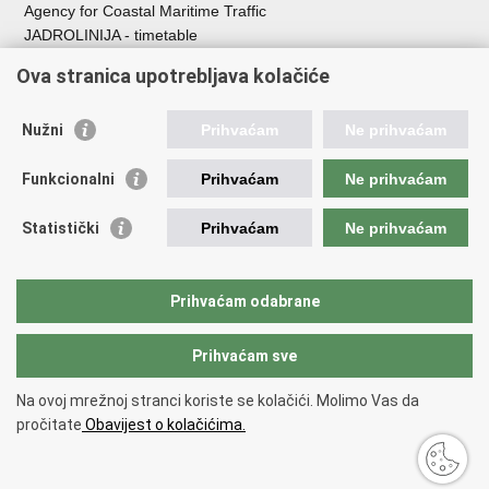
Agency for Coastal Maritime Traffic
JADROLINIJA - timetable
Croatian Hydrographic Institute
Ova stranica upotrebljava kolačiće
Traffic and Transportation
Nužni
Prihvaćam
Ne prihvaćam
Croatian Motorways
Croatian roads
Funkcionalni
Prihvaćam
Ne prihvaćam
Bus station Zagreb
Croatian post
Statistički
Prihvaćam
Ne prihvaćam
Craotian Railways Passenger Transport
Croatia Airlines
Zagreb International Airport - Franjo Tuđman
Prihvaćam odabrane
Prihvaćam sve
Back to top
Copyright © 2026 Ministarstvo mora, prometa i infrastrukture Republike
Na ovoj mrežnoj stranci koriste se kolačići. Molimo Vas da
Hrvatske.
Terms of use
pročitate
Obavijest o kolačićima.
Izjava o pristupačnosti
.