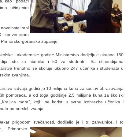
va, kao i podaci
jima učinjenim
voinstalirani
0 konvencijom
 Primorsko-goranske županije.
kolske i akademske godine Ministarstvo dodjeljuje ukupno 150
endija, sto za učenike i 50 za studente. Sa stipendijama
tarstva trenutno se školuje ukupno 247 učenika i studenata u
skim zvanjima.
tarstvo izdvaja godišnje 10 milijuna kuna za sustav obrazovanja
ih pomoraca, a od toga godišnje 2,5 milijuna kuna za školski
„Kraljica mora“, koji se koristi u svrhu izobrazbe učenika i
nata pomorskih zvanja.
r prigodom svečanosti, dodijelio je i tri zahvalnice, i to
e, Primorsko-