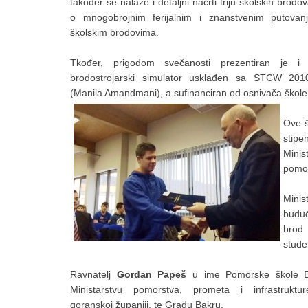
također se nalaze i detaljni nacrti triju školskih brodo
o mnogobrojnim ferijalnim i znanstvenim putovan
školskim brodovima.
Tkođer, prigodom svečanosti prezentiran je i no
brodostrojarski simulator usklađen sa STCW 201
(Manila Amandmani), a sufinanciran od osnivača škole
Ove š
stip
Minis
pomor
Minis
buduć
brod 
stude
Ravnatelj
Gordan Papeš
u ime Pomorske škole Baka
Ministarstvu
pomorstva, prometa i infrastruktur
goranskoj županiji, te Gradu Bakru.