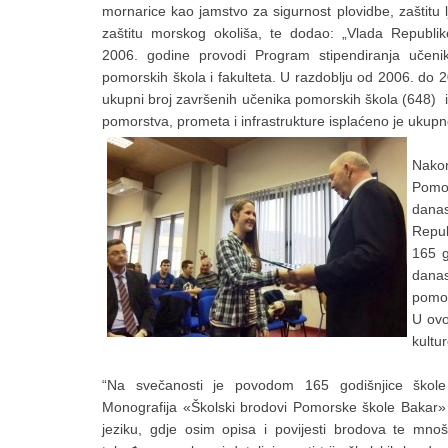
mornarice kao jamstvo za sigurnost plovidbe, zaštitu lj
zaštitu morskog okoliša, te dodao: „Vlada Republi
2006. godine provodi Program stipendiranja učeni
pomorskih škola i fakulteta. U razdoblju od 2006. do 
ukupni broj završenih učenika pomorskih škola (648) i
pomorstva, prometa i infrastrukture isplaćeno je ukup
Nakon
Pomor
danas
Repub
165 g
danas
pomor
U ovo
kultur
“Na svečanosti je povodom 165 godišnjice škole 
Monografija «Školski brodovi Pomorske škole Bakar
jeziku, gdje osim opisa i povijesti brodova te mnošt