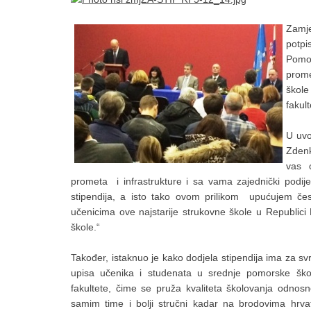
Zamj
potp
Pomor
prome
škole
fakult
U uvo
Zdenk
vas 
prometa i infrastrukture i sa vama zajednički podij
stipendija, a isto tako ovom prilikom upućujem čest
učenicima ove najstarije strukovne škole u Republic
škole.“
Također, istaknuo je kako dodjela stipendija ima za svr
upisa učenika i studenata u srednje pomorske šk
fakultete, čime se pruža kvaliteta školovanja odnosn
samim time i bolji stručni kadar na brodovima hrva