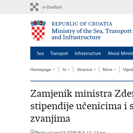
Skip
to
main
content
Sea
Transport
Infrastructure
About Minis
Homepage
hr
Stranice
More
Vijest
Zamjenik ministra Zde
stipendije učenicima 
zvanjima