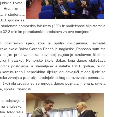
udskih života i
ke Hrvatske od
ka i studenata
2013. godine za
 studenata pomorskih fakulteta (220) iz nadležnosti Ministarstva
no 32,2 mln kn proračunskih sredstava za ove
namjene.“
 pozdravnih riječi, koje je uputio okupljenima, ravnatelj
ske škole Bakar Gordan Papeš je naglasio: „Ponosan sam što
 stojim pred vama kao ravnatelj najstarije strukovne škole u
lici Hrvatskoj, Pomorske škole Bakar, koja danas obilježava
odina postojanja, a utemeljena je daleke 1849. godine, te do
 kontinuirano i neprekidno djeluje obučavajući mlade ljude za
ska zvanja u području srednjoškolskog obrazovanja pomoraca.
j školi obrazovala su se mnoga danas poznata imena iz svijeta
e, sporta i znanosti.
predstavljena
» na engleskom
va fotografija,