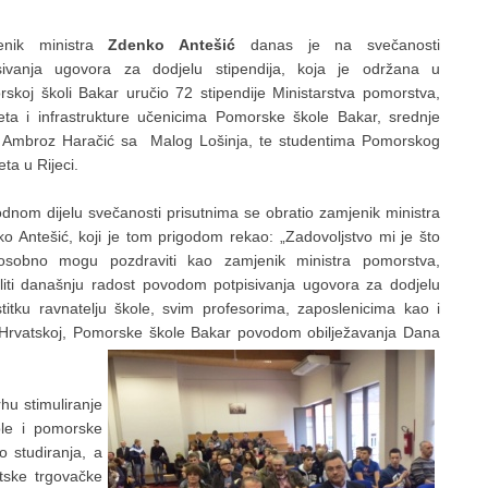
enik ministra
Zdenko Antešić
danas je na svečanosti
isivanja ugovora za dodjelu stipendija, koja je održana u
skoj školi Bakar uručio 72 stipendije Ministarstva pomorstva,
ta i infrastrukture učenicima Pomorske škole Bakar, srednje
 Ambroz Haračić sa Malog Lošinja, te studentima Pomorskog
eta u Rijeci.
dnom dijelu svečanosti prisutnima se obratio zamjenik ministra
o Antešić, koji je tom prigodom rekao: „Zadovoljstvo mi je što
osobno mogu pozdraviti kao zamjenik ministra pomorstva,
eliti današnju radost povodom potpisivanja ugovora za dodjelu
itku ravnatelju škole, svim profesorima, zaposlenicima kao i
i Hrvatskoj, Pomorske škole Bakar povodom obilježavanja Dana
hu stimuliranje
ole i pomorske
o studiranja, a
tske trgovačke