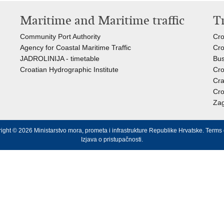
Maritime and Maritime traffic
T
Community Port Authority
Cro
Agency for Coastal Maritime Traffic
Cro
JADROLINIJA - timetable
Bus
Croatian Hydrographic Institute
Cro
Cra
Cro
Zag
ight © 2026 Ministarstvo mora, prometa i infrastrukture Republike Hrvatske.
Terms 
Izjava o pristupačnosti
.