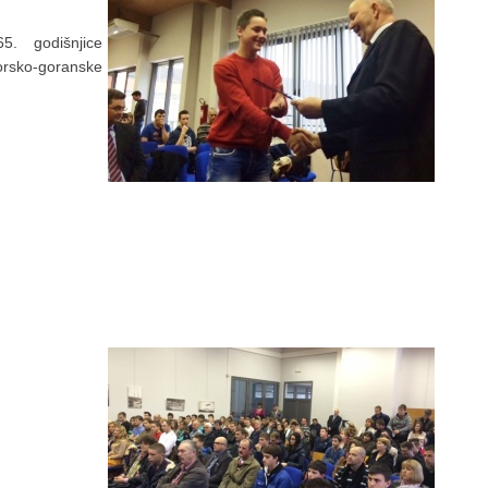
65. godišnjice
morsko-goranske