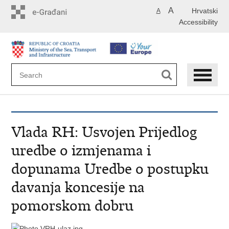
Skip
A
Hrvatski
A
to
Accessibility
main
content
Vlada RH: Usvojen Prijedlog
uredbe o izmjenama i
dopunama Uredbe o postupku
davanja koncesije na
pomorskom dobru