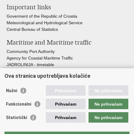
Important links
page
Facebook
Twitteru
Goverment of the Republic of Croatia
Meteorological and Hydrological Service
Central Bureau of Statistics
Maritime and Maritime traffic
Community Port Authority
Agency for Coastal Maritime Traffic
JADROLINIJA - timetable
Croatian Hydrographic Institute
Ova stranica upotrebljava kolačiće
Traffic and Transportation
Nužni
Prihvaćam
Ne prihvaćam
Croatian Motorways
Croatian roads
Funkcionalni
Prihvaćam
Ne prihvaćam
Bus station Zagreb
Croatian post
Statistički
Prihvaćam
Ne prihvaćam
Craotian Railways Passenger Transport
Croatia Airlines
Zagreb International Airport - Franjo Tuđman