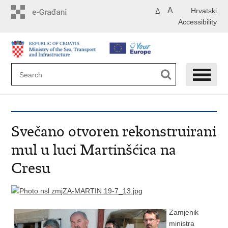
Skip
A
Hrvatski
A
to
Accessibility
main
content
Svečano otvoren rekonstruirani
mul u luci Martinšćica na
Cresu
Zamjenik
ministra