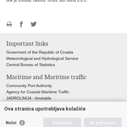
dok je izvođač radova tvrtka Sun adria d.o.o..
Print
Share
Share
this
on
on
Important links
page
Facebook
Twitteru
Goverment of the Republic of Croatia
Meteorological and Hydrological Service
Central Bureau of Statistics
Maritime and Maritime traffic
Community Port Authority
Agency for Coastal Maritime Traffic
JADROLINIJA - timetable
Croatian Hydrographic Institute
Ova stranica upotrebljava kolačiće
Traffic and Transportation
Nužni
Prihvaćam
Ne prihvaćam
Croatian Motorways