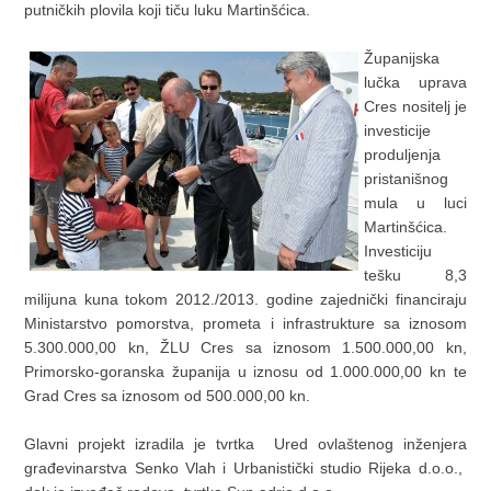
putničkih plovila koji tiču luku Martinšćica.
Županijska
lučka uprava
Cres nositelj je
investicije
produljenja
pristanišnog
mula u luci
Martinšćica.
Investiciju
tešku 8,3
milijuna kuna tokom 2012./2013. godine zajednički financiraju
Ministarstvo pomorstva, prometa i infrastrukture sa iznosom
5.300.000,00 kn, ŽLU Cres sa iznosom 1.500.000,00 kn,
Primorsko-goranska županija u iznosu od 1.000.000,00 kn te
Grad Cres sa iznosom od 500.000,00 kn.
Glavni projekt izradila je tvrtka Ured ovlaštenog inženjera
građevinarstva Senko Vlah i Urbanistički studio Rijeka d.o.o.,