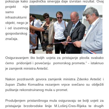
pokazuje kako zajednička sinergija daje izvrstan rezultat.
Ovaj
projekt nije
samo
infrastrukturni
objekt, nego je
i od izuzetnog
gospodarskog
značaja.
Osiguravanjem što boljih uvjeta za pristajanje plovila svakako
ćemo pridonijeti i povećanju pomorskog prometa.“ - istaknuo
je zamjenik ministra Antešić.
Nakon pozdravnih govora zamjenik ministra Zdenko Antešić i
župan Zlatko Komadina rezanjem vrpce svečano su obilježili
puštanje rekonstruiranog mula u promet.
Produljenjem pristanišnoga mula osiguravaju se bolji uvjeti za
pristajanje brzobrodske linije M.Lošinj-Cres-Rijeka te drugih