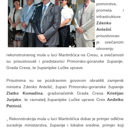
pomorstva,
prometa i
infrastrukture
Zdenko
Antešić
prisustvovao
je svečanom
otvorenju
rekonstruiranog mula u luci Martinšćica na Cresu, a svečanosti
su prisustvovali i predstavnici Primorsko-goranske županije,
Grada Cresa, te županijske Lučke uprave.
Prisutnima su se pozdravnim govorom obratitili zamjenik
ministra Zdenko Antešić, župan Primorsko-goranske županije
Zlatko Komadina
, gradonačelnik Grada Cresa
Kristijan
Jurjako
, te ravnatelj županijske Lučke uprave Cres
Anđelko
Petrinić
.
„ Rekonstrukcija mula u luci Martinščica dobar je primjer odlične
suradnje ministarstva, županije i lokalne sredine, primjer koji