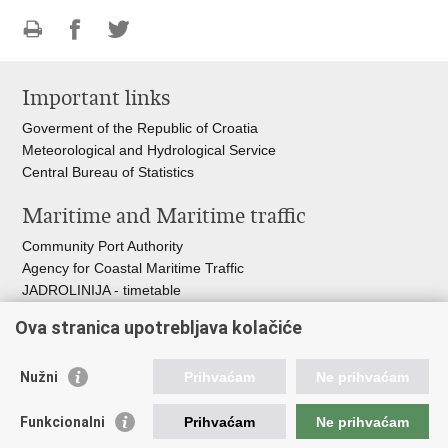
Print
Share
Share
this
on
on
Important links
page
Facebook
Twitteru
Goverment of the Republic of Croatia
Meteorological and Hydrological Service
Central Bureau of Statistics
Maritime and Maritime traffic
Community Port Authority
Agency for Coastal Maritime Traffic
JADROLINIJA - timetable
Croatian Hydrographic Institute
Ova stranica upotrebljava kolačiće
Traffic and Transportation
Nužni
Prihvaćam
Ne prihvaćam
Croatian Motorways
Croatian roads
Funkcionalni
Prihvaćam
Ne prihvaćam
Bus station Zagreb