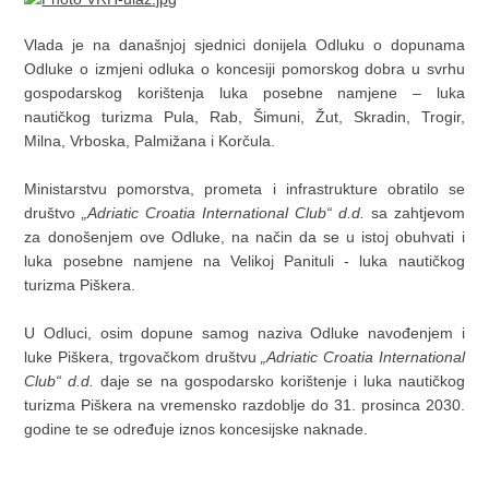
Vlada je na današnjoj sjednici donijela Odluku o dopunama
Odluke o izmjeni odluka o koncesiji pomorskog dobra u svrhu
gospodarskog korištenja luka posebne namjene – luka
nautičkog turizma Pula, Rab, Šimuni, Žut, Skradin, Trogir,
Milna, Vrboska, Palmižana i Korčula.
Ministarstvu pomorstva, prometa i infrastrukture obratilo se
društvo
„Adriatic Croatia International Club“ d.d.
sa zahtjevom
za donošenjem ove Odluke, na način da se u istoj obuhvati i
luka posebne namjene na Velikoj Panituli - luka nautičkog
turizma Piškera.
U Odluci, osim dopune samog naziva Odluke navođenjem i
luke Piškera, trgovačkom društvu
„Adriatic Croatia International
Club“ d.d.
daje se na gospodarsko korištenje i luka nautičkog
turizma Piškera na vremensko razdoblje do 31. prosinca 2030.
godine te se određuje iznos koncesijske naknade.