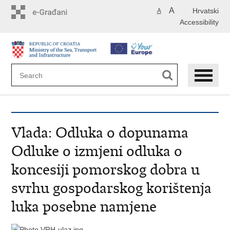
Skip
A
Hrvatski
A
to
Accessibility
main
content
Vlada: Odluka o dopunama
Odluke o izmjeni odluka o
koncesiji pomorskog dobra u
svrhu gospodarskog korištenja
luka posebne namjene