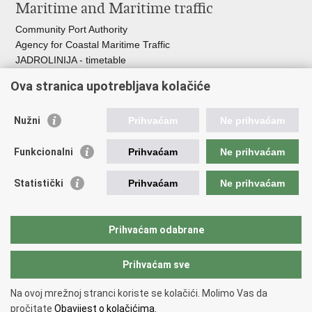
Maritime and Maritime traffic
Community Port Authority
Agency for Coastal Maritime Traffic
JADROLINIJA - timetable
Croatian Hydrographic Institute
Ova stranica upotrebljava kolačiće
Traffic and Transportation
Nužni
Prihvaćam
Ne prihvaćam
Croatian Motorways
Croatian roads
Funkcionalni
Prihvaćam
Ne prihvaćam
Bus station Zagreb
Croatian post
Statistički
Prihvaćam
Ne prihvaćam
Craotian Railways Passenger Transport
Croatia Airlines
Zagreb International Airport - Franjo Tuđman
Prihvaćam odabrane
Prihvaćam sve
Back to top
Copyright © 2026 Ministarstvo mora, prometa i infrastrukture Republike
Na ovoj mrežnoj stranci koriste se kolačići. Molimo Vas da
Hrvatske.
Terms of use
pročitate
Obavijest o kolačićima.