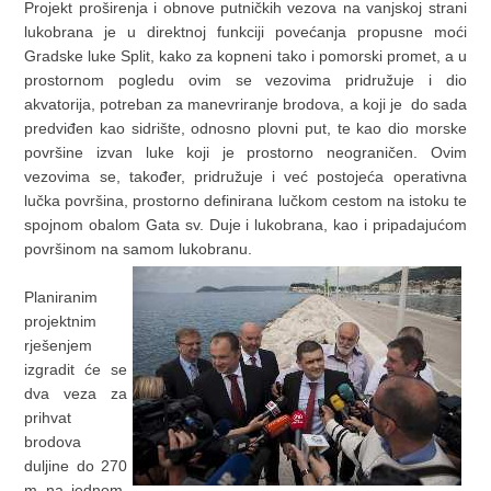
Projekt proširenja i obnove putničkih vezova na vanjskoj strani
lukobrana je u direktnoj funkciji povećanja propusne moći
Gradske luke Split, kako za kopneni tako i pomorski promet, a u
prostornom pogledu ovim se vezovima pridružuje i dio
akvatorija, potreban za manevriranje brodova, a koji je do sada
predviđen kao sidrište, odnosno plovni put, te kao dio morske
površine izvan luke koji je prostorno neograničen. Ovim
vezovima se, također, pridružuje i već postojeća operativna
lučka površina, prostorno definirana lučkom cestom na istoku te
spojnom obalom Gata sv. Duje i lukobrana, kao i pripadajućom
površinom na samom lukobranu.
Planiranim
projektnim
rješenjem
izgradit će se
dva veza za
prihvat
brodova
duljine do 270
m na jednom,