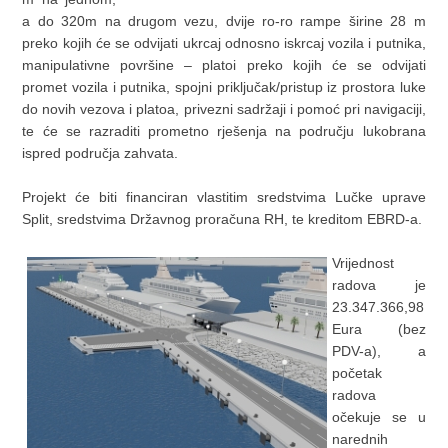
a do 320m na drugom vezu, dvije ro-ro rampe širine 28 m
preko kojih će se odvijati ukrcaj odnosno iskrcaj vozila i putnika,
manipulativne površine – platoi preko kojih će se odvijati
promet vozila i putnika, spojni priključak/pristup iz prostora luke
do novih vezova i platoa, privezni sadržaji i pomoć pri navigaciji,
te će se razraditi prometno rješenja na području lukobrana
ispred područja zahvata.
Projekt će biti financiran vlastitim sredstvima Lučke uprave
Split, sredstvima Državnog proračuna RH, te kreditom EBRD-a.
Vrijednost
radova je
23.347.366,98
Eura (bez
PDV-a), a
početak
radova
očekuje se u
narednih