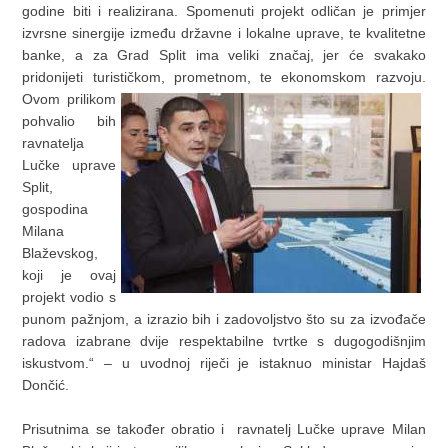
godine biti i realizirana. Spomenuti projekt odličan je primjer
izvrsne sinergije između državne i lokalne uprave, te kvalitetne
banke, a za Grad Split ima veliki značaj, jer će svakako
pridonijeti turističkom, prometnom, te ekonomskom razvoju.
Ovom prilikom
pohvalio bih
ravnatelja
Lučke uprave
Split,
gospodina
Milana
Blaževskog,
koji je ovaj
projekt vodio s
punom pažnjom, a izrazio bih i zadovoljstvo što su za izvođače
radova izabrane dvije respektabilne tvrtke s dugogodišnjim
iskustvom.“ – u uvodnoj riječi je istaknuo ministar Hajdaš
Dončić.
Prisutnima se također obratio i ravnatelj Lučke uprave Milan