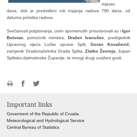
mjesec
dana, dok je predviđeni rok trajanja radova 790 dana, od
datuma početka radova.
Svečanosti potpisivanja, osim spomenutih prisustvovali su i
Igor
Butorac
, pomoćnik ministra,
Dražen Ivanušec
, predsjednik
Upravnog vijeća Lučke uprave Split,
Goran Kovačević
,
zamjenik Gradonačelnika Grada Splita,
Zlatko Ževrnja
, župan
Splitsko-dalmatinske Županije, te mnogi drugi uvaženi gosti.
Print
Share
Share
this
on
on
Important links
page
Facebook
Twitteru
Goverment of the Republic of Croatia
Meteorological and Hydrological Service
Central Bureau of Statistics