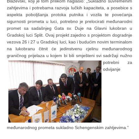
Blaževski, koji je tom prilikom naglasio: „Sukladno suvremenim
zahtjevima i potrebama razvoja lučkih kapaciteta, a posebice s
aspekta poboljšanja protoka putnika i vozila te povećanja
sigurnosti prometa u luci, potrebno je prelocirati međunarodni
promet sa sadašnjeg Gata sv. Duje na Glavni lukobran u
Gradskoj luci Split. Ovaj projekt zajedno s projektom dogradnje
vezova 26 i 27 u Gradskoj luci, kao i budućim novim terminalom
na lukobranu čitnit će jedinstvenu cjelinu međunarodnog
graničnog prijelaza u kojem bi bili smješteni svi
sadržaji nužno
potrebni za
odvijanje
međunarodnog prometa sukladno Schengenskim zahtjevima.“