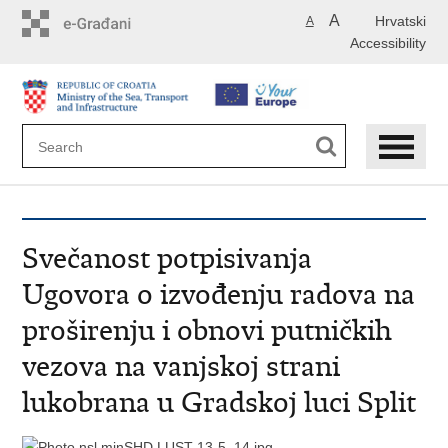
Skip
A
Hrvatski
A
to
Accessibility
main
content
Svečanost potpisivanja
Ugovora o izvođenju radova na
proširenju i obnovi putničkih
vezova na vanjskoj strani
lukobrana u Gradskoj luci Split