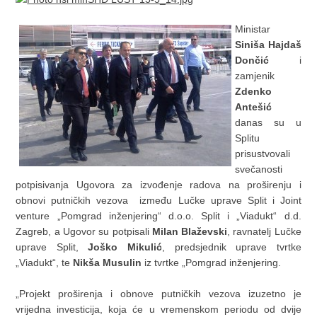
Ministar
Siniša Hajdaš
Dončić
i
zamjenik
Zdenko
Antešić
danas su u
Splitu
prisustvovali
svečanosti
potpisivanja Ugovora za izvođenje radova na proširenju i
obnovi putničkih vezova između Lučke uprave Split i Joint
venture „Pomgrad inženjering“ d.o.o. Split i „Viadukt“ d.d.
Zagreb, a Ugovor su potpisali
Milan Blaževski
, ravnatelj Lučke
uprave Split,
Joško Mikulić
, predsjednik uprave tvrtke
„Viadukt“, te
Nikša Musulin
iz tvrtke „Pomgrad inženjering.
„Projekt proširenja i obnove putničkih vezova izuzetno je
vrijedna investicija, koja će u vremenskom periodu od dvije