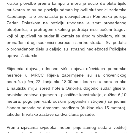
kratke plovidbe prema kampu u moru je uočio da pluta tijelo
muškarca te su na poziciju odmah isplovili službenici zadarske
Kapetanije, a o pronalasku je obaviještena i Pomorska policija
Zadar. Dolaskom na poziciju utvrđena je smrt pronađenog
utopljenika, a pretragom okolnog područja nisu uočeni tragovi
koji bi upućivali na sudar ili kontakt sa drugim plovilom, niti su
pronađeni drugi sudionici nesreće ili smrtno stradali. Svi podatci
o pronađenom tijelu u daljnjoj su istražnoj nadležnosti Policijske
uprave Zadarske.
Slijedeća dojava, odnosno više dojava očevidaca pomorske
nesreće u MRCC Rijeka zaprimljene su sa crikveničkog
područja jučer, 22. lipnja oko 18.00 sati, kada se u moru na oko
1 nautičku milju ispred hotela Omorika dogodio sudar glisera,
hrvatske zastave (gumeno - plastične konstrukcije, dužine 6,10
metara, pogonjen vanbrodskim pogonskim strojem) sa jednim
članom posade sa drvenom brodicom (dužine oko 15 metara),
također hrvatske zastave sa dva člana posade.
Prema izjavama svjedoka, netom prije samog sudara voditelj