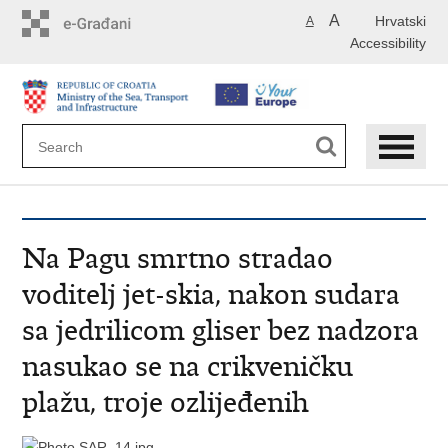
Skip
A
Hrvatski
A
to
Accessibility
main
content
Na Pagu smrtno stradao
voditelj jet-skia, nakon sudara
sa jedrilicom gliser bez nadzora
nasukao se na crikveničku
plažu, troje ozlijeđenih