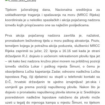
Tijekom jučerašnjeg dana, Nacionalna središnjica za
usklađivanmje traganja i spašavanja na moru (MRCC Rijeka)
koordinirala je u nekoliko spasilačkih i akcija pojačanog nadzora
između kojih priopćavamo one sa najtežim posljedicama.
Prva akcija pojačanog nadzora završila je, nažalost,
pronalaskom beživotnog tijela u moru paškog akvatorija. Poziv,
temeljem kojega je potražna akcija poduzeta, službenici MRCC
Rijeka zaprimili su jučer, 22. lipnja u 16.16 sati kada je strani
državljanin R.J. dojavio o uočenom rekreativnom plovilu tipa jet
– ski kako bez nadzora kružno plovi morem na približnoj poziciji
između otočića Lukar i paškog mjesta Šimuni, o čemu je
obaviještena Lučka kapetanija Zadar, odnosno nadležna Lučka
ispostava Pag, čiji djelatnici su stupili u telefonski kontakt sa
D.Č, hrvatski državljanin te ujedno iznajmljivač jet-skia i
usmjerili ga prema poziciji napuštenog plovila. Nakon što je
dojavio o pronalasku napuštenog plovila istome je iz Središnjice
posredstvom nadležne Ispostave naloženo da plovilo može
uzeti u tegalj do mjenoga kampa u mjestu Šimuni, no tijekom