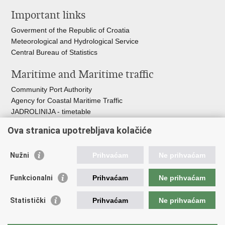
this
on
on
Important links
page
Facebook
Twitteru
Goverment of the Republic of Croatia
Meteorological and Hydrological Service
Central Bureau of Statistics
Maritime and Maritime traffic
Community Port Authority
Agency for Coastal Maritime Traffic
JADROLINIJA - timetable
Croatian Hydrographic Institute
Ova stranica upotrebljava kolačiće
Traffic and Transportation
Nužni
Prihvaćam
Ne prihvaćam
Croatian Motorways
Croatian roads
Funkcionalni
Prihvaćam
Ne prihvaćam
Bus station Zagreb
Croatian post
Statistički
Prihvaćam
Ne prihvaćam
Craotian Railways Passenger Transport
Croatia Airlines