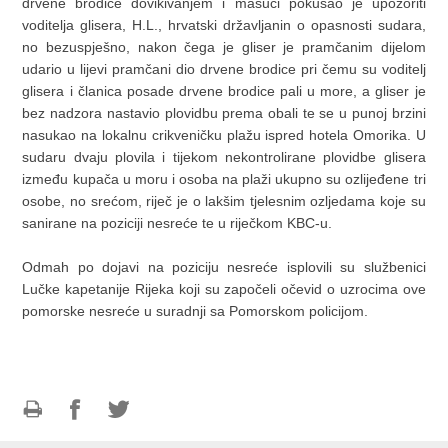
drvene brodice dovikivanjem i mašući pokušao je upozoriti
voditelja glisera, H.L., hrvatski državljanin o opasnosti sudara,
no bezuspješno, nakon čega je gliser je pramčanim dijelom
udario u lijevi pramčani dio drvene brodice pri čemu su voditelj
glisera i članica posade drvene brodice pali u more, a gliser je
bez nadzora nastavio plovidbu prema obali te se u punoj brzini
nasukao na lokalnu crikveničku plažu ispred hotela Omorika. U
sudaru dvaju plovila i tijekom nekontrolirane plovidbe glisera
između kupača u moru i osoba na plaži ukupno su ozlijeđene tri
osobe, no srećom, riječ je o lakšim tjelesnim ozljedama koje su
sanirane na poziciji nesreće te u riječkom KBC-u.
Odmah po dojavi na poziciju nesreće isplovili su službenici
Lučke kapetanije Rijeka koji su započeli očevid o uzrocima ove
pomorske nesreće u suradnji sa Pomorskom policijom.
Print
Share
Share