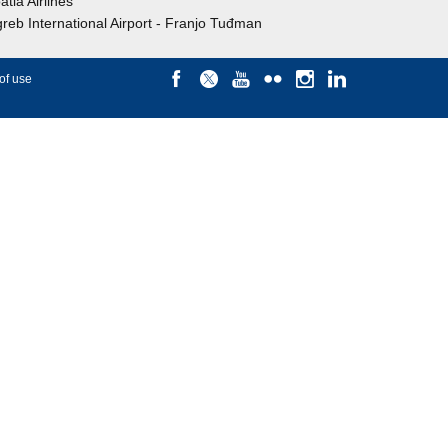
atia Airlines
reb International Airport - Franjo Tuđman
of use