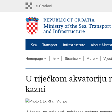
Skip
to
main
content
Sea
Transport
Infrastructure
About Minis
Homepage
hr
Stranice
More
Vijest
U riječkom akvatoriju 
kazni
U četvrtoj po redu akciji pojačanog nadzora pomor