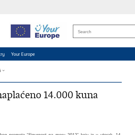
try
Your Europe
i
naplaćeno 14.000 kuna
skog prometa “Sigurnost na moru 2012” koju je u utorak, 14.