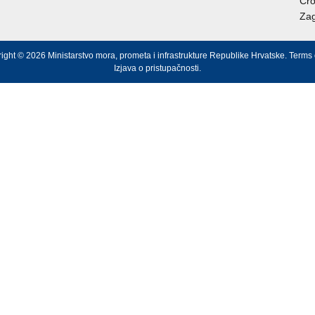
Cro
Zag
ight © 2026 Ministarstvo mora, prometa i infrastrukture Republike Hrvatske.
Terms 
Izjava o pristupačnosti
.