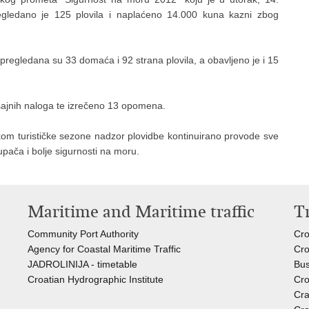
egledano je 125 plovila i naplaćeno 14.000 kuna kazni zbog
a, pregledana su 33 domaća i 92 strana plovila, a obavljeno je i 15
šajnih naloga te izrečeno 13 opomena.
m turističke sezone nadzor plovidbe kontinuirano provode sve
kupača i bolje sigurnosti na moru.
Maritime and Maritime traffic
T
Community Port Authority
Cro
Agency for Coastal Maritime Traffic
Cro
JADROLINIJA - timetable
Bus
Croatian Hydrographic Institute
Cro
Cra