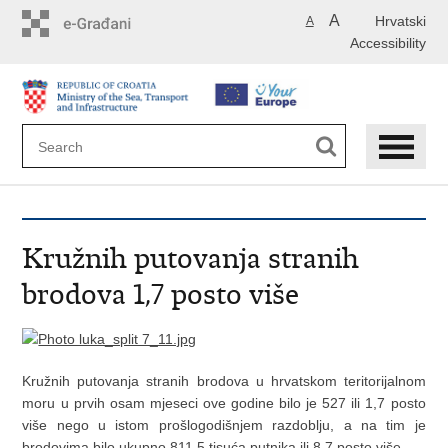
Skip
A
Hrvatski
A
to
Accessibility
main
content
Kružnih putovanja stranih
brodova 1,7 posto više
Kružnih putovanja stranih brodova u hrvatskom teritorijalnom
moru u prvih osam mjeseci ove godine bilo je 527 ili 1,7 posto
više nego u istom prošlogodišnjem razdoblju, a na tim je
brodovima bilo ukupno 811,5 tisuća putnika ili 8,7 posto više.