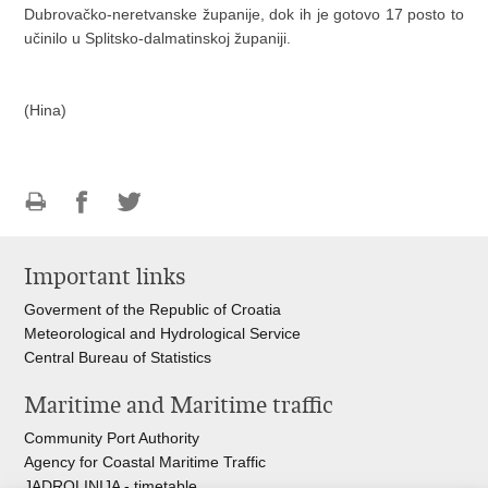
Dubrovačko-neretvanske županije, dok ih je gotovo 17 posto to
učinilo u Splitsko-dalmatinskoj županiji.
(Hina)
Print
Share
Share
this
on
on
Important links
page
Facebook
Twitteru
Goverment of the Republic of Croatia
Meteorological and Hydrological Service
Central Bureau of Statistics
Maritime and Maritime traffic
Community Port Authority
Agency for Coastal Maritime Traffic
JADROLINIJA - timetable