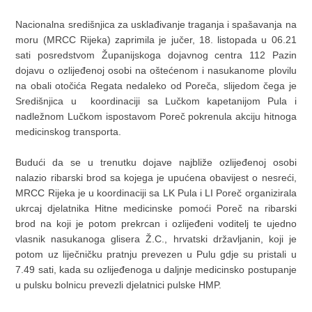
Nacionalna središnjica za usklađivanje traganja i spašavanja na
moru (MRCC Rijeka) zaprimila je jučer, 18. listopada u 06.21
sati posredstvom Županijskoga dojavnog centra 112 Pazin
dojavu o ozlijeđenoj osobi na oštećenom i nasukanome plovilu
na obali otočića Regata nedaleko od Poreča, slijedom čega je
Središnjica u koordinaciji sa Lučkom kapetanijom Pula i
nadležnom Lučkom ispostavom Poreč pokrenula akciju hitnoga
medicinskog transporta.
Budući da se u trenutku dojave najbliže ozlijeđenoj osobi
nalazio ribarski brod sa kojega je upućena obavijest o nesreći,
MRCC Rijeka je u koordinaciji sa LK Pula i LI Poreč organizirala
ukrcaj djelatnika Hitne medicinske pomoći Poreč na ribarski
brod na koji je potom prekrcan i ozlijeđeni voditelj te ujedno
vlasnik nasukanoga glisera Ž.C., hrvatski državljanin, koji je
potom uz liječničku pratnju prevezen u Pulu gdje su pristali u
7.49 sati, kada su ozlijeđenoga u daljnje medicinsko postupanje
u pulsku bolnicu prevezli djelatnici pulske HMP.