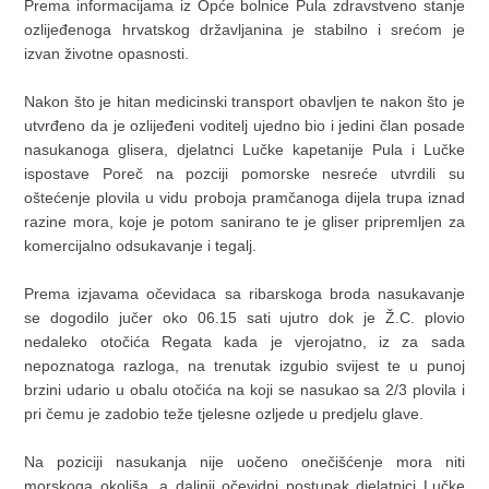
Prema informacijama iz Opće bolnice Pula zdravstveno stanje
ozlijeđenoga hrvatskog državljanina je stabilno i srećom je
izvan životne opasnosti.
Nakon što je hitan medicinski transport obavljen te nakon što je
utvrđeno da je ozlijeđeni voditelj ujedno bio i jedini član posade
nasukanoga glisera, djelatnci Lučke kapetanije Pula i Lučke
ispostave Poreč na pozciji pomorske nesreće utvrdili su
oštećenje plovila u vidu proboja pramčanoga dijela trupa iznad
razine mora, koje je potom sanirano te je gliser pripremljen za
komercijalno odsukavanje i tegalj.
Prema izjavama očevidaca sa ribarskoga broda nasukavanje
se dogodilo jučer oko 06.15 sati ujutro dok je Ž.C. plovio
nedaleko otočića Regata kada je vjerojatno, iz za sada
nepoznatoga razloga, na trenutak izgubio svijest te u punoj
brzini udario u obalu otočića na koji se nasukao sa 2/3 plovila i
pri čemu je zadobio teže tjelesne ozljede u predjelu glave.
Na poziciji nasukanja nije uočeno onečišćenje mora niti
morskoga okoliša, a daljnji očevidni postupak djelatnici Lučke