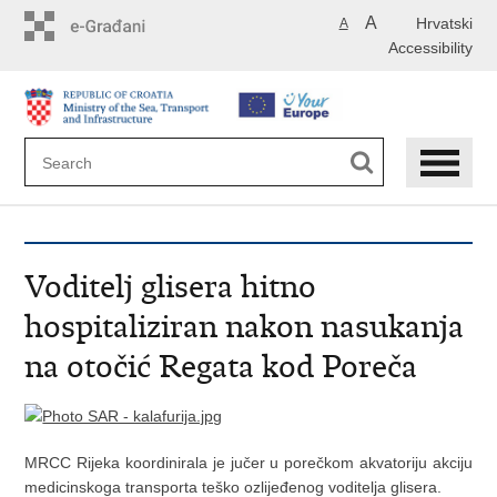
Skip
A
Hrvatski
A
to
Accessibility
main
content
Voditelj glisera hitno
hospitaliziran nakon nasukanja
na otočić Regata kod Poreča
MRCC Rijeka koordinirala je jučer u porečkom akvatoriju akciju
medicinskoga transporta teško ozlijeđenog voditelja glisera.