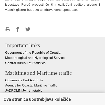
ispostave Poreč provesti će čim ozlijeđeni voditelj, ujedno i
vlasnik glisera bude za to zdravstveno sposoban.
Print
Share
Share
this
on
on
Important links
page
Facebook
Twitteru
Goverment of the Republic of Croatia
Meteorological and Hydrological Service
Central Bureau of Statistics
Maritime and Maritime traffic
Community Port Authority
Agency for Coastal Maritime Traffic
JADROLINIJA - timetable
Croatian Hydrographic Institute
Ova stranica upotrebljava kolačiće