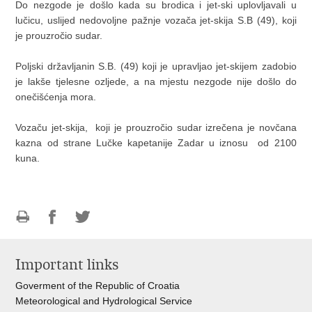
Do nezgode je došlo kada su brodica i jet-ski uplovljavali u
lučicu, uslijed nedovoljne pažnje vozača jet-skija S.B (49), koji
je prouzročio sudar.
Poljski državljanin S.B. (49) koji je upravljao jet-skijem zadobio
je lakše tjelesne ozljede, a na mjestu nezgode nije došlo do
onečišćenja mora.
Vozaču jet-skija, koji je prouzročio sudar izrečena je novčana
kazna od strane Lučke kapetanije Zadar u iznosu od 2100
kuna.
Print
Share
Share
this
on
on
Important links
page
Facebook
Twitteru
Goverment of the Republic of Croatia
Meteorological and Hydrological Service