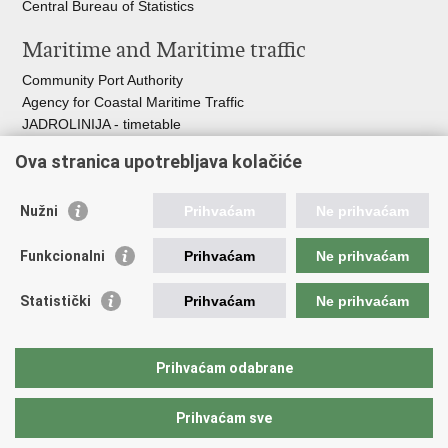
Central Bureau of Statistics
Maritime and Maritime traffic
Community Port Authority
Agency for Coastal Maritime Traffic
JADROLINIJA - timetable
Croatian Hydrographic Institute
Ova stranica upotrebljava kolačiće
Traffic and Transportation
Nužni
Prihvaćam
Ne prihvaćam
Croatian Motorways
Croatian roads
Funkcionalni
Prihvaćam
Ne prihvaćam
Bus station Zagreb
Croatian post
Statistički
Prihvaćam
Ne prihvaćam
Craotian Railways Passenger Transport
Croatia Airlines
Zagreb International Airport - Franjo Tuđman
Prihvaćam odabrane
Prihvaćam sve
Back to top