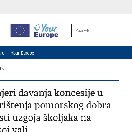
try
Your Europe
i
jeri davanja koncesije u
rištenja pomorskog dobra
sti uzgoja školjaka na
oj vali