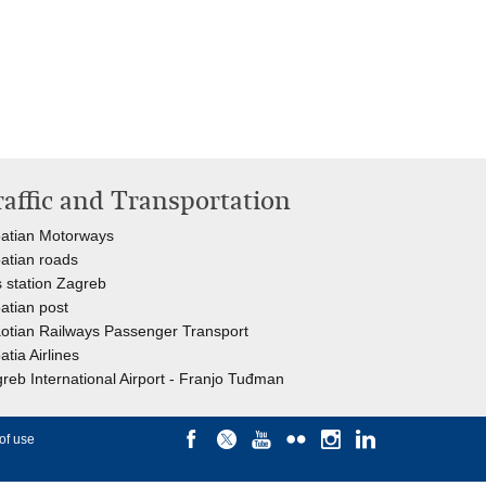
raffic and Transportation
atian Motorways
atian roads
 station Zagreb
atian post
otian Railways Passenger Transport
atia Airlines
reb International Airport - Franjo Tuđman
of use