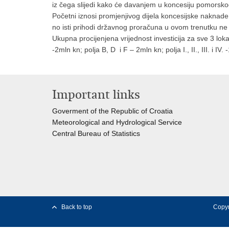
iz čega slijedi kako će davanjem u koncesiju pomorsko
Početni iznosi promjenjivog dijela koncesijske nakna
no isti prihodi državnog proračuna u ovom trenutku ne
Ukupna procijenjena vrijednost investicija za sve 3 lok
-2mln kn; polja B, D i F – 2mln kn; polja I., II., III. i IV.
Important links
Goverment of the Republic of Croatia
Meteorological and Hydrological Service
Central Bureau of Statistics
Back to top
Copyr