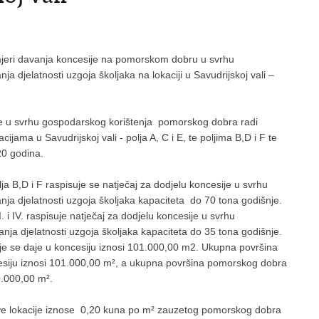
namjeri davanja koncesije na pomorskom dobru u svrhu
 djelatnosti uzgoja školjaka na lokaciji u Savudrijskoj vali –
ije u svrhu gospodarskog korištenja pomorskog dobra radi
cijama u Savudrijskoj vali - polja A, C i E, te poljima B,D i F te
 20 godina.
lja B,D i F raspisuje se natječaj za dodjelu koncesije u svrhu
ja djelatnosti uzgoja školjaka kapaciteta do 70 tona godišnje.
III. i IV. raspisuje natječaj za dodjelu koncesije u svrhu
ja djelatnosti uzgoja školjaka kapaciteta do 35 tona godišnje.
je se daje u koncesiju iznosi 101.000,00 m2. Ukupna površina
cesiju iznosi 101.000,00 m², a ukupna površina pomorskog dobra
 40.000,00 m².
 sve lokacije iznose 0,20 kuna po m² zauzetog pomorskog dobra