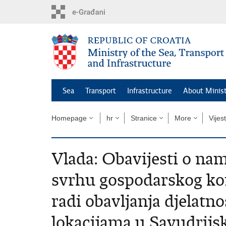
Skip
to
main
content
Sea
Transport
Infrastructure
About Minis
Homepage
hr
Stranice
More
Vijest
Vlada: Obavijesti o nam
svrhu gospodarskog ko
radi obavljanja djelatno
lokacijama u Savudrijsk