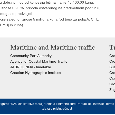
g dobra prihod od koncesija biti najmanje 48.400,00 kuna.
de iznose 0,20 % prihoda ostvarenog na predmetnom području,
 mogu se predvidjeti.
acije zajedno iznose 5 milijuna kuna (od toga za polja A, C i E
 -1 milijun kuna)
Maritime and Maritime traffic
T
Community Port Authority
Cro
Agency for Coastal Maritime Traffic
Cro
JADROLINIJA - timetable
Bus
Croatian Hydrographic Institute
Cro
Cra
Cro
Zag
ight © 2026 Ministarstvo mora, prometa i infrastrukture Republike Hrvatske.
Terms 
Izjava o pristupačnosti
.