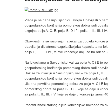
Vlada je na današnjoj sjednici usvojila Obavijesti o 
gospodarskog korištenja pomorskog dobra radi obavljanja
uzgojna polja A, C, E, polja B, D i F i polja I., II., III. I IV.
Obavijestima se raspisuju natječaji za dodjelu konces
obavljanja djelatnosti uzgoja školjaka kapaciteta na loka
polja I., II., III. i IV., te sve koncesije daju se na rok od
Na lokacijama u Savudrijskoj vali za polja A, C i E te po
gospodarskog korištenja pomorskog dobra radi obavljan
Dok se za lokaciju u Savudrijskoj vali – za polja I., II., 
gospodarskog korištenja pomorskog dobra radi obavljan
Ukupna površina pomorskog dobra za polja A, C i E ko
pomorskog dobra za polja B, D i F koje se daje u kon
za polja I., II., III. i IV. koje se daje u koncesiju iznosi
Početni iznosi stalnog dijela koncesijske naknade za