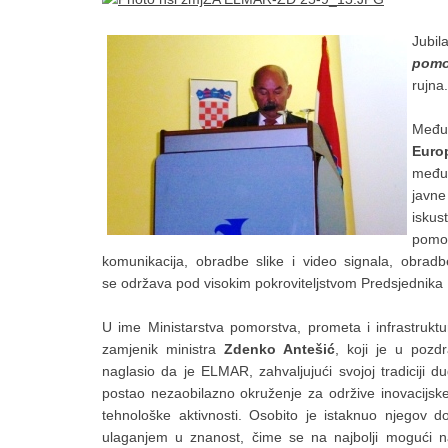
Jubi
pomo
rujna.
Među
Euro
međun
javn
iskus
pomor
komunikacija, obradbe slike i video signala, obradbe
se održava pod visokim pokroviteljstvom Predsjednika
U ime Ministarstva pomorstva, prometa i infrastruktur
zamjenik
ministra
Zdenko Antešić
, koji je u poz
naglasio da je ELMAR, zahvaljujući svojoj tradiciji d
postao nezaobilazno okruženje za održive inovacijsk
tehnološke aktivnosti. Osobito je istaknuo njegov d
ulaganjem u znanost, čime se na najbolji mogući n