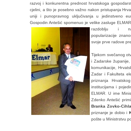
razvoj i konkurentna prednost hrvatskoga gospodarst
cjelini, a što je posebno važno nakon pristupanja Hrv
uniji i punopravnog uključivanja u jedinstveno eur
Gospodin Antešić spomenuo je velike zasluge ELMAR
razdoblju 
popularizacije znan
svoje prve radove pr
Tijekom svečanog otv
i Zadarske županije,
komunikacije, Hrvatsk
Zadar i Fakulteta el
priznanja Hrvatsk
institucijama i poje
ELMAR. U ime Minista
Zdenko Antešić primi
Branka Zovko-Cihl
priznanje je dobio i
pošte u Ministrstvu p