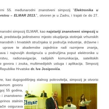
larni 55. međunarodni znanstveni simpozij “
Elektronika u
rstvu – ELMAR 2013.
”, otvoren je u Zadru, i trajati će do 27.
narodni simpozij ELMAR, kao
najstariji znanstveni simpozij u
pi
, predstavlja jedinstveno mjesto okupljanja stotinjak vrhunskih
arodnih i hrvatskih stručnjaka iz područja industrije, državne i
e uprave te akademske zajednice radi razmjene znanja,
tava i najnovijih dostignuća u područjima poput elektronike u
stvu, radionavigacije, radijskih komunikacija, satelitskih
 govora i zvuka, multimedijskih usluga i aplikacija. Simpozij
 Republike Hrvatske
dr. Ive Josipovića
.
e, kao dugogodišnjeg stalnog pokrovitelja, simpozij je otvorio
dravnom govoru
ugoj 55 godina,
e i znanstveno-
oprinos stalnim
ačin osigurava