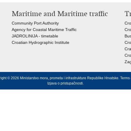
Maritime and Maritime traffic
T
Community Port Authority
Cro
Agency for Coastal Maritime Traffic
Cro
JADROLINIJA - timetable
Bus
Croatian Hydrographic Institute
Cro
Cra
Cro
Zag
ight © 2026 Ministarstvo mora, prometa i infrastrukture Republike Hrvatske.
Terms 
Izjava o pristupačnosti
.