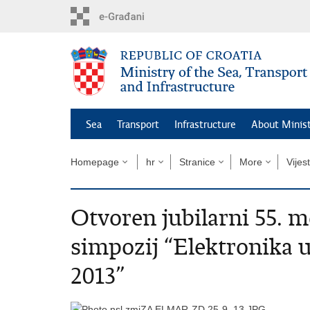
Skip
to
main
content
Sea
Transport
Infrastructure
About Minis
Homepage
hr
Stranice
More
Vijest
Otvoren jubilarni 55. 
simpozij “Elektronik
2013”