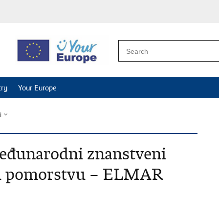
try
Your Europe
i
međunarodni znanstveni
a u pomorstvu – ELMAR