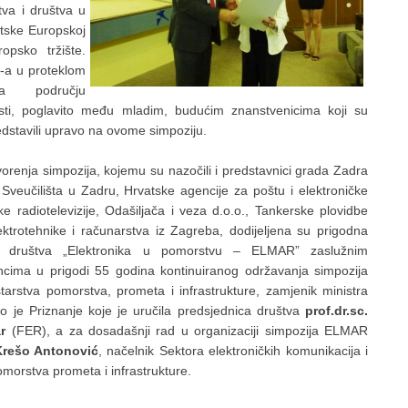
va i društva u
atske Europskoj
opsko tržište.
-a u proteklom
i na
području
osti, poglavito među mladim, budućim znanstvenicima koji su
edstavili upravo na ovome simpoziju.
orenja simpozija, kojemu su nazočili i predstavnici grada Zadra
 Sveučilišta u Zadru, Hrvatske agencije za poštu i elektroničke
e radiotelevizije, Odašiljača i veza d.o.o., Tankerske plovidbe
ektrotehnike i računarstva iz Zagreba, dodijeljena su prigodna
og društva „Elektronika u pomorstvu – ELMAR” zaslužnim
dincima u prigodi 55 godina kontinuiranog održavanja simpozija
rstva pomorstva, prometa i infrastrukture, zamjenik ministra
o je Priznanje koje je uručila predsjednica društva
prof.dr.sc.
ar
(FER), a za dosadašnji rad u organizaciji simpozija ELMAR
Krešo Antonović
, načelnik Sektora elektroničkih komunikacija i
omorstva prometa i infrastrukture.