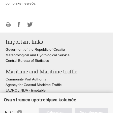
pomorske nesreće.
Print
Share
Share
this
on
on
Important links
page
Facebook
Twitteru
Goverment of the Republic of Croatia
Meteorological and Hydrological Service
Central Bureau of Statistics
Maritime and Maritime traffic
Community Port Authority
Agency for Coastal Maritime Traffic
JADROLINIJA - timetable
Croatian Hydrographic Institute
Ova stranica upotrebljava kolačiće
Traffic and Transportation
Nužni
Prihvaćam
Ne prihvaćam