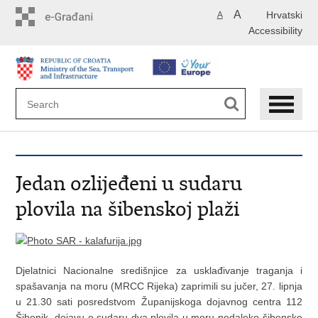
Skip
A
Hrvatski
A
to
Accessibility
main
content
Jedan ozlijeđeni u sudaru
plovila na šibenskoj plaži
Djelatnici Nacionalne središnjice za usklađivanje traganja i
spašavanja na moru (MRCC Rijeka) zaprimili su jučer, 27. lipnja
u 21.30 sati posredstvom Županijskoga dojavnog centra 112
Šibenik, dojavu o sudaru dva plovila u moru nedaleko šibenske