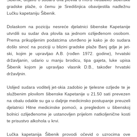
gradske plaže, o čemu je Središnjica obavijestila nadležnu
Lučku kapetaniju Šibenik.
Dolaskom na poziciju nesreće djelatnici šibenske Kapetanije
utvrdili su sudar dva plovila sa jednom ozlijeđenom osobom.
Prema prikupljenim podatcima utvrđeno je kako je do sudara
došlo sinoć na poziciji u blizini gradske plaže Banj gdje je jet-
ski, kojim je upravljao A.B. (rođen 1972. godine), hrvatski
državljanin, udario u manju brodicu, tipa gajeta, luke upisa
Šibenik kojom je upravljao vlasnik D.B., također hrvatski
državljnin.
Uslijed sudara voditelj jet-skia zadobio je tjelesne ozljede te je
službenim plovilom šibenske Kapetanije u 21.50 sati prevezen
na obalu odakle su ga u daljnje medicinsko postupanje preuzeli
djelatnici Hitne medicinske pomoći, a pregledom u šibenskoj
bolnici ozlijeđenome je ustanovljen prijelom natkoljenične kosti
te prisustvo alkohola u krvi.
Lučka kapetanija Šibenik provodi očevid o uzrocima ove