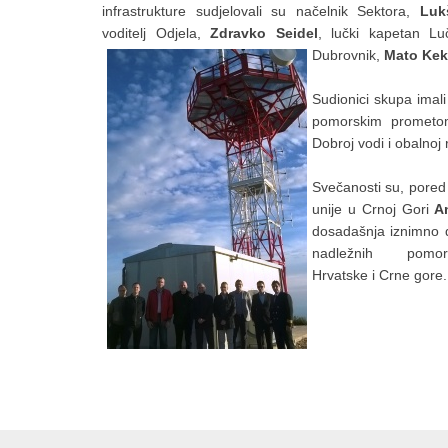
infrastrukture sudjelovali su načelnik Sektora,
Luk
voditelj Odjela,
Zdravko Seidel
, lučki kapetan
Lu
Dubrovnik,
Mato Kek
Sudionici skupa imal
pomorskim prometom
Dobroj vodi i obalnoj 
Svečanosti su, pored 
unije u Crnoj Gori
A
dosadašnja
iznimno 
nadležnih pomor
Hrvatske i Crne gore.