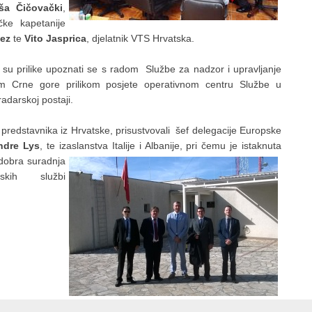
ša Čičovački
,
čke kapetanije
ez
te
Vito Jasprica
, djelatnik VTS Hrvatska.
i su prilike upoznati se s radom Službe za nadzor i upravljanje
 Crne gore prilikom posjete operativnom centru Službe u
radarskoj postaji.
predstavnika iz Hrvatske, prisustvovali šef delegacije Europske
ndre Lys
, te izaslanstva Italije i Albanije, pri čemu je istaknuta
dobra suradnja
skih službi