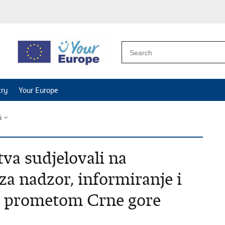
try
Your Europe
i
va sudjelovali na
za nadzor, informiranje i
m prometom Crne gore