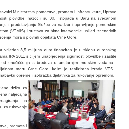
tavnici Ministarstva pomorstva, prometa i infrastrukture, Uprave
nosti plovidbe, nazočili su 30. listopada u Baru na svečanom
anju i predstavljanju Službe za nadzor i upravljanje pomorskim
tom (VTMIS) i sustava za hitne intervencije uslijed iznenadnih
šćenja mora s plovnih objekata Crne Gore.
kt vrijedan 3,5 milijuna eura financiran je u sklopu europskog
ama IPA 2011 s ciljem unaprjeđenja sigurnosti plovidbe i zaštite
 od onečišćenja s brodova u unutarnjim morskim vodama i
orijalnom moru Crne Gore, kojim je realizirana izrada VTS i
 nabavku opreme i izobrazba djelatnika za rukovanje opremom.
jene rizika za
ljena natječajna
eagiranje na
ka za rukovanje
stva, prometa i