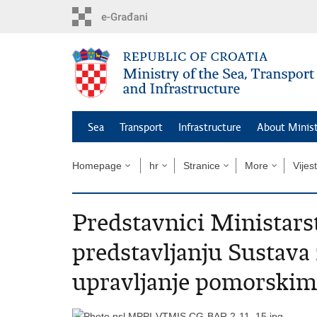
Skip
to
main
content
Sea
Transport
Infrastructure
About Minis
Homepage
hr
Stranice
More
Vijest
Predstavnici Ministarst
predstavljanju Sustava 
upravljanje pomorski