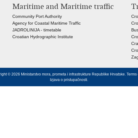
Maritime and Maritime traffic
T
Community Port Authority
Cro
Agency for Coastal Maritime Traffic
Cro
JADROLINIJA - timetable
Bus
Croatian Hydrographic Institute
Cro
Cra
Cro
Zag
ight © 2026 Ministarstvo mora, prometa i infrastrukture Republike Hrvatske.
Terms 
Izjava o pristupačnosti
.