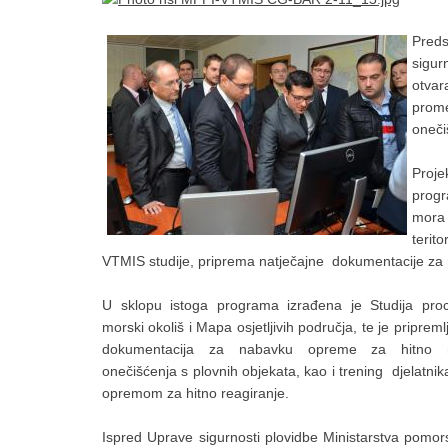
Preds
sigur
otvar
prome
oneči
Proje
progr
mora
terit
VTMIS studije, priprema natječajne dokumentacije za
U sklopu istoga programa izrađena je Studija proc
morski okoliš i Mapa osjetljivih područja, te je priprem
dokumentacija za nabavku opreme za hitno r
onečišćenja s plovnih objekata, kao i trening djelatni
opremom za hitno reagiranje.
Ispred Uprave sigurnosti plovidbe Ministarstva pomor