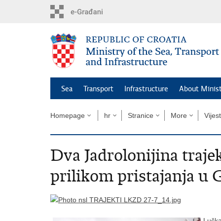
Skip
to
main
content
Sea
Transport
Infrastructure
About Minis
Homepage
hr
Stranice
More
Vijest
Dva Jadrolonijina trajek
prilikom pristajanja u
Lučka