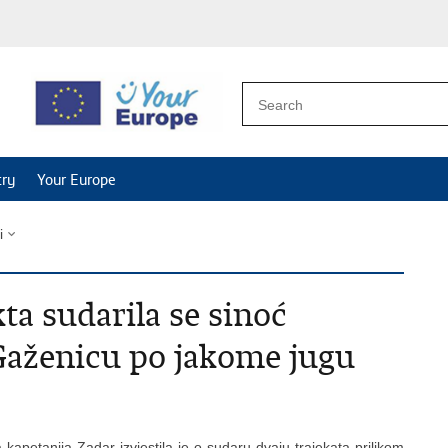
try
Your Europe
i
ta sudarila se sinoć
 Gaženicu po jakome jugu
 kapetanija Zadar izvjestila je o sudaru dvaju trajekata prilikom