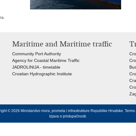
ra.
Maritime and Maritime traffic
T
Community Port Authority
Cro
Agency for Coastal Maritime Traffic
Cro
JADROLINIJA - timetable
Bus
Croatian Hydrographic Institute
Cro
Cra
Cro
Zag
ight © 2026 Ministarstvo mora, prometa i infrastrukture Republike Hrvatske.
Terms 
Izjava o pristupačnosti
.