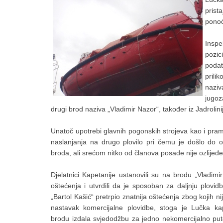
prist
ponoć
Inspe
pozic
podat
prili
naziv
jugo
drugi brod naziva „Vladimir Nazor“, također iz Jadrolinij
Unatoč upotrebi glavnih pogonskih strojeva kao i pram
naslanjanja na drugo plovilo pri čemu je došlo do o
broda, ali srećom nitko od članova posade nije ozlijeđe
Djelatnici Kapetanije ustanovili su na brodu „Vladim
oštećenja i utvrdili da je sposoban za daljnju plovid
„Bartol Kašić“ pretrpio znatnija oštećenja zbog kojih n
nastavak komercijalne plovidbe, stoga je Lučka ka
brodu izdala svjedodžbu za jedno nekomercijalno put