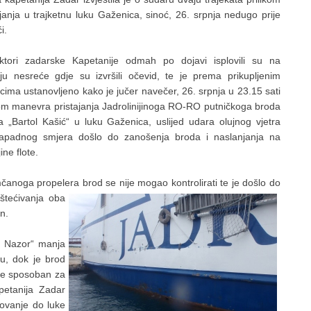
ajanja u trajketnu luku Gaženica, sinoć, 26. srpnja nedugo prije
i.
ktori zadarske Kapetanije odmah po dojavi isplovili su na
iju nesreće gdje su izvršili očevid, te je prema prikupljenim
cima ustanovljeno kako je jučer navečer, 26. srpnja u 23.15 sati
kom manevra pristajanja Jadrolinijinoga RO-RO putničkoga broda
a „Bartol Kašić“ u luku Gaženica, uslijed udara olujnog vjetra
zapadnog smjera došlo do zanošenja broda i naslanjanja na
ine flote.
čanoga propelera brod se nije mogao kontrolirati te je došlo do
štećivanja oba
n.
ir Nazor“ manja
bu, dok je brod
ije sposoban za
petanija Zadar
ovanje do luke