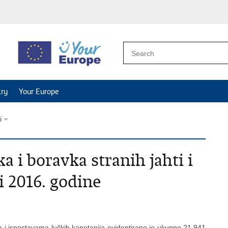
try
Your Europe
i
a i boravka stranih jahti i
i 2016. godine
 i ispostavama lučkih kapetanija evidentirano je ukupno 21.941