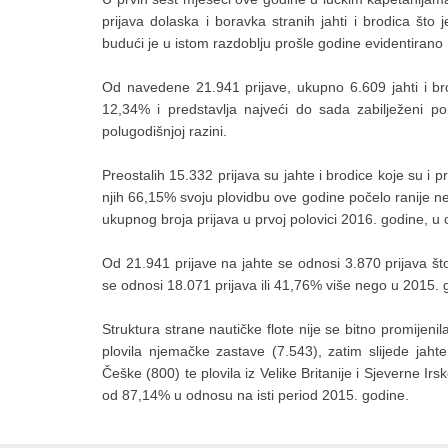
prijava dolaska i boravka stranih jahti i brodica št
budući je u istom razdoblju prošle godine evidentirano 1
Od navedene 21.941 prijave, ukupno 6.609 jahti i bro
12,34% i predstavlja najveći do sada zabilježeni p
polugodišnjoj razini.
Preostalih 15.332 prijava su jahte i brodice koje su i p
njih 66,15% svoju plovidbu ove godine počelo ranije n
ukupnog broja prijava u prvoj polovici 2016. godine, u
Od 21.941 prijave na jahte se odnosi 3.870 prijava š
se odnosi 18.071 prijava ili 41,76% više nego u 2015. g
Struktura strane nautičke flote nije se bitno promijen
plovila njemačke zastave (7.543), zatim slijede jahte i
Češke (800) te plovila iz Velike Britanije i Sjeverne Irs
od 87,14% u odnosu na isti period 2015. godine.