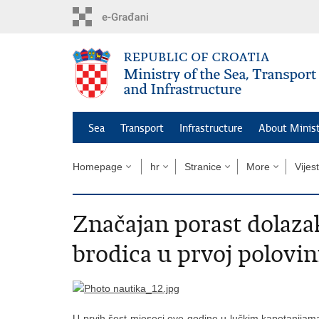
Skip
to
main
content
Sea
Transport
Infrastructure
About Minis
Homepage
hr
Stranice
More
Vijest
Značajan porast dolazak
brodica u prvoj polovin
U prvih šest mjeseci ove godine u lučkim kapetanijama