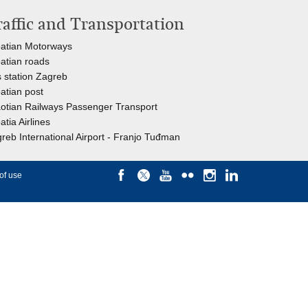
raffic and Transportation
atian Motorways
atian roads
 station Zagreb
atian post
otian Railways Passenger Transport
atia Airlines
reb International Airport - Franjo Tuđman
of use