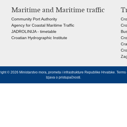
Maritime and Maritime traffic
T
Community Port Authority
Cro
Agency for Coastal Maritime Traffic
Cro
JADROLINIJA - timetable
Bus
Croatian Hydrographic Institute
Cro
Cra
Cro
Zag
ight © 2026 Ministarstvo mora, prometa i infrastrukture Republike Hrvatske.
Terms 
Izjava o pristupačnosti
.