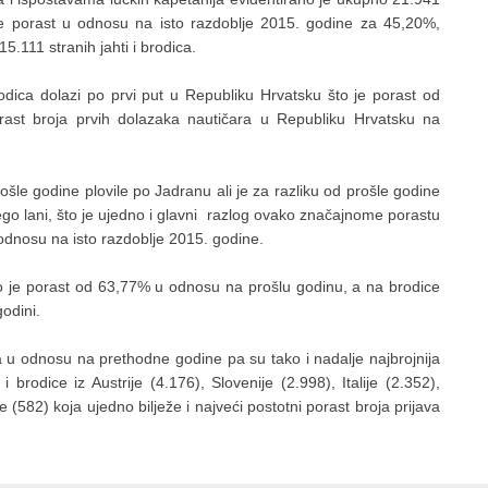
o je porast u odnosu na isto razdoblje 2015. godine za 45,20%,
5.111 stranih jahti i brodica.
dica dolazi po prvi put u Republiku Hrvatsku što je porast od
orast broja prvih dolazaka nautičara u Republiku Hrvatsku na
rošle godine plovile po Jadranu ali je za razliku od prošle godine
ego lani, što je ujedno i glavni razlog ovako značajnome porastu
 odnosu na isto razdoblje 2015. godine.
to je porast od 63,77% u odnosu na prošlu godinu, a na brodice
odini.
ila u odnosu na prethodne godine pa su tako i nadalje najbrojnija
 brodice iz Austrije (4.176), Slovenije (2.998), Italije (2.352),
ke (582) koja ujedno bilježe i najveći postotni porast broja prijava