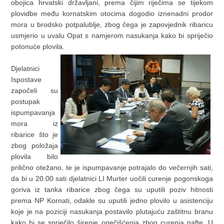
obojica hrvatski državljani, prema čijim riječima se tijekom
plovidbe među kornatskim otocima dogodio iznenadni prodor
mora u brodsko potpalublje, zbog čega je zapovjednik ribaricu
usmjerio u uvalu Opat s namjerom nasukanja kako bi spriječio
potonuće plovila.
Djelatnici
Ispostave
započeli su
postupak
ispumpavanja
mora iz
ribarice što je
zbog položaja
plovila bilo
prilično otežano, te je ispumpavanje potrajalo do večernjih sati,
da bi u 20.00 sati djelatnici LI Murter uočili curenje pogonskoga
goriva iz tanka ribarice zbog čega su uputili poziv hitnosti
prema NP Kornati, odakle su uputili jedno plovilo u asistenciju
koje je na poziciji nasukanja postavilo plutajuću zaštitnu branu
kako bi se sprječilo širenje onečišćenja zbog curenja nafte. U