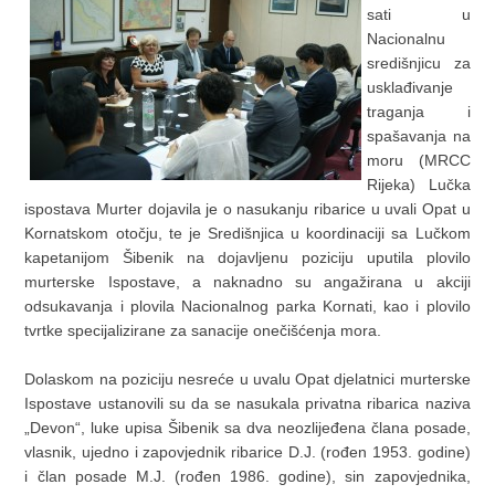
sati u
Nacionalnu
središnjicu za
usklađivanje
traganja i
spašavanja na
moru (MRCC
Rijeka) Lučka
ispostava Murter dojavila je o nasukanju ribarice u uvali Opat u
Kornatskom otočju, te je Središnjica u koordinaciji sa Lučkom
kapetanijom Šibenik na dojavljenu poziciju uputila plovilo
murterske Ispostave, a naknadno su angažirana u akciji
odsukavanja i plovila Nacionalnog parka Kornati, kao i plovilo
tvrtke specijalizirane za sanacije onečišćenja mora.
Dolaskom na poziciju nesreće u uvalu Opat djelatnici murterske
Ispostave ustanovili su da se nasukala privatna ribarica naziva
„Devon“, luke upisa Šibenik sa dva neozlijeđena člana posade,
vlasnik, ujedno i zapovjednik ribarice D.J. (rođen 1953. godine)
i član posade M.J. (rođen 1986. godine), sin zapovjednika,