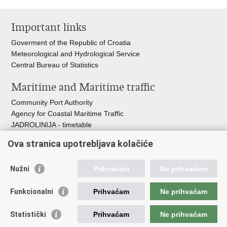
Print
Share
Share
this
on
on
Important links
page
Facebook
Twitteru
Goverment of the Republic of Croatia
Meteorological and Hydrological Service
Central Bureau of Statistics
Maritime and Maritime traffic
Community Port Authority
Agency for Coastal Maritime Traffic
JADROLINIJA - timetable
Croatian Hydrographic Institute
Ova stranica upotrebljava kolačiće
Traffic and Transportation
Nužni
Prihvaćam
Ne prihvaćam
Croatian Motorways
Croatian roads
Funkcionalni
Prihvaćam
Ne prihvaćam
Bus station Zagreb
Croatian post
Statistički
Prihvaćam
Ne prihvaćam
Craotian Railways Passenger Transport