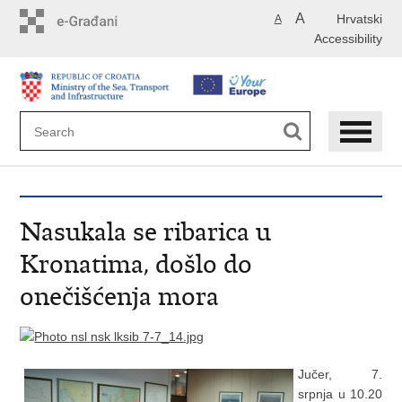
Skip
A
Hrvatski
A
to
Accessibility
main
content
Nasukala se ribarica u
Kronatima, došlo do
onečišćenja mora
Jučer, 7.
srpnja u 10.20