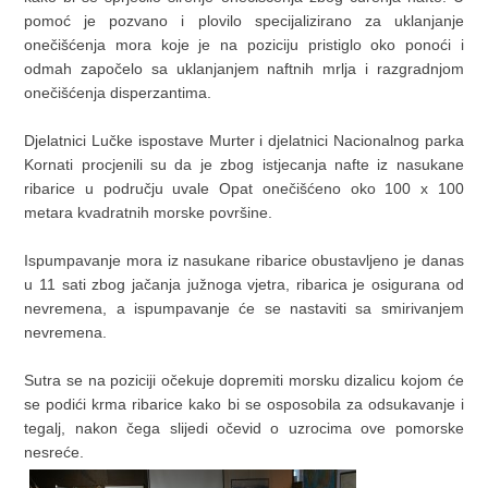
pomoć je pozvano i plovilo specijalizirano za uklanjanje
onečišćenja mora koje je na poziciju pristiglo oko ponoći i
odmah započelo sa uklanjanjem naftnih mrlja i razgradnjom
onečišćenja disperzantima.
Djelatnici Lučke ispostave Murter i djelatnici Nacionalnog parka
Kornati procjenili su da je zbog istjecanja nafte iz nasukane
ribarice u području uvale Opat onečišćeno oko 100 x 100
metara kvadratnih morske površine.
Ispumpavanje mora iz nasukane ribarice obustavljeno je danas
u 11 sati zbog jačanja južnoga vjetra, ribarica je osigurana od
nevremena, a ispumpavanje će se nastaviti sa smirivanjem
nevremena.
Sutra se na poziciji očekuje dopremiti morsku dizalicu kojom će
se podići krma ribarice kako bi se osposobila za odsukavanje i
tegalj, nakon čega slijedi očevid o uzrocima ove pomorske
nesreće.