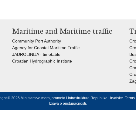
Maritime and Maritime traffic
T
Community Port Authority
Cro
Agency for Coastal Maritime Traffic
Cro
JADROLINIJA - timetable
Bus
Croatian Hydrographic Institute
Cro
Cra
Cro
Zag
ight © 2026 Ministarstvo mora, prometa i infrastrukture Republike Hrvatske.
Terms 
Izjava o pristupačnosti
.