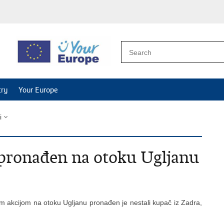
try
Your Europe
i
a pronađen na otoku Ugljanu
akcijom na otoku Ugljanu pronađen je nestali kupač iz Zadra,