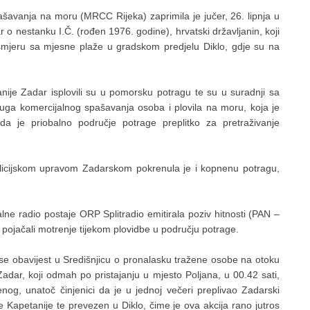
ašavanja na moru (MRCC Rijeka) zaprimila je jučer, 26. lipnja u
o nestanku I.Č. (rođen 1976. godine), hrvatski državljanin, koji
smjeru sa mjesne plaže u gradskom predjelu Diklo, gdje su na
nije Zadar isplovili su u pomorsku potragu te su u suradnji sa
uga komercijalnog spašavanja osoba i plovila na moru, koja je
a je priobalno područje potrage preplitko za pretraživanje
icijskom upravom Zadarskom pokrenula je i kopnenu potragu,
lne radio postaje ORP Splitradio emitirala poziv hitnosti (PAN –
ojačali motrenje tijekom plovidbe u području potrage.
se obavijest u Središnjicu o pronalasku tražene osobe na otoku
adar, koji odmah po pristajanju u mjesto Poljana, u 00.42 sati,
nog, unatoč činjenici da je u jednoj večeri preplivao Zadarski
 Kapetanije te prevezen u Diklo, čime je ova akcija rano jutros