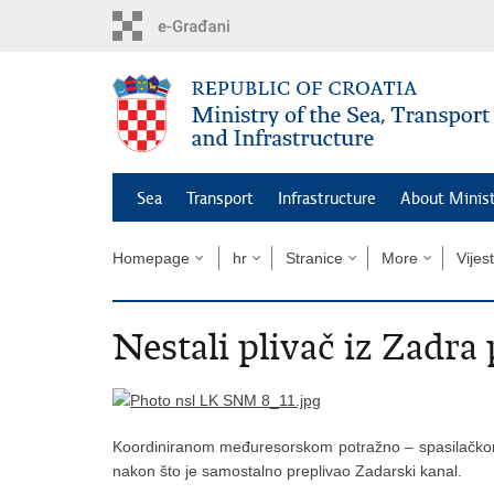
Skip
to
main
content
Sea
Transport
Infrastructure
About Minis
Homepage
hr
Stranice
More
Vijest
Nestali plivač iz Zadr
Koordiniranom međuresorskom potražno – spasilačkom 
nakon što je samostalno preplivao Zadarski kanal.