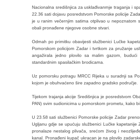
Nacionalna središnjica za usklađivanmje traganja i sp
22.36 sati dojavu posredstvom Pomorske policije Zadar 
je u ranim večernjim satima otplivao u nepoznatom 
obali pronađene njegove osobne stvari.
Odmah po primitku obavijesti službenici Lučke kapeta
Pomorskom policijom Zadar i tvrtkom za pružanje usl
angažirala jedno plovilo sa malim gazom, budući d
standardnim spasilačkim brodicama.
Uz pomorsku potragu MRCC Rijeka u suradnji sa Pol
kojom je obuhvaćeno šire zapadno gradsko područje.
Tijekom trajanja akcije Središnjica je posredstvom Oba
PAN) svim sudionicima u pomorskom prometu, kako bi p
U 23.58 sati službenici Pomorske policije Zadar preno
Ugljanu gdje se upućuju službenici Lučke kapetanije Z
pronalaze nestalog plivača, srećom živog i neozlijeđe
kanal. Pronađeni kupač ukracan je na plovilo zadarske