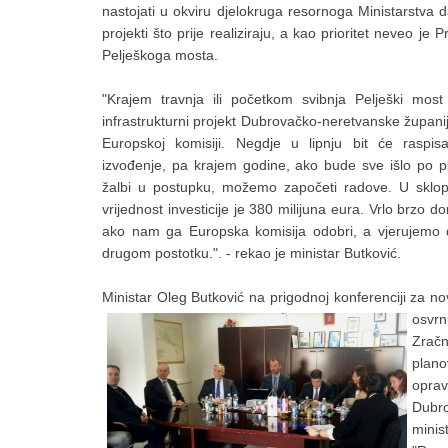
nastojati u okviru djelokruga resornoga Ministarstva da
projekti što prije realiziraju, a kao prioritet neveo je P
Pelješkoga mosta.
"Krajem travnja ili početkom svibnja Pelješki most 
infrastrukturni projekt Dubrovačko-neretvanske županij
Europskoj komisiji. Negdje u lipnju bit će raspis
izvođenje, pa krajem godine, ako bude sve išlo po p
žalbi u postupku, možemo započeti radove. U sklopu
vrijednost investicije je 380 milijuna eura. Vrlo brzo 
ako nam ga Europska komisija odobri, a vjerujemo d
drugom postotku.". - rekao je ministar Butković.
Ministar Oleg Butković na prigodnoj konferenciji za 
osvr
Zračn
plano
opra
Dubro
minis