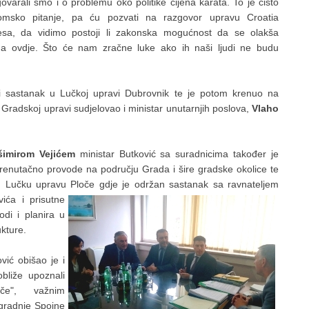
ovarali smo i o problemu oko politike cijena karata. To je čisto
omsko pitanje, pa ću pozvati na razgovor upravu Croatia
nesa, da vidimo postoji li zakonska mogućnost da se olakša
ma ovdje. Što će nam zračne luke ako ih naši ljudi ne budu
ni sastanak u Lučkoj upravi Dubrovnik te je potom krenuo na
Gradskoj upravi sudjelovao i ministar unutarnjih poslova,
Vlaho
šimirom Vejićem
ministar Butković sa suradnicima također je
 trenutačno provode na području Grada i šire gradske okolice te
 Lučku upravu Ploče gdje je održan sastanak sa ravnateljem
ića i prisutne
odi i planira u
ukture.
vić obišao je i
bliže upoznali
če", važnim
zgradnje Spojne