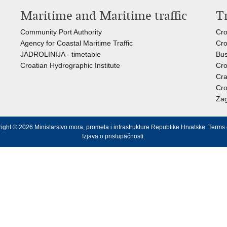
Maritime and Maritime traffic
T
Community Port Authority
Cro
Agency for Coastal Maritime Traffic
Cro
JADROLINIJA - timetable
Bus
Croatian Hydrographic Institute
Cro
Cra
Cro
Zag
ight © 2026 Ministarstvo mora, prometa i infrastrukture Republike Hrvatske.
Terms 
Izjava o pristupačnosti
.