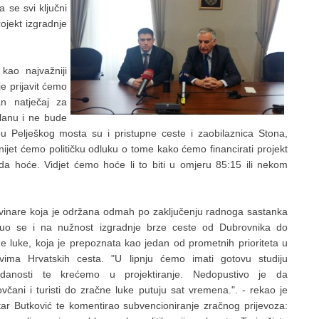
 se svi ključni
rojekt izgradnje
kao najvažniji
e prijavit ćemo
an natječaj za
lanu i ne bude
 Pelješkog mosta su i pristupne ceste i zaobilaznica Stona,
donijet ćemo političku odluku o tome kako ćemo financirati projekt
a hoće. Vidjet ćemo hoće li to biti u omjeru 85:15 ili nekom
novinare koja je održana odmah po zaključenju radnoga sastanka
nuo se i na
nužnost izgradnje brze ceste od Dubrovnika do
e luke, koja je prepoznata kao jedan od prometnih prioriteta u
vima Hrvatskih cesta. "U lipnju ćemo imati gotovu studiju
vdanosti te krećemo u projektiranje. Nedopustivo je da
včani i turisti do zračne luke putuju sat vremena.". - rekao je
tar Butković te komentirao subvencioniranje zračnog prijevoza: