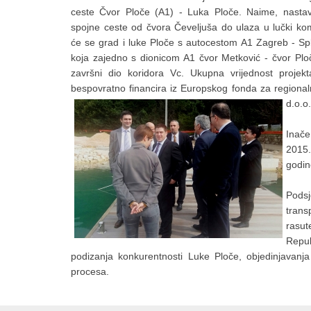
ceste Čvor Ploče (A1) - Luka Ploče. Naime, nasta
spojne ceste od čvora Čeveljuša do ulaza u lučki ko
će se grad i luke Ploče s autocestom A1 Zagreb - Spl
koja zajedno s dionicom A1 čvor Metković - čvor Plo
završni dio koridora Vc. Ukupna vrijednost projek
bespovratno financira iz Europskog fonda za regionaln
d.o.o.
Inače
2015.
godin
Podsj
trans
rasut
Repub
podizanja konkurentnosti Luke Ploče, objedinjavanja
procesa.