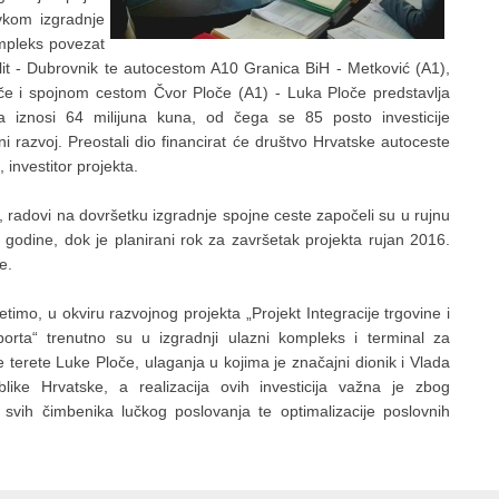
vkom izgradnje
mpleks povezat
it - Dubrovnik te autocestom A10 Granica BiH - Metković (A1),
če i spojnom cestom Čvor Ploče (A1) - Luka Ploče predstavlja
ta iznosi 64 milijuna kuna, od čega se 85 posto investicije
i razvoj. Preostali dio financirat će društvo Hrvatske autoceste
, investitor projekta.
, radovi na dovršetku izgradnje spojne ceste započeli su u rujnu
 godine, dok je planirani rok za završetak projekta rujan 2016.
e.
etimo, u okviru razvojnog projekta „Projekt Integracije trgovine i
porta“ trenutno su u izgradnji ulazni kompleks i terminal za
e terete Luke Ploče, ulaganja u kojima je značajni dionik i Vlada
like Hrvatske, a realizacija ovih investicija važna je zbog
 svih čimbenika lučkog poslovanja te optimalizacije poslovnih