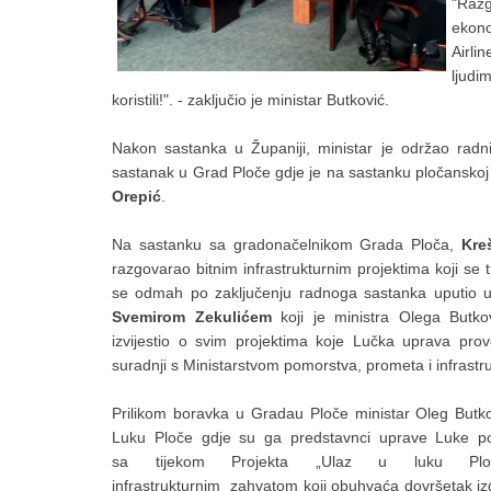
"Razg
ekon
Airli
ljudi
koristili!". - zaključio je ministar Butković.
Nakon sastanka u Županiji, ministar je održao rad
sastanak u Grad Ploče gdje je na sastanku pločanskoj 
Orepić
.
Na sastanku sa gradonačelnikom Grada Ploča,
Kre
razgovarao bitnim infrastrukturnim projektima koji se
se odmah po zaključenju radnoga sastanka uputio u
Svemirom
Zekulićem
koji je ministra Olega Butkov
izvijestio o svim projektima koje Lučka uprava prov
suradnji s Ministarstvom pomorstva, prometa i infrastr
Prilikom boravka u Gradau Ploče ministar Oleg Butko
Luku Ploče gdje su ga predstavnci uprave Luke po
sa tijekom Projekta „Ulaz u luku Plo
infrastrukturnim zahvatom koji obuhvaća dovršetak i