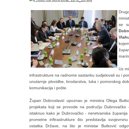
Drugo
minis
se s
Dobr
Vlah
kojem
župa
marin
Uz mi
infrastrukture na radnome sastanku sudjelovali su i po
unutarnje plovidbe, brodarstva, luka i pomorskog do
komunikacija i pošte.
Župan Dobroslavić upoznao je ministra Olega Butkovi
projekata koji se provode na području Dubrovačko 
istaknuo kako je Dubrovačko - neretvanska županija u
prometne inftrastrukture što predstavlja svojevrsnu
ostatka Države, na što je ministar Butković odg