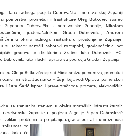
ga dana radnoga posjeta Dubrovačko - neretvanskoj županiji
tar pomorstva, prometa i infrastrukture
Oleg Butković
susreo
a županom Dubrovačko - neretvanske županije,
Nikolom
oslavićem
, gradonačelnikom Grada Dubrovnika,
Androm
ušićem
u okviru radnoga sastanka u prostorijama Županije,
u su također nazočili saborski zastupnici, gradonačelnici pet
nijskih gradova te direktorima Zračne luke Dubrovnik, ACI
e Dubrovnik, luka i lučkih uprava sa područja Grada i Županije.
nistra Olega Butkovića ispred Ministarstva pomorstva, prometa i
moćnici ministra,
Jadranka Fržop
, koja vodi Upravu pomorske i
bra i
Jure Šarić
ispred Uprave zračnoga prometa, elektroničkih
ća sa trenutnim stanjem u okviru strateških infrastrukturnih
- neretvanske županije u pogledu čega je župan Dobroslavić
 velikim problemima po pitanju izgrađenosti ali i umreženosti
 izoliranost od
ovorio kako će