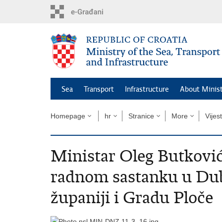
Skip
to
main
content
Sea
Transport
Infrastructure
About Minis
Homepage
hr
Stranice
More
Vijest
Ministar Oleg Butković
radnom sastanku u Dub
županiji i Gradu Ploče