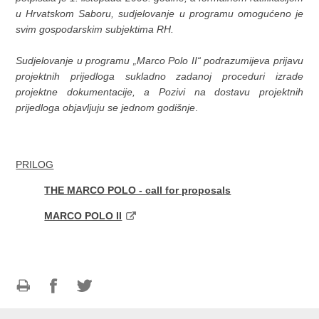
u
Hrvatsko
m
Sabor
u,
sudjelovanje
u programu omogućeno je
svim
gospodarski
m
subjek
tima RH.
Sudjelovanje u programu „Marco Polo II“ podrazumijeva prijavu
projektnih prijedloga sukladno zadanoj proceduri izrade
projektne dokumentacije, a Pozivi na dostavu projektnih
prijedloga objavljuju se jednom godišnje
.
PRILOG
THE MARCO POLO - call for proposals
MARCO POLO II
Print
Share
Share
this
on
on