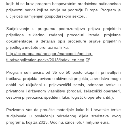
kojih bi se kroz program bespovratnim sredstvima sufinancirao
prijevozni servis koji se odvija na području Europe. Program je
u cijelosti namijenjen gospodarskom sektoru.
Sudjelovanje u programu podrazumijeva prijavu projektnih
prijedloga sukladno zadanoj proceduri izrade projektne
dokumentacije, a detaljan opis procedure prijave projektnih
prijedloga možete pronaći na linku:
http://ec.europa.eu/transport/marcopolo/getting-
funds/application-packs/2013/index_en.htm
.
Program sufinancira od 35 do 50 posto ukupnih prihvatljivih
troškova projekta, ovisno o aktivnosti projekta, a sredstva mogu
dobiti svi uključeni u prijevoznički servis, odnsono tvrtke u
privatnom i državnom vlasništvu (brodari, željeznički operateri,
cestovni prijevoznici, špediteri, luke, logistički operateri, itd.).
Pozivamo Vas da proučite materijale kako bi i hrvatske tvrtke
sudjelovale u povlačenju određenog dijela sredstava ovog
programa, koji za 2013. Godinu, iznosi 66,7 milijuna eura.