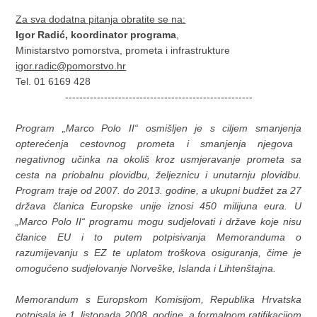
Za sva dodatna pitanja obratite se na:
Igor Radić, koordinator programa
,
Ministarstvo pomorstva, prometa i infrastrukture
igor.radic@pomorstvo.hr
Tel. 01 6169 428
-----------------------------------------------------
P
rogram
„
Marco Polo II
“
osmišljen je s ciljem
smanjenj
a
opterećenja cestovnog prometa i smanjenj
a
njegova
negativnog učinka na okoliš kroz usmjeravanje prometa sa
cesta na priobalnu plovidbu, željeznicu i unutarnju plovidbu.
Program traje od 2007. do 2013. godine,
a
ukupni budžet
za 27
država članica
Europske unije iznosi
450 milijuna
eura.
U
„Marco Polo II“
programu
mogu sudjelovati i države
koje nisu
članice EU
i to putem potpisivanja
Memoranduma o
razumijevanju s EZ
te
uplatom troškova osiguranja
, čime je
omogućeno
sudjelovanje Norveške, Islanda i Lihtenštajna.
Memorandum s Europskom Komisijom
,
Republika Hrvatska
potpisala je
1. listopada 2008. godine
, a
formalnom ratifikacijom