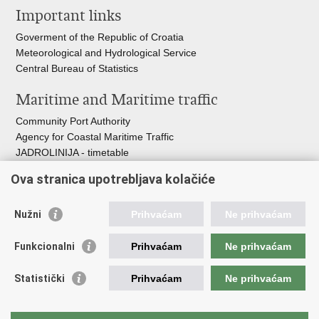
Important links
page
Facebook
Twitteru
Goverment of the Republic of Croatia
Meteorological and Hydrological Service
Central Bureau of Statistics
Maritime and Maritime traffic
Community Port Authority
Agency for Coastal Maritime Traffic
JADROLINIJA - timetable
Croatian Hydrographic Institute
Ova stranica upotrebljava kolačiće
Traffic and Transportation
Nužni
Prihvaćam
Ne prihvaćam
Croatian Motorways
Croatian roads
Funkcionalni
Prihvaćam
Ne prihvaćam
Bus station Zagreb
Croatian post
Statistički
Prihvaćam
Ne prihvaćam
Craotian Railways Passenger Transport
Croatia Airlines
Zagreb International Airport - Franjo Tuđman