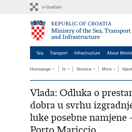
Skip
to
main
content
Sea
Transport
Infrastructure
About Minis
Homepage
hr
Stranice
More
Vijest
Vlada: Odluka o prest
dobra u svrhu izgradnj
luke posebne namjene –
Porto Mariccio