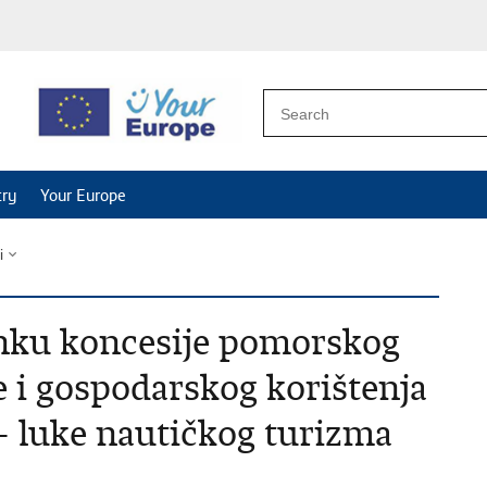
try
Your Europe
i
anku koncesije pomorskog
e i gospodarskog korištenja
 luke nautičkog turizma