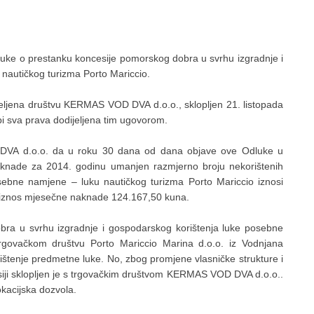
odluke o prestanku koncesije pomorskog dobra u svrhu izgradnje i
nautičkog turizma Porto Mariccio.
eljena društvu KERMAS VOD DVA d.o.o., sklopljen 21. listopada
i sva prava dodijeljena tim ugovorom.
A d.o.o. da u roku 30 dana od dana objave ove Odluke u
naknade za 2014. godinu umanjen razmjerno broju nekorištenih
sebne namjene – luku nautičkog turizma Porto Mariccio iznosi
je iznos mjesečne naknade 124.167,50 kuna.
ra u svrhu izgradnje i gospodarskog korištenja luke posebne
rgovačkom društvu Porto Mariccio Marina d.o.o. iz Vodnjana
rištenje predmetne luke. No, zbog promjene vlasničke strukture i
siji sklopljen je s trgovačkim društvom KERMAS VOD DVA d.o.o..
okacijska dozvola.