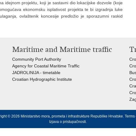
 idejnom projektu, koji je sastavni dio lokacijske dozvole (koje
 omogućava ekonomsku isplativost projekta te bi izgradnja luke
laganja, ovlaštenik koncesije predložio je sporazumni raskid
Maritime and Maritime traffic
T
Community Port Authority
Cro
Agency for Coastal Maritime Traffic
Cro
JADROLINIJA - timetable
Bus
Croatian Hydrographic Institute
Cro
Cra
Cro
Zag
ight © 2026 Ministarstvo mora, prometa i infrastrukture Republike Hrvatske.
Terms 
Izjava o pristupačnosti
.