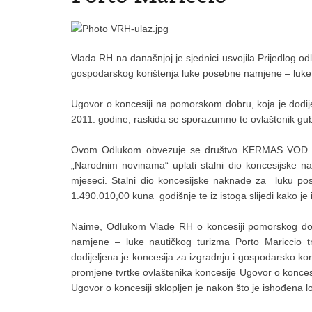
Vlada RH na današnjoj je sjednici usvojila Prijedlog 
gospodarskog korištenja luke posebne namjene – luke 
Ugovor o koncesiji na pomorskom dobru, koja je dodij
2011. godine, raskida se sporazumno te ovlaštenik gub
Ovom Odlukom obvezuje se društvo KERMAS VOD DV
„Narodnim novinama“ uplati stalni dio koncesijske 
mjeseci. Stalni dio koncesijske naknade za luku po
1.490.010,00 kuna godišnje te iz istoga slijedi kako 
Naime, Odlukom Vlade RH o koncesiji pomorskog dob
namjene – luke nautičkog turizma Porto Mariccio t
dodijeljena je koncesija za izgradnju i gospodarsko ko
promjene tvrtke ovlaštenika koncesije Ugovor o konce
Ugovor o koncesiji sklopljen je nakon što je ishođena l