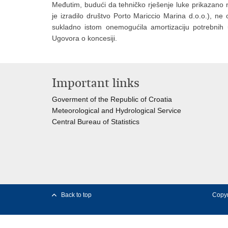
Međutim, budući da tehničko rješenje luke prikazano na
je izradilo društvo Porto Mariccio Marina d.o.o.), ne
sukladno istom onemogućila amortizaciju potrebnih u
Ugovora o koncesiji.
Important links
Goverment of the Republic of Croatia
Meteorological and Hydrological Service
Central Bureau of Statistics
Back to top
Copyr