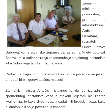
zamjenik
ministra
pomorstva,
prometa i
infrastrukture i
Antun
Banovac
,
ravnatelj
Lučke uprave
Dubrovačko-neretvanske županije danas su na Mljetu potpisali
Sporazum o sufinanciranju rekonstrukcije trajektnog pristaništa
luke Sobra vrijedan 12 milijuna kuna.
Radovi na trajektnom pristaništu luke Sobra počet će na jesen,
a trebali bi biti gotovi za šest mjeseci.
Zamjenik ministra Antešić istaknuo je da će izgradnjom
spomenutog pristaništa veza s otokom Mljetom biti znatno
kvalitetnija, te kako slijedi revizija sadašnjih brodskih veza, kako
bi otočani bili bolje povezani s kopnom.