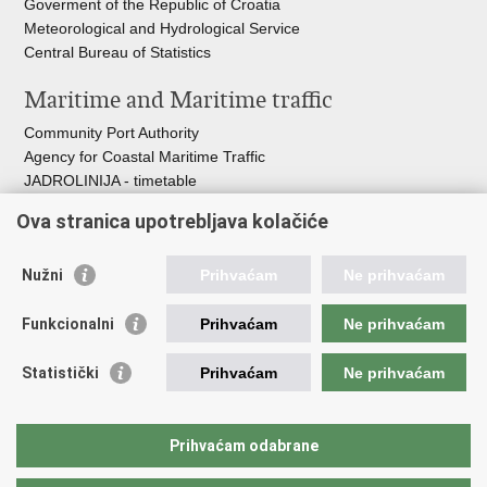
Goverment of the Republic of Croatia
Meteorological and Hydrological Service
Central Bureau of Statistics
Maritime and Maritime traffic
Community Port Authority
Agency for Coastal Maritime Traffic
JADROLINIJA - timetable
Croatian Hydrographic Institute
Ova stranica upotrebljava kolačiće
Traffic and Transportation
Nužni
Prihvaćam
Ne prihvaćam
Croatian Motorways
Croatian roads
Funkcionalni
Prihvaćam
Ne prihvaćam
Bus station Zagreb
Croatian post
Statistički
Prihvaćam
Ne prihvaćam
Craotian Railways Passenger Transport
Croatia Airlines
Zagreb International Airport - Franjo Tuđman
Prihvaćam odabrane