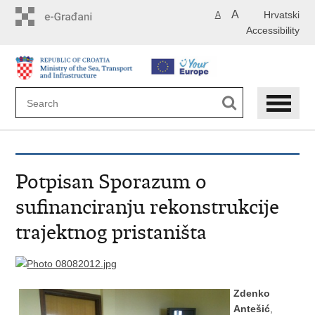
Skip
A
Hrvatski
A
to
Accessibility
main
content
Potpisan Sporazum o
sufinanciranju rekonstrukcije
trajektnog pristaništa
Zdenko
Antešić
,