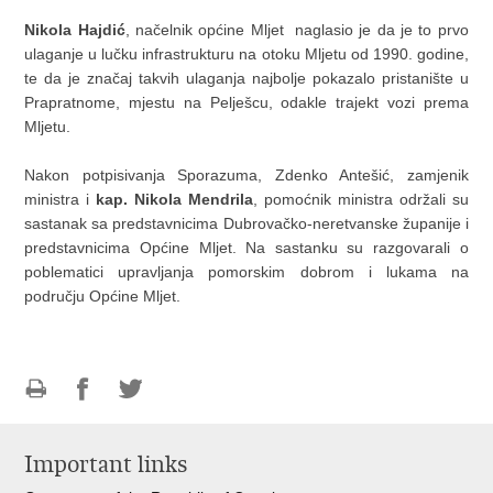
Nikola Hajdić
, načelnik općine Mljet naglasio je da je to prvo
ulaganje u lučku infrastrukturu na otoku Mljetu od 1990. godine,
te da je značaj takvih ulaganja najbolje pokazalo pristanište u
Prapratnome, mjestu na Pelješcu, odakle trajekt vozi prema
Mljetu.
Nakon potpisivanja Sporazuma, Zdenko Antešić, zamjenik
ministra i
kap. Nikola Mendrila
, pomoćnik ministra održali su
sastanak sa predstavnicima Dubrovačko-neretvanske županije i
predstavnicima Općine Mljet. Na sastanku su razgovarali o
poblematici upravljanja pomorskim dobrom i lukama na
području Općine Mljet.
Print
Share
Share
this
on
on
Important links
page
Facebook
Twitteru