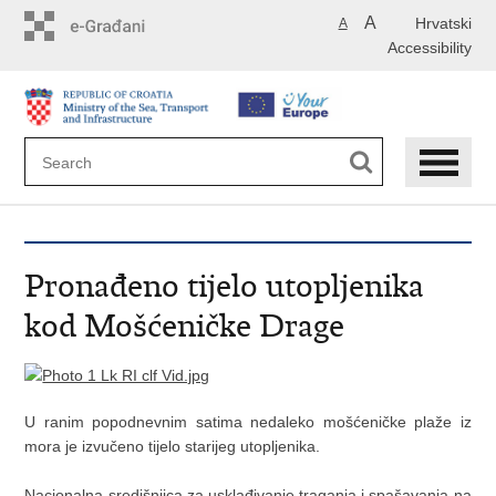
Skip
A
Hrvatski
A
to
Accessibility
main
content
Pronađeno tijelo utopljenika
kod Mošćeničke Drage
U ranim popodnevnim satima nedaleko mošćeničke plaže iz
mora je izvučeno tijelo starijeg utopljenika.
Nacionalna središnjica za usklađivanje traganja i spašavanja na