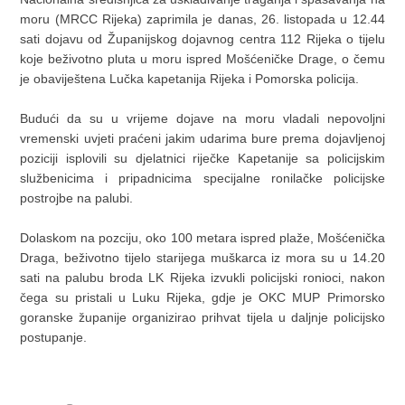
moru (MRCC Rijeka) zaprimila je danas, 26. listopada u 12.44
sati dojavu od Županijskog dojavnog centra 112 Rijeka o tijelu
koje beživotno pluta u moru ispred Mošćeničke Drage, o čemu
je obaviještena Lučka kapetanija Rijeka i Pomorska policija.
Budući da su u vrijeme dojave na moru vladali nepovoljni
vremenski uvjeti praćeni jakim udarima bure prema dojavljenoj
poziciji isplovili su djelatnici riječke Kapetanije sa policijskim
službenicima i pripadnicima specijalne ronilačke policijske
postrojbe na palubi.
Dolaskom na pozciju, oko 100 metara ispred plaže, Mošćenička
Draga, beživotno tijelo starijega muškarca iz mora su u 14.20
sati na palubu broda LK Rijeka izvukli policijski ronioci, nakon
čega su pristali u Luku Rijeka, gdje je OKC MUP Primorsko
goranske županije organizirao prihvat tijela u daljnje policijsko
postupanje.