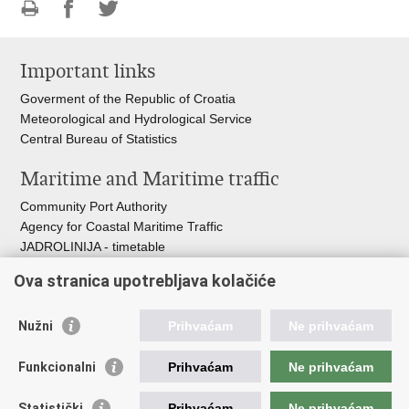
Print
Share
Share
this
on
on
Important links
page
Facebook
Twitteru
Goverment of the Republic of Croatia
Meteorological and Hydrological Service
Central Bureau of Statistics
Maritime and Maritime traffic
Community Port Authority
Agency for Coastal Maritime Traffic
JADROLINIJA - timetable
Croatian Hydrographic Institute
Ova stranica upotrebljava kolačiće
Traffic and Transportation
Nužni
Prihvaćam
Ne prihvaćam
Croatian Motorways
Croatian roads
Funkcionalni
Prihvaćam
Ne prihvaćam
Bus station Zagreb
Croatian post
Statistički
Prihvaćam
Ne prihvaćam