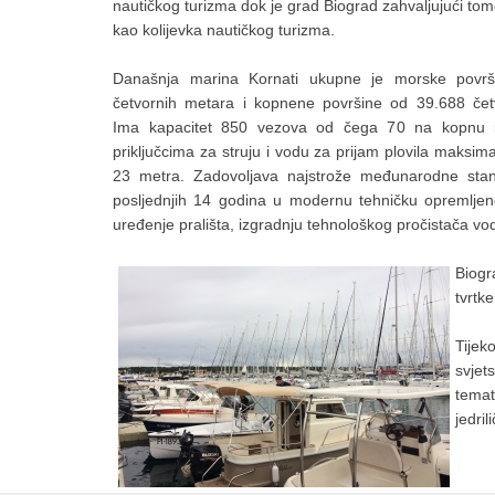
nautičkog turizma dok je grad Biograd zahvaljujući t
kao kolijevka nautičkog turizma.
Današnja marina Kornati ukupne je morske povr
četvornih metara i kopnene površine od 39.688 čet
Ima kapacitet 850 vezova od čega 70 na kopnu 
priključcima za struju i vodu za prijam plovila maksima
23 metra. Zadovoljava najstrože međunarodne standa
posljednjih 14 godina u modernu tehničku opremlje
uređenje prališta, izgradnju tehnološkog pročistača vod
Biogr
tvrtke
Tijek
svjet
temat
jedril