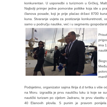
konkurentan. U usporedbi s turizmom u Grčkoj, Malti, I
Najbolji primjer jedne pomorske politike koja ide u 
članova posade, koji je prije plaćao državi 8700 kuna
kuna. Stvaranje uvjeta za postizanje konkuretnosti, va
samo u području nautike, već i u segmentu gospodarst
Prisu
prigo
ima 1
nauti
Biog
Međun
potvr
manif
Podsjetimo, organizator sajma Ilirija d.d tvrtka s više
na Moru.
izgradila je prvu nautičku luku iz koje se su
nautički turizam po cijelom Jadranu, te prvu vlastitu c
40 Elanovih plovila. S punim je pravom ponijela