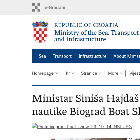
Skip
to
main
content
Sea
Transport
Infrastructure
About Minis
Homepage
hr
Stranice
More
Vijest
Ministar Siniša Hajdaš
nautike Biograd Boat 
Minis