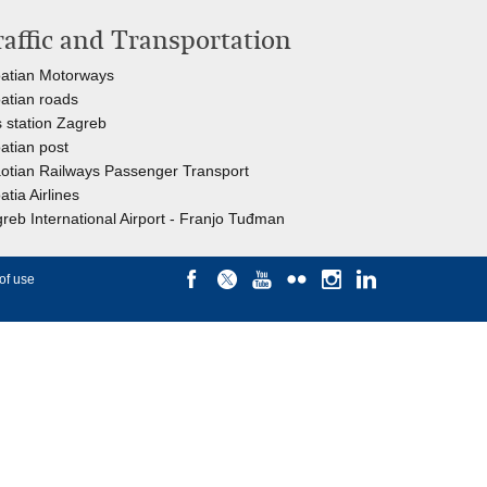
raffic and Transportation
atian Motorways
atian roads
 station Zagreb
atian post
otian Railways Passenger Transport
atia Airlines
reb International Airport - Franjo Tuđman
of use