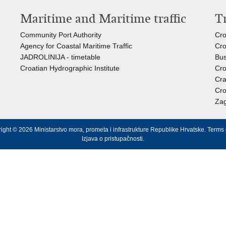
Maritime and Maritime traffic
T
Community Port Authority
Cro
Agency for Coastal Maritime Traffic
Cro
JADROLINIJA - timetable
Bus
Croatian Hydrographic Institute
Cro
Cra
Cro
Zag
ight © 2026 Ministarstvo mora, prometa i infrastrukture Republike Hrvatske.
Terms 
Izjava o pristupačnosti
.