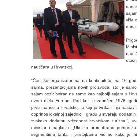
danas
sajam
više 
dana 
Prigo
Minis
nauti
otočn
nautičara u Hrvatskoj.
“Čestitke organizatorima na kontinuitetu, na 16 god
sajma, prezentacijama novih proizvoda, što je samo
sajam pozicioniran ne samo kao najbolji sajam u Hrva
ovom djelu Europe. Rad koji je započeo 1976. god
prve marine u Hrvatskoj, a koji je tvrtka Ilirija nastav
doprinos lokalnoj zajednici i gradu u stvaraju dodatnih
svakako dodatnu vrijednost hrvatskom turizmu“, u
ministar i naglasio: „Ukoliko promatramo pomorsku
segmentima tarifa i pristojbama vidimo kako je hr