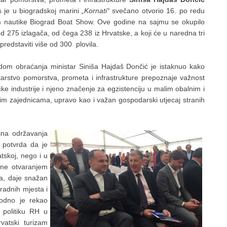
 je u biogradskoj marini
„Kornati“
svečano otvorio 16. po redu
 nautike Biograd Boat Show. Ove godine na sajmu se okupilo
od 275 izlagača, od čega 238 iz Hrvatske, a koji će u naredna tri
predstaviti više od 300 plovila.
dom obraćanja ministar Siniša Hajdaš Dončić je istaknuo kako
tarstvo pomorstva, prometa i infrastrukture prepoznaje važnost
čke industrije i njeno značenje za egzistenciju u malim obalnim i
im zajednicama, upravo kao i važan gospodarski utjecaj stranih
ina održavanja
 potvrda da je
tskoj, nego i u
ine otvaranjem
ila, daje snažan
 radnih mjesta i
vodno je rekao
 politiku RH u
vatski turizam