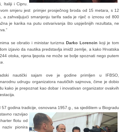
taliji i Cipru.
pravom smjeru jest primjer prosječnog broda od 15 metara, s 12
, a zahvaljujući smanjenju tarifa sada je riječ o iznosu od 800
žna je karika na putu ostvarivanja što uspješnijih rezultata, ne
va.“
tnima se obratio i ministar turizma
Darko Lorencin
koji je tom
dom izjavio da nautika predstavlja imidž zemlje, a kako Hrvatska
244 otoka, njena ljepota ne može se bolje spoznati nego putem
ke.
radski nautički sajam ove je godine primljen u IFBSO,
arodnu udrugu organizatora nautičkih sajmova, čime je dobio
du kako je prepoznat kao dobar i inovativan organizator ovakvih
estacija.
 od 57 godina tradicije, osnovana 1957.g., sa sjedištem u Biogradu
stavno razvijao
harter flotu od
 naziv pionira