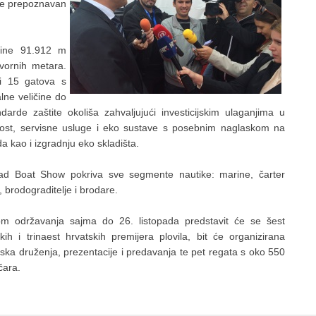
ome prepoznavan
šine 91.912 m
vornih metara.
i 15 gatova s
lne veličine do
rde zaštite okoliša zahvaljujući investicijskim ulaganjima u
nost, servisne usluge i eko sustave s posebnim naglaskom na
a kao i izgradnju eko skladišta.
ad Boat Show pokriva sve segmente nautike: marine, čarter
, brodograditelje i brodare.
om održavanja sajma do 26. listopada predstavit će se šest
skih i trinaest hrvatskih premijera plovila, bit će organizirana
ska druženja, prezentacije i predavanja te pet regata s oko 550
ičara.