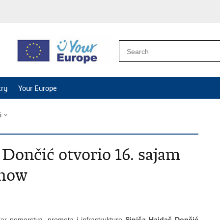
try
Your Europe
i
 Dončić otvorio 16. sajam
Show
tar pomorstva, prometa i infrastrukture
Siniša Hajdaš Dončić