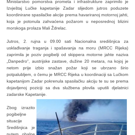
Ministarstvo pomorstva prometa i infrastrukture zaprimilo je
Izvještaj Lučke kapetanije Zadar slijedom jutros poduzete
koordinirane spasilačke akcije prema havariranoj motornoj jahti,
koja je potonula zahvaćena požarom u neposrednoj blizini
morskoga prolaza Mali Ždrelac.
Jutros, 2. rujna u 09.00 sati Nacionalna središnjica za
usklađivanje traganja i spašavanja na moru (MRCC Rijeka)
zaprimila je poziv pogibelji od skippera motorne jahte naziva
„Danpedro“, austrijske zastave, dužine 20 metara, na kojoj je
netom prije izbio snažan požar koji se ubrzano širio
potpalubljem, o čemu je MRCC Rijeka u koordinaciji sa Lučkom
kapetanijom Zadar pokrenula spasilačku akciju te su se prema
dojavljenoj poziciji sa dva službena plovila uputili djelatnici
zadarske Kapetanije.
Zbog izrazito
pogibeljne
situacije
Središnjica je
putem obalne