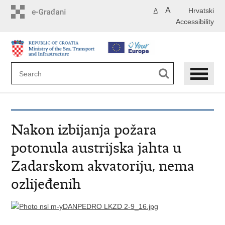
Skip
A
Hrvatski
A
to
Accessibility
main
content
Nakon izbijanja požara
potonula austrijska jahta u
Zadarskom akvatoriju, nema
ozlijeđenih