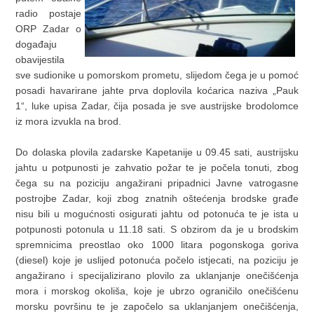
radio postaje
ORP Zadar o
događaju
obavijestila
sve sudionike u pomorskom prometu, slijedom čega je u pomoć
posadi havarirane jahte prva doplovila koćarica naziva „Pauk
1“, luke upisa Zadar, čija posada je sve austrijske brodolomce
iz mora izvukla na brod.
Do dolaska plovila zadarske Kapetanije u 09.45 sati, austrijsku
jahtu u potpunosti je zahvatio požar te je počela tonuti, zbog
čega su na poziciju angažirani pripadnici Javne vatrogasne
postrojbe Zadar, koji zbog znatnih oštećenja brodske građe
nisu bili u mogućnosti osigurati jahtu od potonuća te je ista u
potpunosti potonula u 11.18 sati. S obzirom da je u brodskim
spremnicima preostlao oko 1000 litara pogonskoga goriva
(diesel) koje je uslijed potonuća počelo istjecati, na poziciju je
angažirano i specijalizirano plovilo za uklanjanje onečišćenja
mora i morskog okoliša, koje je ubrzo ograničilo onečišćenu
morsku površinu te je započelo sa uklanjanjem onečišćenja,