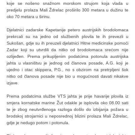
koje se nošeno snažnom morskom strujom koja vlada u
predjelu prolaza Mali Ždrelac proširilo 300 metara u dužinu te
oko 70 metara u širinu.
Djelatnici zadarske Kapetanije petero austrijskih brodolomaca
prekrcali su na jedno od službenih plovila te ih prevezli u
Sukošan, gdje su ih preuzeli djelatnici Hitne medicinske pomoći
Zadar koji su utvrdili da nitko od brodolomaca srećom nije
ozlijeđen. Prema prikupljenim podatcima potonula austrijska
jahta u vlasništvu je jednog od članova posade, A.G. koji je
ujedno i otac skippera, P.G., no s obzirom na pretrpljeni šok
nitko od članova posade nije bio u mogućnosti davati nikakve
izjave.
Prema podatcima službe VTS jahta je prije havarije plovila iz
smjera kornatske marine Žut odakle je isplovila oko 08.00 sati
te je zbog neutvrđenoga razloga došlo do izbijanja požara u
brodskoj strojarnici u neposrednoj blizini prolaza Mali Ždrelac,
gdje je nedugo potom i potonula.