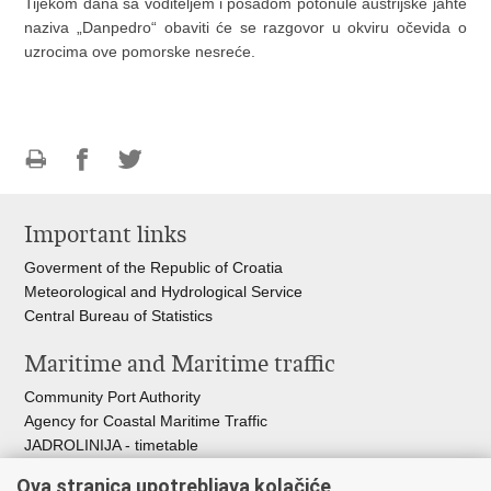
Tijekom dana sa voditeljem i posadom potonule austrijske jahte
naziva „Danpedro“ obaviti će se razgovor u okviru očevida o
uzrocima ove pomorske nesreće.
Print
Share
Share
this
on
on
Important links
page
Facebook
Twitteru
Goverment of the Republic of Croatia
Meteorological and Hydrological Service
Central Bureau of Statistics
Maritime and Maritime traffic
Community Port Authority
Agency for Coastal Maritime Traffic
JADROLINIJA - timetable
Croatian Hydrographic Institute
Ova stranica upotrebljava kolačiće