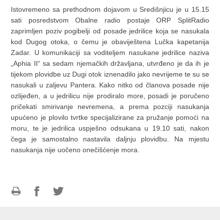
Istovremeno sa prethodnom dojavom u Središnjicu je u 15.15
sati posredstvom Obalne radio postaje ORP SplitRadio
zaprimljen poziv pogibelji od posade jedrilice koja se nasukala
kod Dugog otoka, o čemu je obaviještena Lučka kapetanija
Zadar. U komunikaciji sa voditeljem nasukane jedrilice naziva
„Aphia II“ sa sedam njemačkih državljana, utvrđeno je da ih je
tijekom plovidbe uz Dugi otok iznenadilo jako nevrijeme te su se
nasukali u zaljevu Pantera. Kako nitko od članova posade nije
ozlijeđen, a u jedrilicu nije prodiralo more, posadi je poručeno
pričekati smirivanje nevremena, a prema pozciji nasukanja
upućeno je plovilo tvrtke specijalizirane za pružanje pomoći na
moru, te je jedrilica uspješno odsukana u 19.10 sati, nakon
čega je samostalno nastavila daljnju plovidbu. Na mjestu
nasukanja nije uočeno onečišćenje mora.
Print
Share
Share
this
on
on