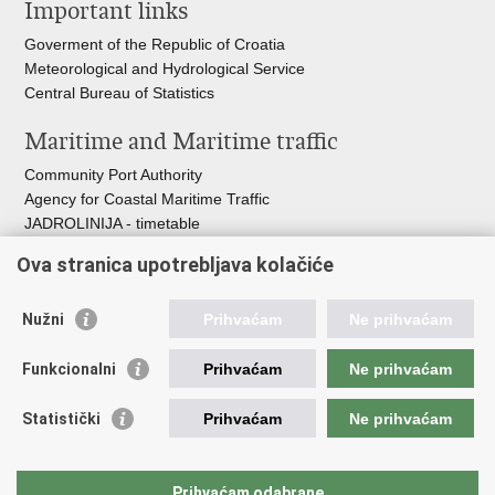
Important links
page
Facebook
Twitteru
Goverment of the Republic of Croatia
Meteorological and Hydrological Service
Central Bureau of Statistics
Maritime and Maritime traffic
Community Port Authority
Agency for Coastal Maritime Traffic
JADROLINIJA - timetable
Croatian Hydrographic Institute
Ova stranica upotrebljava kolačiće
Traffic and Transportation
Nužni
Prihvaćam
Ne prihvaćam
Croatian Motorways
Croatian roads
Funkcionalni
Prihvaćam
Ne prihvaćam
Bus station Zagreb
Croatian post
Statistički
Prihvaćam
Ne prihvaćam
Craotian Railways Passenger Transport
Croatia Airlines
Zagreb International Airport - Franjo Tuđman
Prihvaćam odabrane