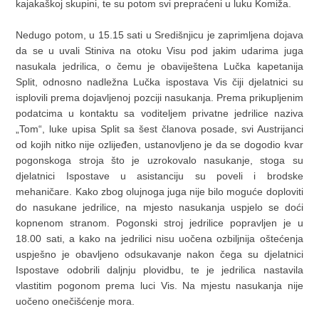
kajakaškoj skupini, te su potom svi prepraćeni u luku Komiža.
Nedugo potom, u 15.15 sati u Središnjicu je zaprimljena dojava
da se u uvali Stiniva na otoku Visu pod jakim udarima juga
nasukala jedrilica, o čemu je obaviještena Lučka kapetanija
Split, odnosno nadležna Lučka ispostava Vis čiji djelatnici su
isplovili prema dojavljenoj pozciji nasukanja. Prema prikupljenim
podatcima u kontaktu sa voditeljem privatne jedrilice naziva
„Tom“, luke upisa Split sa šest članova posade, svi Austrijanci
od kojih nitko nije ozlijeđen, ustanovljeno je da se dogodio kvar
pogonskoga stroja što je uzrokovalo nasukanje, stoga su
djelatnici Ispostave u asistanciju su poveli i brodske
mehaničare. Kako zbog olujnoga juga nije bilo moguće doploviti
do nasukane jedrilice, na mjesto nasukanja uspjelo se doći
kopnenom stranom. Pogonski stroj jedrilice popravljen je u
18.00 sati, a kako na jedrilici nisu uočena ozbiljnija oštećenja
uspješno je obavljeno odsukavanje nakon čega su djelatnici
Ispostave odobrili daljnju plovidbu, te je jedrilica nastavila
vlastitim pogonom prema luci Vis. Na mjestu nasukanja nije
uočeno onečišćenje mora.