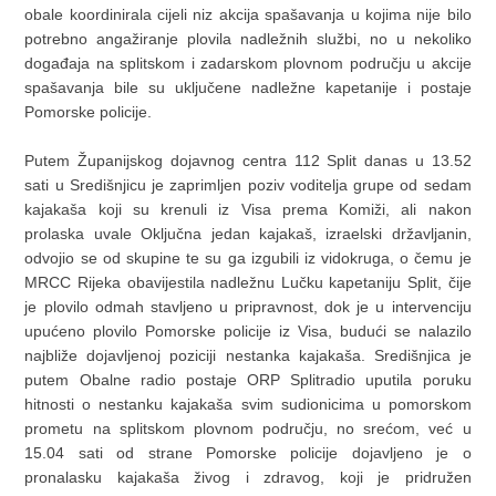
obale koordinirala cijeli niz akcija spašavanja u kojima nije bilo
potrebno angažiranje plovila nadležnih službi, no u nekoliko
događaja na splitskom i zadarskom plovnom području u akcije
spašavanja bile su uključene nadležne kapetanije i postaje
Pomorske policije.
Putem Županijskog dojavnog centra 112 Split danas u 13.52
sati u Središnjicu je zaprimljen poziv voditelja grupe od sedam
kajakaša koji su krenuli iz Visa prema Komiži, ali nakon
prolaska uvale Oključna jedan kajakaš, izraelski državljanin,
odvojio se od skupine te su ga izgubili iz vidokruga, o čemu je
MRCC Rijeka obavijestila nadležnu Lučku kapetaniju Split, čije
je plovilo odmah stavljeno u pripravnost, dok je u intervenciju
upućeno plovilo Pomorske policije iz Visa, budući se nalazilo
najbliže dojavljenoj poziciji nestanka kajakaša. Središnjica je
putem Obalne radio postaje ORP Splitradio uputila poruku
hitnosti o nestanku kajakaša svim sudionicima u pomorskom
prometu na splitskom plovnom području, no srećom, već u
15.04 sati od strane Pomorske policije dojavljeno je o
pronalasku kajakaša živog i zdravog, koji je pridružen