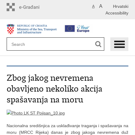
Skip
A
Hrvatski
A
to
Accessibility
main
content
Zbog jakog nevremena
obavljeno nekoliko akcija
spašavanja na moru
Nacionalna središnjica za usklađivanje traganja i spašavanja na
moru (MRCC Rijeka) danas je zbog jakoga nevremena duž