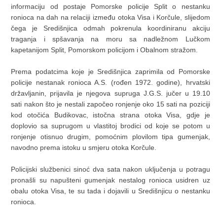
informaciju od postaje Pomorske policije Split o nestanku
ronioca na dah na relaciji između otoka Visa i Korčule, slijedom
čega je Središnjica odmah pokrenula koordiniranu akciju
traganja i spšavanja na moru sa nadležnom Lučkom
kapetanijom Split, Pomorskom policijom i Obalnom stražom.
Prema podatcima koje je Središnjica zaprimila od Pomorske
policije nestanak ronioca A.S. (rođen 1972. godine), hrvatski
državljanin, prijavila je njegova supruga J.G.S. jučer u 19.10
sati nakon što je nestali započeo ronjenje oko 15 sati na poziciji
kod otočića Budikovac, istočna strana otoka Visa, gdje je
doplovio sa suprugom u vlastitoj brodici od koje se potom u
ronjenje otisnuo drugim, pomoćnim plovilom tipa gumenjak,
navodno prema istoku u smjeru otoka Korčule.
Policijski službenici sinoć dva sata nakon uključenja u potragu
pronašli su napušteni gumenjak nestalog ronioca usidren uz
obalu otoka Visa, te su tada i dojavili u Središnjicu o nestanku
ronioca.