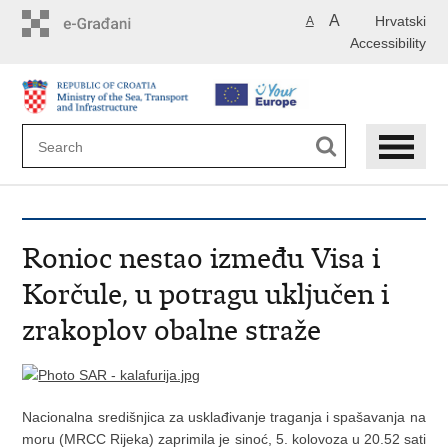
Skip
A
Hrvatski
A
to
Accessibility
main
content
Ronioc nestao između Visa i
Korčule, u potragu uključen i
zrakoplov obalne straže
Nacionalna središnjica za usklađivanje traganja i spašavanja na
moru (MRCC Rijeka) zaprimila je sinoć, 5. kolovoza u 20.52 sati