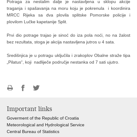
Potraga za nestalim dalje je nastavljena u sklopu akcije
traganja i spašavanja na moru koju je pokrenula i koordinira
MRCC Rijeka sa dva plovila splitske Pomorske policije i
plovilom Lučke kapetanije Split.
Prvi dio potrage trajao je sinoć do iza pola noći, no na žalost
bez rezultata, stoga je akcija nastavljena jutros u 4 sata.
Središnjica je u potragu uključila i zrakoplov Obalne straže tipa
„Pilatus“, koji nadliječe područje nestanka od 7 sati ujutro.
Print
Share
Share
this
on
on
Important links
page
Facebook
Twitteru
Goverment of the Republic of Croatia
Meteorological and Hydrological Service
Central Bureau of Statistics