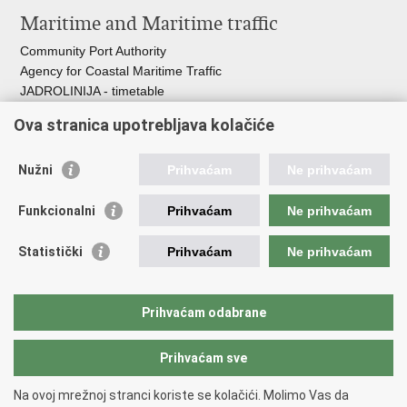
Maritime and Maritime traffic
Community Port Authority
Agency for Coastal Maritime Traffic
JADROLINIJA - timetable
Croatian Hydrographic Institute
Ova stranica upotrebljava kolačiće
Traffic and Transportation
Nužni
Prihvaćam
Ne prihvaćam
Croatian Motorways
Croatian roads
Funkcionalni
Prihvaćam
Ne prihvaćam
Bus station Zagreb
Croatian post
Statistički
Prihvaćam
Ne prihvaćam
Craotian Railways Passenger Transport
Croatia Airlines
Zagreb International Airport - Franjo Tuđman
Prihvaćam odabrane
Prihvaćam sve
Back to top
Copyright © 2026 Ministarstvo mora, prometa i infrastrukture Republike
Na ovoj mrežnoj stranci koriste se kolačići. Molimo Vas da