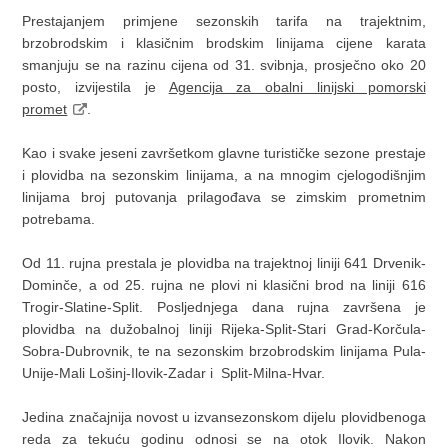
Prestajanjem primjene sezonskih tarifa na trajektnim,
brzobrodskim i klasičnim brodskim linijama cijene karata
smanjuju se na razinu cijena od 31. svibnja, prosječno oko 20
posto, izvijestila je
Agencija za obalni linijski pomorski
promet
.
Kao i svake jeseni završetkom glavne turističke sezone prestaje
i plovidba na sezonskim linijama, a na mnogim cjelogodišnjim
linijama broj putovanja prilagođava se zimskim prometnim
potrebama.
Od 11. rujna prestala je plovidba na trajektnoj liniji 641 Drvenik-
Dominče, a od 25. rujna ne plovi ni klasični brod na liniji 616
Trogir-Slatine-Split. Posljednjega dana rujna završena je
plovidba na dužobalnoj liniji Rijeka-Split-Stari Grad-Korčula-
Sobra-Dubrovnik, te na sezonskim brzobrodskim linijama Pula-
Unije-Mali Lošinj-Ilovik-Zadar i Split-Milna-Hvar.
Jedina značajnija novost u izvansezonskom dijelu plovidbenoga
reda za tekuću godinu odnosi se na otok Ilovik. Nakon