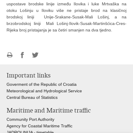
uspostave brodske linije između Ilovika i luke Mrtvaška na
otoku Lošinju u Iloviku više ne pristaje brod na klasičnoj
brodskoj liniji Unije-Srakane-Susak-Mali Lošinj, a na
brzobrodskoj liniji Mali Lošinj-Ilovik-Susak-Martinšćica-Cres-
Rijeka broj pristajanja je sa četiri smanjen na dva tjedno.
Print
Share
Share
this
on
on
Important links
page
Facebook
Twitteru
Goverment of the Republic of Croatia
Meteorological and Hydrological Service
Central Bureau of Statistics
Maritime and Maritime traffic
Community Port Authority
Agency for Coastal Maritime Traffic
JADROLINIJA - timetable