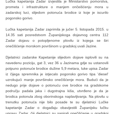
Lučka kapetanija Zadar izvjestila je Ministarstvo pomorstva,
prometa i infrastrukture o manjem ončeišćenju mora u
zadarskoj luci, slijedom potonuća brodice iz koje je iscurilo
pogonsko gorivo.
Lučka kapetanija Zadar zaprimila je jučer 5. listopada 2015. u
14.35 sati posredstvom Županijskoga dojavnog centra 112
Zadar dojavu o potopljenome plovilu iz kojega se širi
onečišćenje morskom površinom u gradskoj uvali Jazine.
Djelatnici zadarske Kapetanije slijedom dojave isplovili su na
navedenu poziciju, gat 3, vez 36 u Jazinama gdje su ustanovili
potpuno potonuće brodice dužine 5,9 metara, luke upisa Zadar
iz čijega spremnika je istjecalo pogonsko gorivo tipa 'diesel'
uzrokujući manje površinsko onečišćenje mora. Budući da je
nedugo prije dojave o potonuću ove brodice na gradskome
području padala jaka i dugotrajna kiša, utvrđeno je da je
brodica potonula zbog oborinskoga naplavljivanja. Na plovilu u
trenutku potonuća nije bilo posade te su djelatnici Lučke
kapetanije Zadar o događaju obavijestili Županijsku lučku
upravu Zadar, čiji djelatnici su sanirali onečišćenje u gradskoj