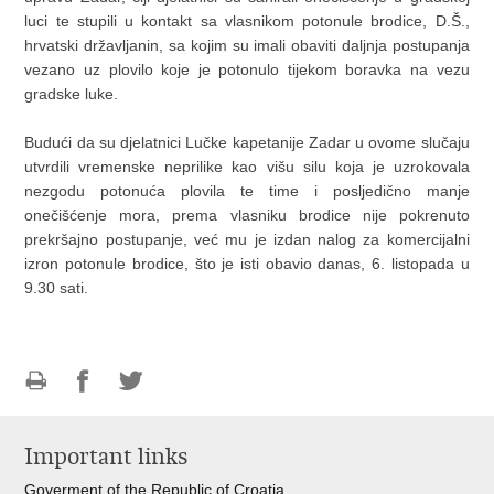
luci te stupili u kontakt sa vlasnikom potonule brodice, D.Š.,
hrvatski državljanin, sa kojim su imali obaviti daljnja postupanja
vezano uz plovilo koje je potonulo tijekom boravka na vezu
gradske luke.
Budući da su djelatnici Lučke kapetanije Zadar u ovome slučaju
utvrdili vremenske neprilike kao višu silu koja je uzrokovala
nezgodu potonuća plovila te time i posljedično manje
onečišćenje mora, prema vlasniku brodice nije pokrenuto
prekršajno postupanje, već mu je izdan nalog za komercijalni
izron potonule brodice, što je isti obavio danas, 6. listopada u
9.30 sati.
Print
Share
Share
this
on
on
Important links
page
Facebook
Twitteru
Goverment of the Republic of Croatia