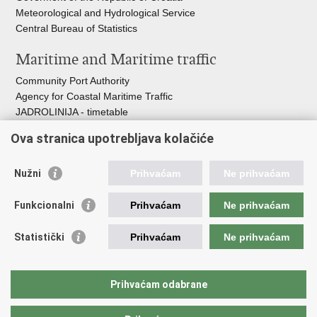
Meteorological and Hydrological Service
Central Bureau of Statistics
Maritime and Maritime traffic
Community Port Authority
Agency for Coastal Maritime Traffic
JADROLINIJA - timetable
Croatian Hydrographic Institute
Ova stranica upotrebljava kolačiće
Traffic and Transportation
Nužni
Prihvaćam
Ne prihvaćam
Croatian Motorways
Croatian roads
Funkcionalni
Prihvaćam
Ne prihvaćam
Bus station Zagreb
Croatian post
Statistički
Prihvaćam
Ne prihvaćam
Craotian Railways Passenger Transport
Croatia Airlines
Zagreb International Airport - Franjo Tuđman
Prihvaćam odabrane