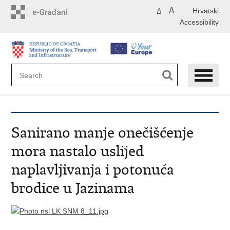
Skip
A
Hrvatski
A
to
Accessibility
main
content
Sanirano manje onečišćenje
mora nastalo uslijed
naplavljivanja i potonuća
brodice u Jazinama