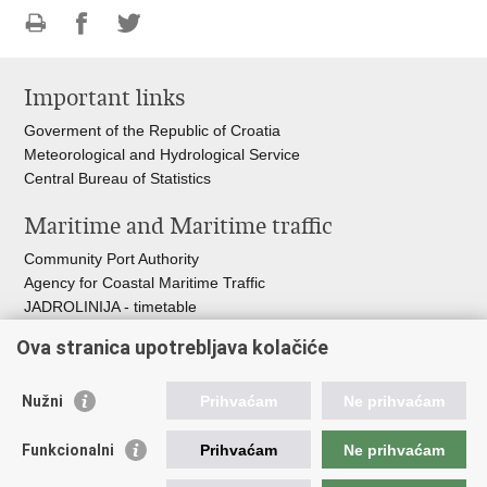
Print
Share
Share
this
on
on
Important links
page
Facebook
Twitteru
Goverment of the Republic of Croatia
Meteorological and Hydrological Service
Central Bureau of Statistics
Maritime and Maritime traffic
Community Port Authority
Agency for Coastal Maritime Traffic
JADROLINIJA - timetable
Croatian Hydrographic Institute
Ova stranica upotrebljava kolačiće
Traffic and Transportation
Nužni
Prihvaćam
Ne prihvaćam
Croatian Motorways
Croatian roads
Funkcionalni
Prihvaćam
Ne prihvaćam
Bus station Zagreb
Croatian post