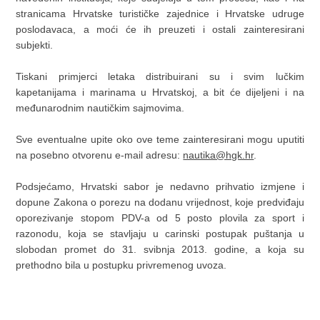
stranicama Hrvatske turističke zajednice i Hrvatske udruge
poslodavaca, a moći će ih preuzeti i ostali zainteresirani
subjekti.
Tiskani primjerci letaka distribuirani su i svim lučkim
kapetanijama i marinama u Hrvatskoj, a bit će dijeljeni i na
međunarodnim nautičkim sajmovima.
Sve eventualne upite oko ove teme zainteresirani mogu uputiti
na posebno otvorenu e-mail adresu:
nautika@hgk.hr
.
Podsjećamo, Hrvatski sabor je nedavno prihvatio izmjene i
dopune Zakona o porezu na dodanu vrijednost, koje predviđaju
oporezivanje stopom PDV-a od 5 posto plovila za sport i
razonodu, koja se stavljaju u carinski postupak puštanja u
slobodan promet do 31. svibnja 2013. godine, a koja su
prethodno bila u postupku privremenog uvoza.