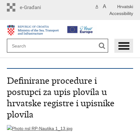
Skip
A
Hrvatski
A
to
Accessibility
main
content
Definirane procedure i
postupci za upis plovila u
hrvatske registre i upisnike
plovila