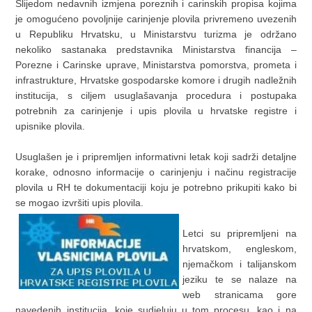
Slijedom nedavnih izmjena poreznih i carinskih propisa kojima
je omogućeno povoljnije carinjenje plovila privremeno uvezenih
u Republiku Hrvatsku, u Ministarstvu turizma je održano
nekoliko sastanaka predstavnika Ministarstva financija –
Porezne i Carinske uprave, Ministarstva pomorstva, prometa i
infrastrukture, Hrvatske gospodarske komore i drugih nadležnih
institucija, s ciljem usuglašavanja procedura i postupaka
potrebnih za carinjenje i upis plovila u hrvatske registre i
upisnike plovila.
Usuglašen je i pripremljen informativni letak koji sadrži detaljne
korake, odnosno informacije o carinjenju i načinu registracije
plovila u RH te dokumentaciji koju je potrebno prikupiti kako bi
se mogao izvršiti upis plovila.
Letci su pripremljeni na
hrvatskom, engleskom,
njemačkom i talijanskom
jeziku te se nalaze na
web stranicama gore
navedenih institucija, koje sudjeluju u tom procesu, kao i na