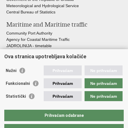
Meteorological and Hydrological Service
Central Bureau of Statistics
Maritime and Maritime traffic
Community Port Authority
Agency for Coastal Maritime Traffic
JADROLINIJA - timetable
Croatian Hydrographic Institute
Ova stranica upotrebljava kolačiće
Traffic and Transportation
Nužni
Prihvaćam
Ne prihvaćam
Croatian Motorways
Croatian roads
Funkcionalni
Prihvaćam
Ne prihvaćam
Bus station Zagreb
Croatian post
Statistički
Prihvaćam
Ne prihvaćam
Craotian Railways Passenger Transport
Croatia Airlines
Zagreb International Airport - Franjo Tuđman
Prihvaćam odabrane