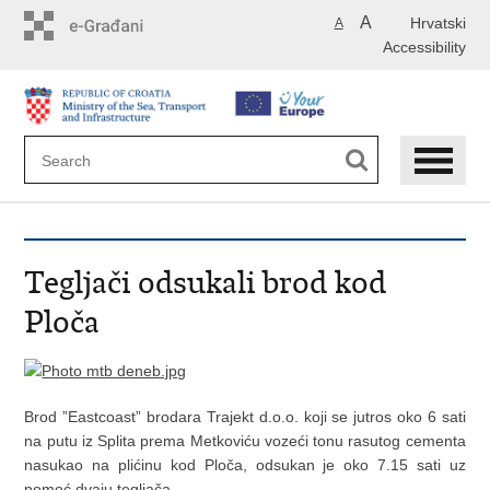
Skip
A
Hrvatski
A
to
Accessibility
main
content
Tegljači odsukali brod kod
Ploča
Brod ”Eastcoast” brodara Trajekt d.o.o. koji se jutros oko 6 sati
na putu iz Splita prema Metkoviću vozeći tonu rasutog cementa
nasukao na plićinu kod Ploča, odsukan je oko 7.15 sati uz
pomoć dvaju tegljača.