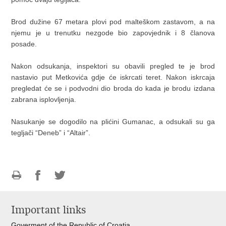
Brod dužine 67 metara plovi pod malteškom zastavom, a na
njemu je u trenutku nezgode bio zapovjednik i 8 članova
posade.
Nakon odsukanja, inspektori su obavili pregled te je brod
nastavio put Metkovića gdje će iskrcati teret. Nakon iskrcaja
pregledat će se i podvodni dio broda do kada je brodu izdana
zabrana isplovljenja.
Nasukanje se dogodilo na plićini Gumanac, a odsukali su ga
tegljači “Deneb” i “Altair”.
Print
Share
Share
this
on
on
Important links
page
Facebook
Twitteru
Goverment of the Republic of Croatia