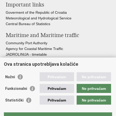
Important links
page
Facebook
Twitteru
Goverment of the Republic of Croatia
Meteorological and Hydrological Service
Central Bureau of Statistics
Maritime and Maritime traffic
Community Port Authority
Agency for Coastal Maritime Traffic
JADROLINIJA - timetable
Croatian Hydrographic Institute
Ova stranica upotrebljava kolačiće
Traffic and Transportation
Nužni
Prihvaćam
Ne prihvaćam
Croatian Motorways
Croatian roads
Funkcionalni
Prihvaćam
Ne prihvaćam
Bus station Zagreb
Croatian post
Statistički
Prihvaćam
Ne prihvaćam
Craotian Railways Passenger Transport
Croatia Airlines
Zagreb International Airport - Franjo Tuđman