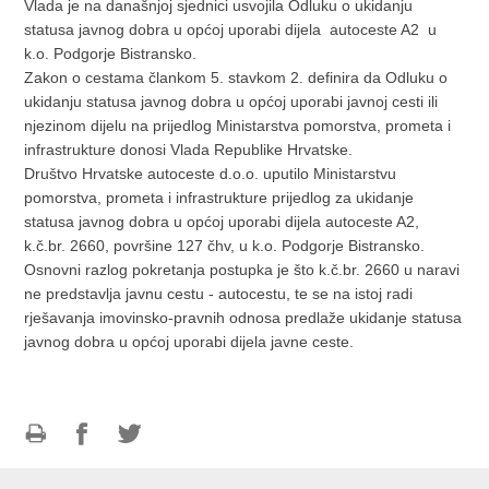
Vlada je na današnjoj sjednici usvojila Odluku o ukidanju
statusa javnog dobra u općoj uporabi dijela autoceste A2 u
k.o. Podgorje Bistransko.
Zakon o cestama člankom 5. stavkom 2. definira da Odluku o
ukidanju statusa javnog dobra u općoj uporabi javnoj cesti ili
njezinom dijelu na prijedlog Ministarstva pomorstva, prometa i
infrastrukture donosi Vlada Republike Hrvatske.
Društvo Hrvatske autoceste d.o.o. uputilo Ministarstvu
pomorstva, prometa i infrastrukture prijedlog za ukidanje
statusa javnog dobra u općoj uporabi dijela autoceste A2,
k.č.br. 2660, površine 127 čhv, u k.o. Podgorje Bistransko.
Osnovni razlog pokretanja postupka je što k.č.br. 2660 u naravi
ne predstavlja javnu cestu - autocestu, te se na istoj radi
rješavanja imovinsko-pravnih odnosa predlaže ukidanje statusa
javnog dobra u općoj uporabi dijela javne ceste.
Print
Share
Share
this
on
on