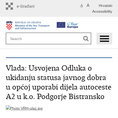
Skip
A
Hrvatski
A
to
Accessibility
main
content
Vlada: Usvojena Odluka o
ukidanju statusa javnog dobra
u općoj uporabi dijela autoceste
A2 u k.o. Podgorje Bistransko