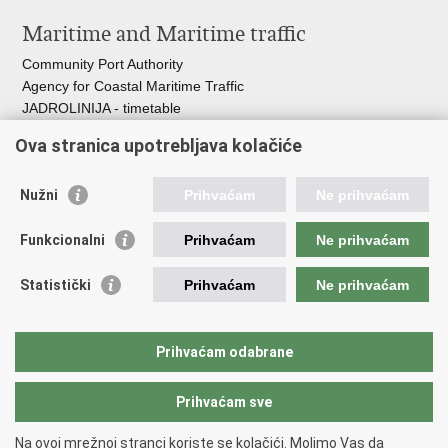
Maritime and Maritime traffic
Community Port Authority
Agency for Coastal Maritime Traffic
JADROLINIJA - timetable
Croatian Hydrographic Institute
Ova stranica upotrebljava kolačiće
Traffic and Transportation
Nužni
Prihvaćam
Ne prihvaćam
Croatian Motorways
Croatian roads
Funkcionalni
Prihvaćam
Ne prihvaćam
Bus station Zagreb
Croatian post
Statistički
Prihvaćam
Ne prihvaćam
Craotian Railways Passenger Transport
Croatia Airlines
Zagreb International Airport - Franjo Tuđman
Prihvaćam odabrane
Prihvaćam sve
Back to top
Copyright © 2026 Ministarstvo mora, prometa i infrastrukture Republike
Na ovoj mrežnoj stranci koriste se kolačići. Molimo Vas da