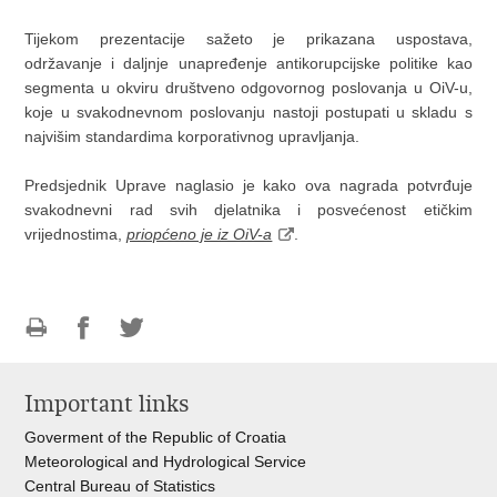
Tijekom prezentacije sažeto je prikazana uspostava,
održavanje i daljnje unapređenje antikorupcijske politike kao
segmenta u okviru društveno odgovornog poslovanja u OiV-u,
koje u svakodnevnom poslovanju nastoji postupati u skladu s
najvišim standardima korporativnog upravljanja.
Predsjednik Uprave naglasio je kako ova nagrada potvrđuje
svakodnevni rad svih djelatnika i posvećenost etičkim
vrijednostima,
priopćeno je iz OiV-a
.
Print
Share
Share
this
on
on
Important links
page
Facebook
Twitteru
Goverment of the Republic of Croatia
Meteorological and Hydrological Service
Central Bureau of Statistics