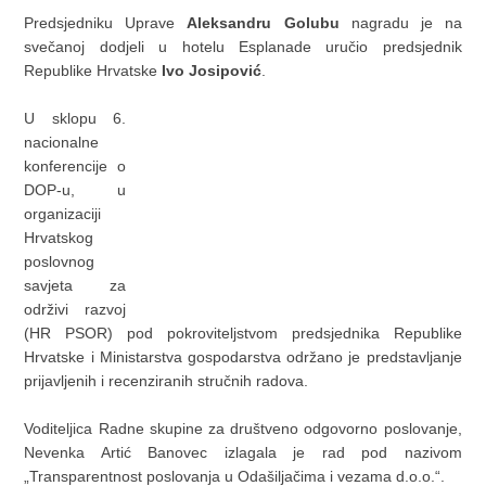
Predsjedniku Uprave
Aleksandru Golubu
nagradu je na
svečanoj dodjeli u hotelu Esplanade uručio predsjednik
Republike Hrvatske
Ivo Josipović
.
U sklopu 6.
nacionalne
konferencije o
DOP-u, u
organizaciji
Hrvatskog
poslovnog
savjeta za
održivi razvoj
(HR PSOR) pod pokroviteljstvom predsjednika Republike
Hrvatske i Ministarstva gospodarstva održano je predstavljanje
prijavljenih i recenziranih stručnih radova.
Voditeljica Radne skupine za društveno odgovorno poslovanje,
Nevenka Artić Banovec izlagala je rad pod nazivom
„Transparentnost poslovanja u Odašiljačima i vezama d.o.o.“.