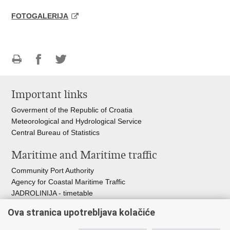
FOTOGALERIJA
Print
Share
Share
this
on
on
Important links
page
Facebook
Twitteru
Goverment of the Republic of Croatia
Meteorological and Hydrological Service
Central Bureau of Statistics
Maritime and Maritime traffic
Community Port Authority
Agency for Coastal Maritime Traffic
JADROLINIJA - timetable
Croatian Hydrographic Institute
Ova stranica upotrebljava kolačiće
Traffic and Transportation