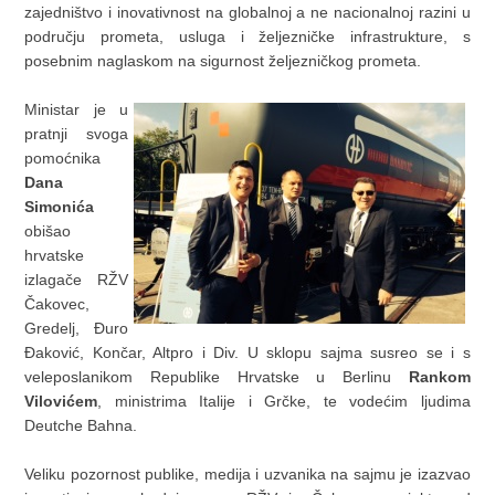
zajedništvo i inovativnost na globalnoj a ne nacionalnoj razini u
području prometa, usluga i željezničke infrastrukture, s
posebnim naglaskom na sigurnost željezničkog prometa.
Ministar je u
pratnji svoga
pomoćnika
Dana
Simonića
obišao
hrvatske
izlagače RŽV
Čakovec,
Gredelj, Đuro
Đaković, Končar, Altpro i Div. U sklopu sajma susreo se i s
veleposlanikom Republike Hrvatske u Berlinu
Rankom
Vilovićem
, ministrima Italije i Grčke, te vodećim ljudima
Deutche Bahna.
Veliku pozornost publike, medija i uzvanika na sajmu je izazvao