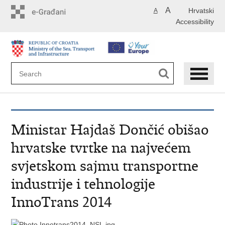
Skip
A
Hrvatski
A
to
Accessibility
main
content
Ministar Hajdaš Dončić obišao
hrvatske tvrtke na najvećem
svjetskom sajmu transportne
industrije i tehnologije
InnoTrans 2014