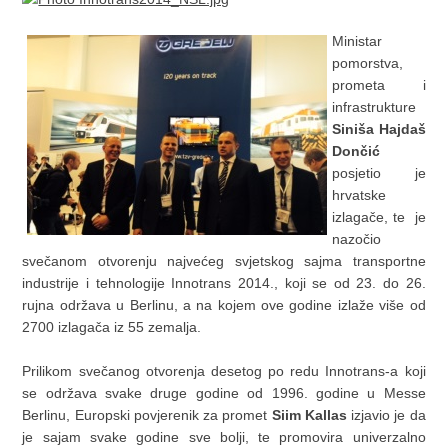
Ministar
pomorstva,
prometa i
infrastrukture
Siniša Hajdaš
Dončić
posjetio je
hrvatske
izlagače, te je
nazočio
svečanom otvorenju najvećeg svjetskog sajma transportne
industrije i tehnologije Innotrans 2014., koji se od 23. do 26.
rujna održava u Berlinu, a na kojem ove godine izlaže više od
2700 izlagača iz 55 zemalja.
Prilikom svečanog otvorenja desetog po redu Innotrans-a koji
se održava svake druge godine od 1996. godine u Messe
Berlinu, Europski povjerenik za promet
Siim Kallas
izjavio je da
je sajam svake godine sve bolji, te promovira univerzalno