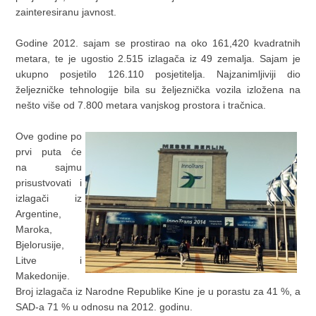
zainteresiranu javnost.
Godine 2012. sajam se prostirao na oko 161,420 kvadratnih
metara, te je ugostio 2.515 izlagača iz 49 zemalja. Sajam je
ukupno posjetilo 126.110 posjetitelja. Najzanimljiviji dio
željezničke tehnologije bila su željeznička vozila izložena na
nešto više od 7.800 metara vanjskog prostora i tračnica.
Ove godine po
prvi puta će
na sajmu
prisustvovati i
izlagači iz
Argentine,
Maroka,
Bjelorusije,
Litve i
Makedonije.
Broj izlagača iz Narodne Republike Kine je u porastu za 41 %, a
SAD-a 71 % u odnosu na 2012. godinu.