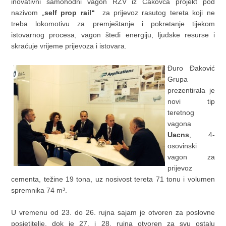
inovativni samohodni vagon RŽV iz Čakovca projekt pod
nazivom „
self prop rail“
za prijevoz rasutog tereta koji ne
treba lokomotivu za premještanje i pokretanje tijekom
istovarnog procesa, vagon štedi energiju, ljudske resurse i
skraćuje vrijeme prijevoza i istovara.
Đuro Đaković
Grupa
prezentirala je
novi tip
teretnog
vagona
Uacns
, 4-
osovinski
vagon za
prijevoz
cementa, težine 19 tona, uz nosivost tereta 71 tonu i volumen
spremnika 74 m³.
U vremenu od 23. do 26. rujna sajam je otvoren za poslovne
posjetitelje, dok je 27. i 28. rujna otvoren za svu ostalu