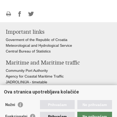
Print
Share
Share
this
on
on
Important links
page
Facebook
Twitteru
Goverment of the Republic of Croatia
Meteorological and Hydrological Service
Central Bureau of Statistics
Maritime and Maritime traffic
Community Port Authority
Agency for Coastal Maritime Traffic
JADROLINIJA - timetable
Croatian Hydrographic Institute
Ova stranica upotrebljava kolačiće
Traffic and Transportation
Nužni
Prihvaćam
Ne prihvaćam
Croatian Motorways
Croatian roads
Funkcionalni
Prihvaćam
Ne prihvaćam