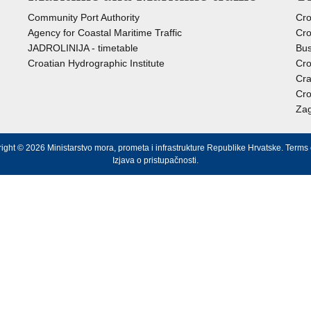
Community Port Authority
Cro
Agency for Coastal Maritime Traffic
Cro
JADROLINIJA - timetable
Bus
Croatian Hydrographic Institute
Cro
Cra
Cro
Zag
ight © 2026 Ministarstvo mora, prometa i infrastrukture Republike Hrvatske.
Terms 
Izjava o pristupačnosti
.