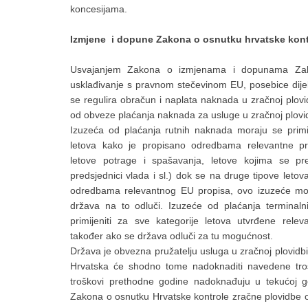
koncesijama.
Izmjene i dopune Zakona o osnutku hrvatske kont
Usvajanjem Zakona o izmjenama i dopunama Zako
usklađivanje s pravnom stečevinom EU, posebice di
se regulira obračun i naplata naknada u zračnoj plov
od obveze plaćanja naknada za usluge u zračnoj plovid
Izuzeća od plaćanja rutnih naknada moraju se primij
letova kako je propisano odredbama relevantne pr
letove potrage i spašavanja, letove kojima se pr
predsjednici vlada i sl.) dok se na druge tipove leto
odredbama relevantnog EU propisa, ovo izuzeće može
država na to odluči. Izuzeće od plaćanja termina
primijeniti za sve kategorije letova utvrđene rele
također ako se država odluči za tu mogućnost.
Država je obvezna pružatelju usluga u zračnoj plovidb
Hrvatska će shodno tome nadoknaditi navedene troš
troškovi prethodne godine nadoknađuju u tekućoj
Zakona o osnutku Hrvatske kontrole zračne plovidbe 