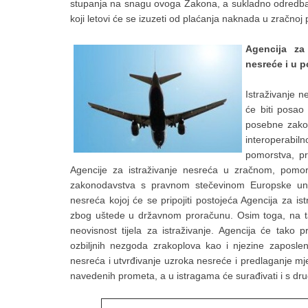
stupanja na snagu ovoga Zakona, a sukladno odredba
koji letovi će se izuzeti od plaćanja naknada u zračnoj p
Agencija za
nesreće i u p
Istraživanje 
će biti posao
posebne zakon
interoperabil
pomorstva, pr
Agencije za istraživanje nesreća u zračnom, pomor
zakonodavstva s pravnom stečevinom Europske unij
nesreća kojoj će se pripojiti postojeća Agencija za i
zbog uštede u državnom proračunu. Osim toga, na taj 
neovisnost tijela za istraživanje. Agencija će tako p
ozbiljnih nezgoda zrakoplova kao i njezine zaposle
nesreća i utvrđivanje uzroka nesreće i predlaganje mj
navedenih prometa, a u istragama će surađivati i s dru