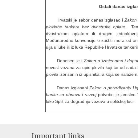
Ostali danas izgla
Hrvatski je sabor danas izglasao i
Zakon 
plovidbe tankera bez dvostruke oplate
. Tem
dvostrukom oplatom ili drugim jednakovri
Međunarodne konvencije o zaštiti mora od oneči
ulja u luke ili iz luka Republike Hrvatske tank
Donesen je i
Zakon o izmjenama i dopun
novost vezana za upis plovila koji će od sada bi
plovila izbrisanih iz upisnika, a koja se nalaze
Danas izglasani
Zakon o potvrđivanju U
banke za obnovu i razvoj
potvrdio je jamstvo 
luke Split za dogradnju vezova u splitskoj luci.
Important links