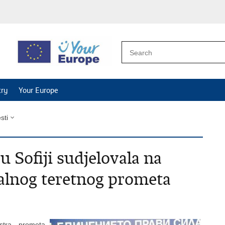
try
Your Europe
esti
u Sofiji sudjelovala na
alnog teretnog prometa
stra prometa,