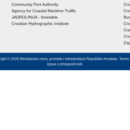
Community Port Authority
Cro
Agency for Coastal Maritime Traffic
Cro
JADROLINIJA - timetable
Bus
Croatian Hydrographic Institute
Cro
Cra
Cro
Zag
ight © 2026 Ministarstvo mora, prometa i infrastrukture Republike Hrvatske.
Terms 
Izjava o pristupačnosti
.