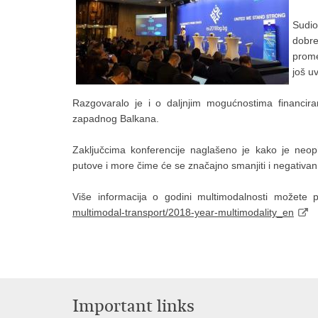
Sudio
dobre
prome
još u
Razgovaralo je i o daljnjim mogućnostima financira
zapadnog Balkana.
Zaključcima konferencije naglašeno je kako je neoph
putove i more čime će se značajno smanjiti i negativan
Više informacija o godini multimodalnosti možete 
multimodal-transport/2018-year-multimodality_en
Important links