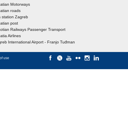
atian Motorways
atian roads
 station Zagreb
atian post
otian Railways Passenger Transport
atia Airlines
reb International Airport - Franjo Tuđman
of use