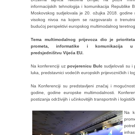
informacijskih tehnologija i komunikacija Republike 
Moskovskog sudjelovala je 20. ožujka 2018. godine n
visokog nivoa na kojem se razgovaralo o trenutn
budućoj perspektivi europskog multimodalnog teretno
Tema multimodalnog prijevoza dio je prioriteta
prometa, informatike i komunikacija 
predsjedništvu Vijeća EU.
Na konferenciji uz
povjerenicu Bulc
sudjelovali su i
luka, predstavnici vodećih europskih prijevozničkih i logis
Na Konferenciji su predstavljeni značaj i mogućnos
godine, godine europske multimodalnosti. Konferen
postizanja održivijih i učinkovitijih transportnih i logistič
Na ko
prom
potre
infras