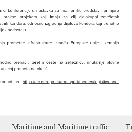
nici konferencije u nastavku su imali priliku predstavili primjere
 prakse projekata koji imaju za cilj cjelokupni završetak
tnih koridora, odnosno izgradnju dijelova koridora koji trenutno
vijek nedostaju.
nja prometne infrastrukture između Europske unije i zemalja
odno prebaciti teret s ceste na željeznicu, unutarnje plovne
 utjecaj prometa na okoliš.
pronaći na:
https://ec.europa.eu/transport/themes/logistics-and-
Maritime and Maritime traffic
T