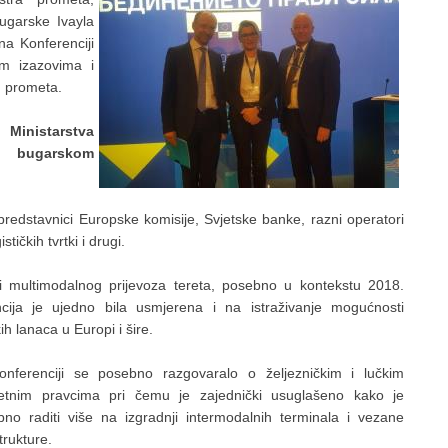
Bugarske Ivayla
a Konferenciji
im izazovima i
g prometa.
 Ministarstva
u bugarskom
 predstavnici Europske komisije, Svjetske banke, razni operatori
tičkih tvrtki i drugi.
ti multimodalnog prijevoza tereta, posebno u kontekstu 2018.
cija je ujedno bila usmjerena i na istraživanje mogućnosti
kih lanaca u Europi i šire.
nferenciji se posebno razgovaralo o željezničkim i lučkim
etnim pravcima pri čemu je zajednički usuglašeno kako je
bno raditi više na izgradnji intermodalnih terminala i vezane
trukture.