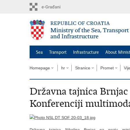
Skip
to
main
content
Sea
Transport
Infrastructure
About Minis
Homepage
hr
Stranice
Promet
Vij
Državna tajnica Brnjac 
Konferenciji multimod
Državna tajnica Nikolina Brnjac na poziv mini