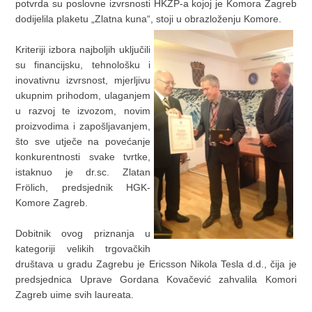
potvrda su poslovne izvrsnosti HKZP-a kojoj je Komora Zagreb
dodijelila plaketu „Zlatna kuna“, stoji u obrazloženju Komore.
Kriteriji izbora najboljih uključili
su financijsku, tehnološku i
inovativnu izvrsnost, mjerljivu
ukupnim prihodom, ulaganjem
u razvoj te izvozom, novim
proizvodima i zapošljavanjem,
što sve utječe na povećanje
konkurentnosti svake tvrtke,
istaknuo je dr.sc. Zlatan
Frölich, predsjednik HGK-
Komore Zagreb.
Dobitnik ovog priznanja u
kategoriji velikih trgovačkih
društava u gradu Zagrebu je Ericsson Nikola Tesla d.d., čija je
predsjednica Uprave Gordana Kovačević zahvalila Komori
Zagreb uime svih laureata.