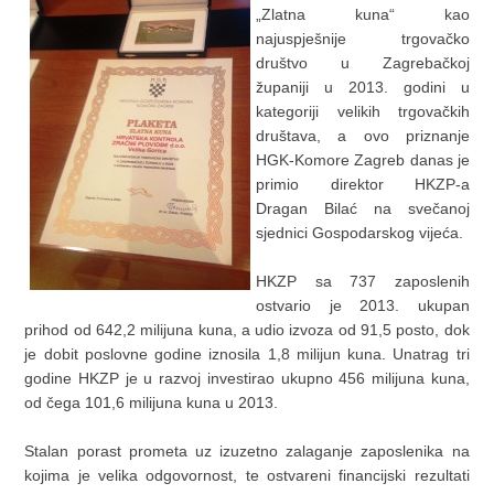
„Zlatna kuna“ kao
najuspješnije trgovačko
društvo u Zagrebačkoj
županiji u 2013. godini u
kategoriji velikih trgovačkih
društava, a ovo priznanje
HGK-Komore Zagreb danas je
primio direktor HKZP-a
Dragan Bilać na svečanoj
sjednici Gospodarskog vijeća.
HKZP sa 737 zaposlenih
ostvario je 2013. ukupan
prihod od 642,2 milijuna kuna, a udio izvoza od 91,5 posto, dok
je dobit poslovne godine iznosila 1,8 milijun kuna. Unatrag tri
godine HKZP je u razvoj investirao ukupno 456 milijuna kuna,
od čega 101,6 milijuna kuna u 2013.
Stalan porast prometa uz izuzetno zalaganje zaposlenika na
kojima je velika odgovornost, te ostvareni financijski rezultati