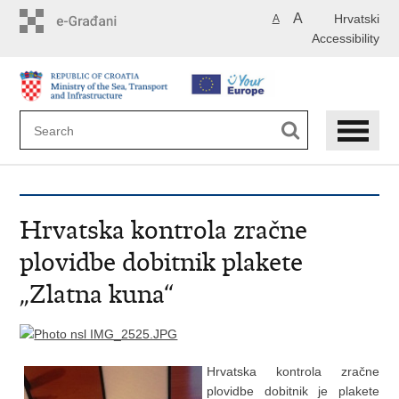
Skip
A
Hrvatski
A
to
Accessibility
main
content
Hrvatska kontrola zračne
plovidbe dobitnik plakete
„Zlatna kuna“
Hrvatska kontrola zračne
plovidbe dobitnik je plakete