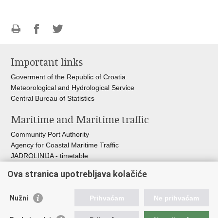
Print
Share
Share
this
on
on
Important links
page
Facebook
Twitteru
Goverment of the Republic of Croatia
Meteorological and Hydrological Service
Central Bureau of Statistics
Maritime and Maritime traffic
Community Port Authority
Agency for Coastal Maritime Traffic
JADROLINIJA - timetable
Croatian Hydrographic Institute
Ova stranica upotrebljava kolačiće
Traffic and Transportation
Nužni
Prihvaćam
Ne prihvaćam
Croatian Motorways
Croatian roads