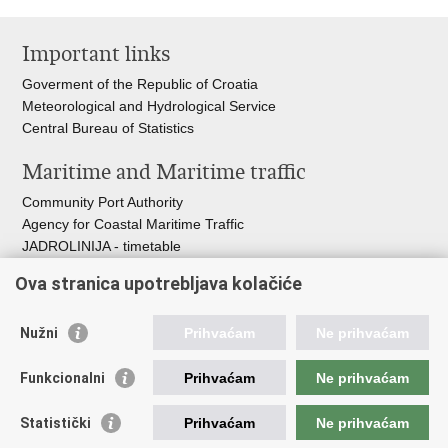
Print
Share
Share
this
on
on
Important links
page
Facebook
Twitteru
Goverment of the Republic of Croatia
Meteorological and Hydrological Service
Central Bureau of Statistics
Maritime and Maritime traffic
Community Port Authority
Agency for Coastal Maritime Traffic
JADROLINIJA - timetable
Croatian Hydrographic Institute
Ova stranica upotrebljava kolačiće
Traffic and Transportation
Nužni
Prihvaćam
Ne prihvaćam
Croatian Motorways
Croatian roads
Funkcionalni
Prihvaćam
Ne prihvaćam
Bus station Zagreb
Croatian post
Statistički
Prihvaćam
Ne prihvaćam
Craotian Railways Passenger Transport