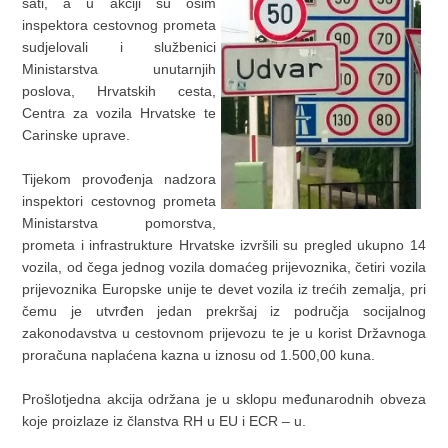
sati, a u akciji su osim
inspektora cestovnog prometa
sudjelovali i službenici
Ministarstva unutarnjih
poslova, Hrvatskih cesta,
Centra za vozila Hrvatske te
Carinske uprave.
Tijekom provođenja nadzora
inspektori cestovnog prometa
Ministarstva pomorstva,
prometa i infrastrukture Hrvatske izvršili su pregled ukupno 14
vozila, od čega jednog vozila domaćeg prijevoznika, četiri vozila
prijevoznika Europske unije te devet vozila iz trećih zemalja, pri
čemu je utvrđen jedan prekršaj iz područja socijalnog
zakonodavstva u cestovnom prijevozu te je u korist Državnoga
proračuna naplaćena kazna u iznosu od 1.500,00 kuna.
Prošlotjedna akcija održana je u sklopu međunarodnih obveza
koje proizlaze iz članstva RH u EU i ECR – u.