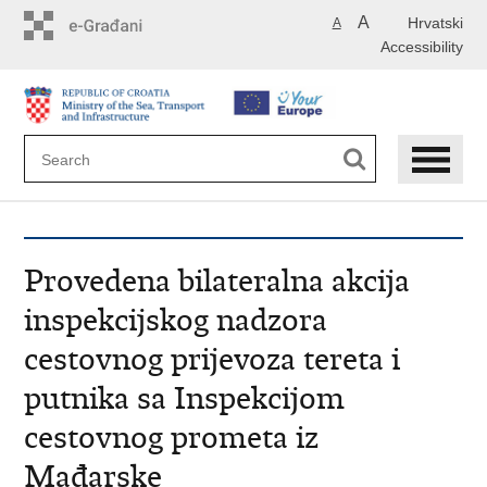
Skip
A
Hrvatski
A
to
Accessibility
main
content
Provedena bilateralna akcija
inspekcijskog nadzora
cestovnog prijevoza tereta i
putnika sa Inspekcijom
cestovnog prometa iz
Mađarske