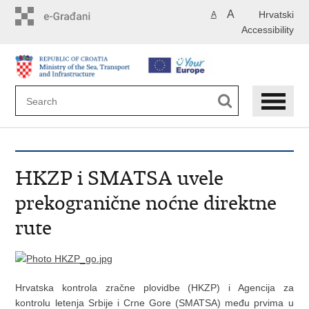
Skip
A
Hrvatski
A
to
Accessibility
main
content
HKZP i SMATSA uvele
prekogranične noćne direktne
rute
Hrvatska kontrola zračne plovidbe (HKZP) i Agencija za
kontrolu letenja Srbije i Crne Gore (SMATSA) među prvima u