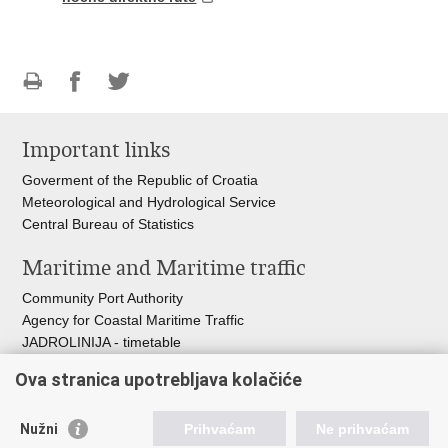
Print
Share
Share
this
on
on
Important links
page
Facebook
Twitteru
Goverment of the Republic of Croatia
Meteorological and Hydrological Service
Central Bureau of Statistics
Maritime and Maritime traffic
Community Port Authority
Agency for Coastal Maritime Traffic
JADROLINIJA - timetable
Croatian Hydrographic Institute
Ova stranica upotrebljava kolačiće
Traffic and Transportation
Nužni
Prihvaćam
Ne prihvaćam
Croatian Motorways