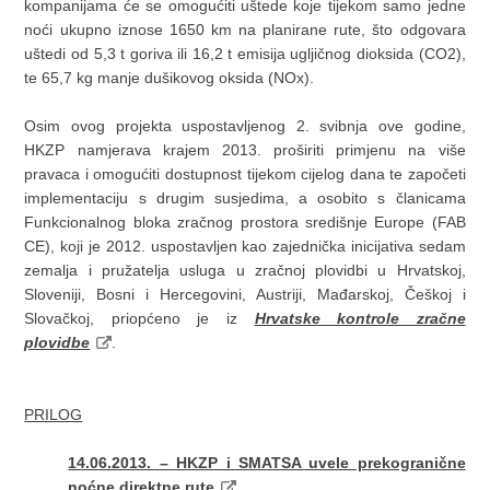
kompanijama će se omogućiti uštede koje tijekom samo jedne
noći ukupno iznose 1650 km na planirane rute, što odgovara
uštedi od 5,3 t goriva ili 16,2 t emisija ugljičnog dioksida (CO2),
te 65,7 kg manje dušikovog oksida (NOx).
Osim ovog projekta uspostavljenog 2. svibnja ove godine,
HKZP namjerava krajem 2013. proširiti primjenu na više
pravaca i omogućiti dostupnost tijekom cijelog dana te započeti
implementaciju s drugim susjedima, a osobito s članicama
Funkcionalnog bloka zračnog prostora središnje Europe (FAB
CE), koji je 2012. uspostavljen kao zajednička inicijativa sedam
zemalja i pružatelja usluga u zračnoj plovidbi u Hrvatskoj,
Sloveniji, Bosni i Hercegovini, Austriji, Mađarskoj, Češkoj i
Slovačkoj, priopćeno je iz
Hrvatske kontrole zračne
plovidbe
.
PRILOG
14.06.2013. – HKZP i SMATSA uvele prekogranične
noćne direktne rute